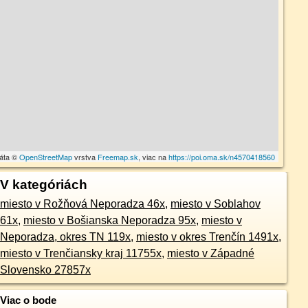
dáta ©
OpenStreetMap
vrstva
Freemap.sk
, viac na
https://poi.oma.sk/n4570418560
V kategóriách
miesto v Rožňová Neporadza 46x
,
miesto v Soblahov
61x
,
miesto v Bošianska Neporadza 95x
,
miesto v
Neporadza, okres TN 119x
,
miesto v okres Trenčín 1491x
,
miesto v Trenčiansky kraj 11755x
,
miesto v Západné
Slovensko 27857x
Viac o bode