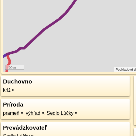
100 m
Podkladové 
Duchovno
kríž
¤
Príroda
prameň
¤
,
výhľad
¤
,
Sedlo Lúčky
¤
Prevádzkovateľ