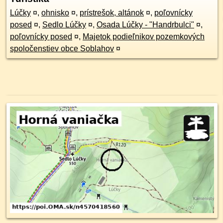
Lúčky
¤
,
ohnisko
¤
,
prístrešok, altánok
¤
,
poľovnícky
posed
¤
,
Sedlo Lúčky
¤
,
Osada Lúčky - "Handrbulci"
¤
,
poľovnícky posed
¤
,
Majetok podieľnikov pozemkových
spoločenstiev obce Soblahov
¤