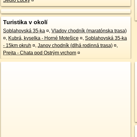
Sedlo Lúčky
¤
Turistika v okolí
Soblahovská 35-ka
¤
,
Vladov chodník (maratónska trasa)
¤
,
Kubrá, kyselka - Horné Motešice
¤
,
Soblahovská 35-ka
- 15km okruh
¤
,
Janov chodník (dlhá rodinná trasa)
¤
,
Prejta - Chata pod Ostrým vrchom
¤