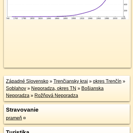
Západné Slovensko
»
Trenčiansky kraj
»
okres Trenčín
»
Soblahov
»
Neporadza, okres TN
»
Bošianska
Neporadza
»
Rožňová Neporadza
Stravovanie
prameň
¤
Turistika