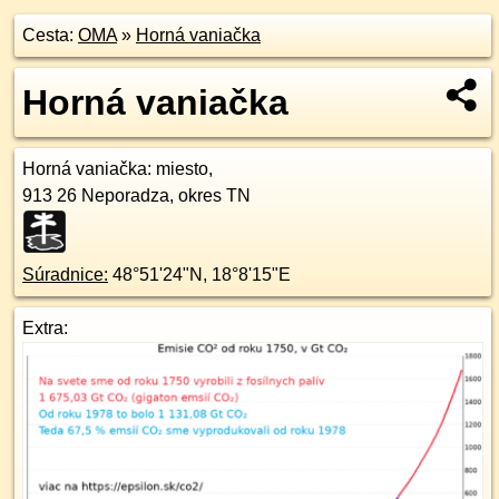
Cesta:
OMA
»
Horná vaniačka
Horná vaniačka
Horná vaniačka
: miesto,
913 26
Neporadza, okres TN
Súradnice:
48°51'24"N
,
18°8'15"E
Extra: