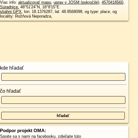
Viac info:
aktualizovať mapu
,
uprav v JOSM (pokročilé)
,
4570418560
,
Súradnice:
48°51'24"N
,
18°8'15"E
stiahni GPX
, lon: 18.1376287, lat: 48.8568098, og type: place, og
locality: Rožňová Neporadza,
kde hľadať
čo hľadať
Podpor projekt OMA:
Spojte sa s nami
na facebooku
,
zdieľajte túto