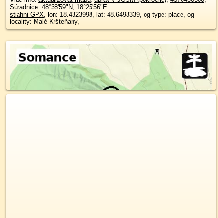
Súradnice:
48°38'59"N
,
18°25'56"E
stiahni GPX
, lon: 18.4323998, lat: 48.6498339, og type: place, og
locality: Malé Kršteňany,