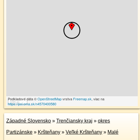
Podkladové dáta ©
OpenStreetMap
vrstva
Freemap.sk
, viac na
100 m
https://poi.oma.sk/n4570400580
Západné Slovensko
»
Trenčiansky kraj
»
okres
Partizánske
»
Kršteňany
»
Veľké Kršteňany
»
Malé