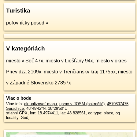
Turistika
poľovnícky posed
¤
V kategóriách
miesto v Seč 47x
,
miesto v Liešťany 94x
,
miesto v okres
Prievidza 2109x
,
miesto v Trenčiansky kraj 11755x
,
miesto
v Západné Slovensko 27857x
Viac o bode
Viac info:
aktualizovať mapu
,
uprav v JOSM (pokročilé)
,
4570307475
,
Súradnice:
48°49'42"N
,
18°29'50"E
stiahni GPX
, lon: 18.4974411, lat: 48.828561, og type: place, og
locality: Seč,