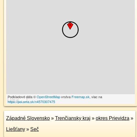
Podkladové dáta ©
OpenStreetMap
vrstva
Freemap.sk
, viac na
100 m
https://poi.oma.sk/n4570307475
Západné Slovensko
»
Trenčiansky kraj
»
okres Prievidza
»
Liešťany
»
Seč