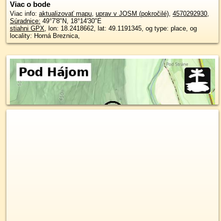
Viac o bode
Viac info:
aktualizovať mapu
,
uprav v JOSM (pokročilé)
,
4570292930
,
Súradnice:
49°7'8"N
,
18°14'30"E
stiahni GPX
, lon: 18.2418662, lat: 49.1191345, og type: place, og
locality: Horná Breznica,