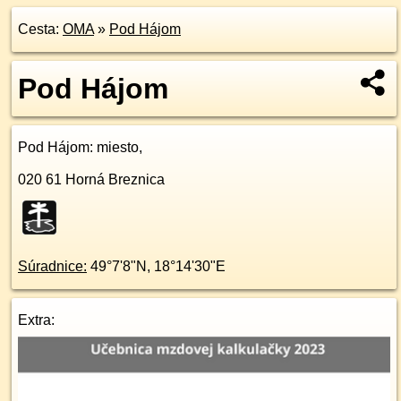
Cesta:
OMA
»
Pod Hájom
Pod Hájom
Pod Hájom
: miesto,
020 61
Horná Breznica
Súradnice:
49°7'8"N
,
18°14'30"E
Extra: