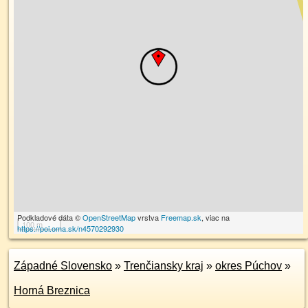
Podkladové dáta ©
OpenStreetMap
vrstva
Freemap.sk
, viac na
100 m
https://poi.oma.sk/n4570292930
Západné Slovensko
»
Trenčiansky kraj
»
okres Púchov
»
Horná Breznica