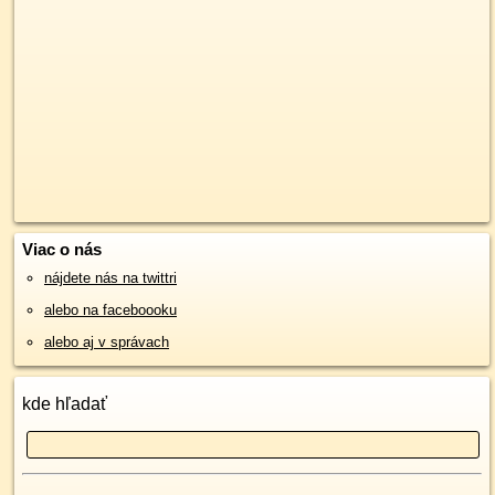
Viac o nás
nájdete nás na twittri
alebo na faceboooku
alebo aj v správach
kde hľadať