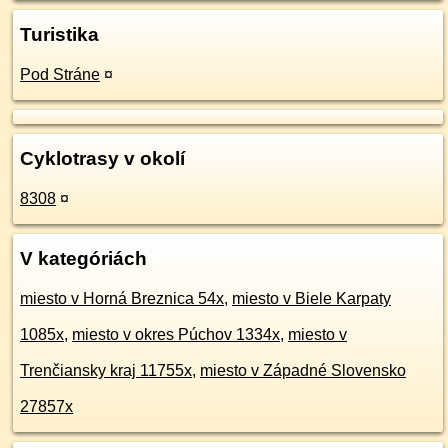
Turistika
Pod Stráne
¤
Cyklotrasy v okolí
8308
¤
V kategóriách
miesto v Horná Breznica 54x
,
miesto v Biele Karpaty
1085x
,
miesto v okres Púchov 1334x
,
miesto v
Trenčiansky kraj 11755x
,
miesto v Západné Slovensko
27857x