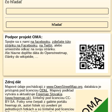
čo hľadať
Podpor projekt OMA:
Spojte sa s nami
na facebooku
,
zdieľajte túto
stránku na Facebooku
,
na Twittri
, alebo
umiestnite odkaz na svoju stránku.
Ale hlavne doplňte dáta do Openstreetmap,
články do wikipédie, ...
Zdroj dát
Mapové údaje pochádzajú z
www.OpenStreetMap.org
, databáza je
prístupná pod licenciou
ODbL
.
Mapový podklad
vytvára a aktualizuje
Freemap Slovakia
(www.freemap.sk)
, šíriteľný pod licenciou CC-
BY-SA. Fotky sme čerpali z galérie portálu
freemap.sk, autori fotiek sú uvedení pri
jednotlivých fotkách a sú šíriteľné pod licenciou