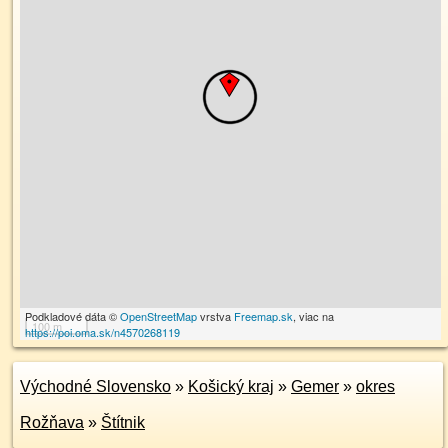
Podkladové dáta ©
OpenStreetMap
vrstva
Freemap.sk
, viac na
100 m
https://poi.oma.sk/n4570268119
Východné Slovensko
»
Košický kraj
»
Gemer
»
okres
Rožňava
»
Štítnik