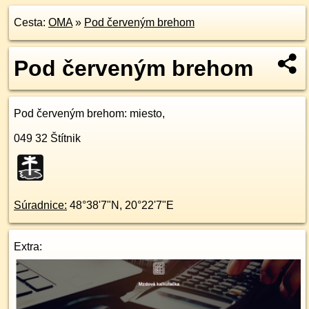
Cesta:
OMA
»
Pod červeným brehom
Pod červeným brehom
Pod červeným brehom
: miesto,
049 32
Štítnik
Súradnice:
48°38'7"N
,
20°22'7"E
Extra: