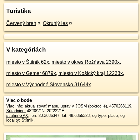
Turistika
Červený breh
¤
,
Okruhlý les
¤
V kategóriách
miesto v Štítnik 62x
,
miesto v okres Rožňava 2390x
,
miesto v Gemer 6879x
,
miesto v Košický kraj 12233x
,
miesto v Východné Slovensko 31644x
Viac o bode
Viac info:
aktualizovať mapu
,
uprav v JOSM (pokročilé)
,
4570268119
,
Súradnice:
48°38'7"N
,
20°22'7"E
stiahni GPX
, lon: 20.3686347, lat: 48.6355323, og type: place, og
locality: Štítnik,