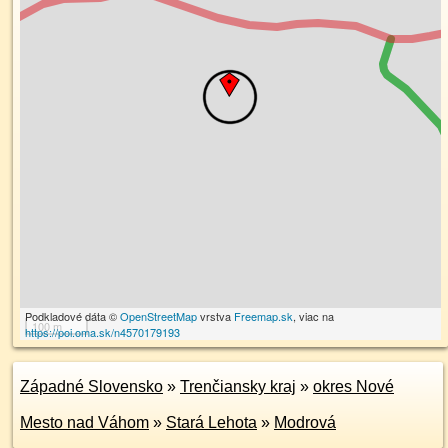
Podkladové dáta ©
OpenStreetMap
vrstva
Freemap.sk
, viac na
100 m
https://poi.oma.sk/n4570179193
Západné Slovensko
»
Trenčiansky kraj
»
okres Nové
Mesto nad Váhom
»
Stará Lehota
»
Modrová