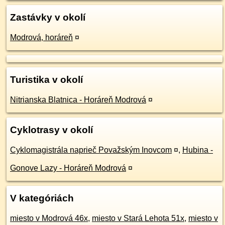
Zastávky v okolí
Modrová, horáreň
¤
Turistika v okolí
Nitrianska Blatnica - Horáreň Modrová
¤
Cyklotrasy v okolí
Cyklomagistrála naprieč Považským Inovcom
¤
,
Hubina -
Gonove Lazy - Horáreň Modrová
¤
V kategóriách
miesto v Modrová 46x
,
miesto v Stará Lehota 51x
,
miesto v