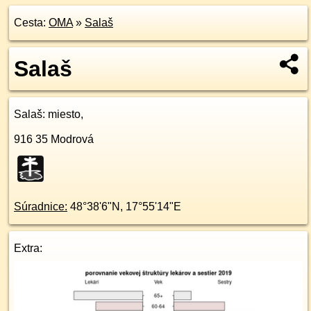
Cesta:
OMA
»
Salaš
Salaš
Salaš
: miesto,
916 35
Modrová
Súradnice:
48°38'6"N
,
17°55'14"E
Extra: