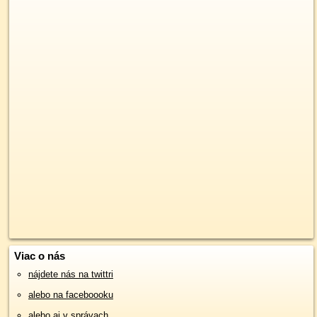
Viac o nás
nájdete nás na twittri
alebo na faceboooku
alebo aj v správach