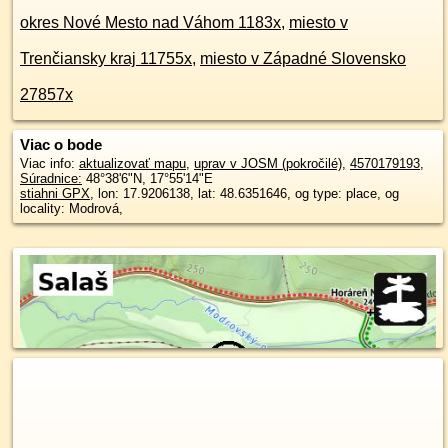
okres Nové Mesto nad Váhom 1183x
,
miesto v
Trenčiansky kraj 11755x
,
miesto v Západné Slovensko
27857x
Viac o bode
Viac info:
aktualizovať mapu
,
uprav v JOSM (pokročilé)
,
4570179193
,
Súradnice:
48°38'6"N
,
17°55'14"E
stiahni GPX
, lon: 17.9206138, lat: 48.6351646, og type: place, og
locality: Modrová,