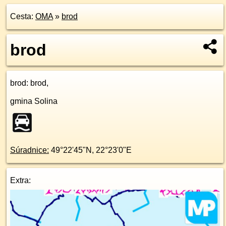
Cesta:
OMA
»
brod
brod
brod
: brod,
gmina Solina
Súradnice:
49°22'45"N
,
22°23'0"E
Extra: