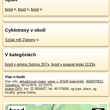
brod
¤
,
brod
¤
,
brod
¤
Cyklotrasy v okolí
Szlak nr6 Zielony
¤
V kategóriách
brod v gmina Solina 207x
,
brod v powiat leski 1133x
Viac o bode
Viac info:
aktualizovať mapu
,
uprav v JOSM (pokročilé)
,
4568370912
,
Súradnice:
49°22'45"N
,
22°23'0"E
stiahni GPX
, lon: 22.3834827, lat: 49.379269, og type: place, og
locality: gmina Solina,