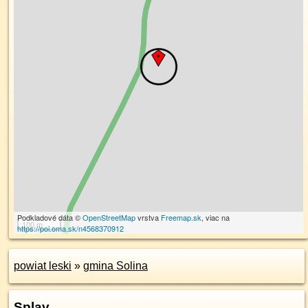
Podkladové dáta ©
OpenStreetMap
vrstva
Freemap.sk
, viac na
100 m
https://poi.oma.sk/n4568370912
powiat leski
»
gmina Solina
Splav