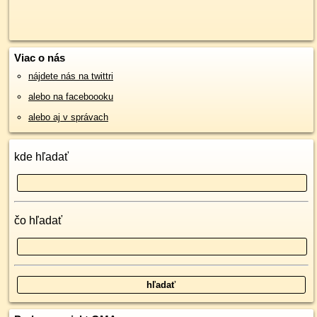
Viac o nás
nájdete nás na twittri
alebo na faceboooku
alebo aj v správach
kde hľadať
čo hľadať