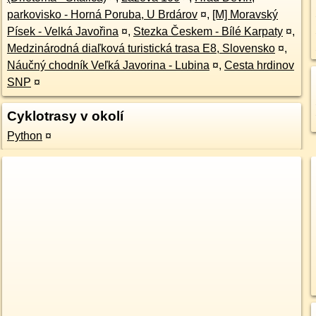
parkovisko - Horná Poruba, U Brdárov
¤
,
[M] Moravský
Písek - Velká Javořina
¤
,
Stezka Českem - Bílé Karpaty
¤
,
Medzinárodná diaľková turistická trasa E8, Slovensko
¤
,
Náučný chodník Veľká Javorina - Lubina
¤
,
Cesta hrdinov
SNP
¤
Cyklotrasy v okolí
Python
¤