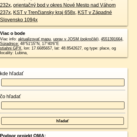
232x
,
orientačný bod v okres Nové Mesto nad Váhom
237x
,
KST v Trenčiansky kraj 658x
,
KST v Západné
Slovensko 1094x
Viac o bode
Viac info:
aktualizovať mapu
,
uprav v JOSM (pokročilé)
,
4551391664
,
Súradnice:
48°51'15"N
,
17°40'6"E
stiahni GPX
, lon: 17.6685657, lat: 48.8542627, og type: place, og
locality: Lubina,
kde hľadať
čo hľadať
Podpor projekt OMA: