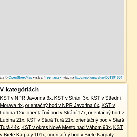
dáta ©
OpenStreetMap
vrstva
Freemap.sk
, viac na
https://poi.oma.sk/n4551391664
V kategóriách
KST v NPR Javorina 3x
,
KST v Strání 3x
,
KST v Střední
Morava 4x
,
orientačný bod v NPR Javorina 6x
,
KST v
Lubina 12x
,
orientačný bod v Strání 17x
,
orientačný bod v
Lubina 21x
,
KST v Stará Turá 21x
,
orientačný bod v Stará
Turá 44x
,
KST v okres Nové Mesto nad Váhom 93x
,
KST
v Biele Karpaty 101x
,
orientačný bod v Biele Karpaty