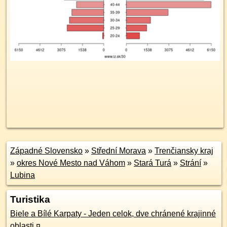
Západné Slovensko
»
Střední Morava
»
Trenčiansky kraj
»
okres Nové Mesto nad Váhom
»
Stará Turá
»
Strání
»
Lubina
Turistika
Biele a Bílé Karpaty - Jeden celok, dve chránené krajinné
oblasti
¤