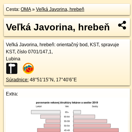
Cesta:
OMA
»
Veľká Javorina, hrebeň
Veľká Javorina, hrebeň
Veľká Javorina, hrebeň
: orientačný bod, KST, spravuje
KST, číslo 0701/147,1,
Lubina
Súradnice:
48°51'15"N
,
17°40'6"E
Extra: