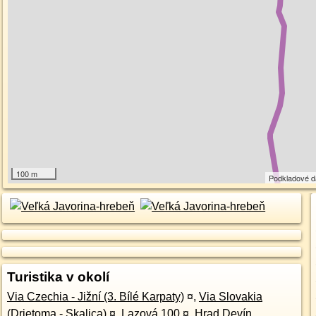
100 m
Podkladové 
Turistika v okolí
Via Czechia - Jižní (3. Bílé Karpaty)
¤
,
Via Slovakia
(Drietoma - Skalica)
¤
,
Lazová 100
¤
,
Hrad Devín,