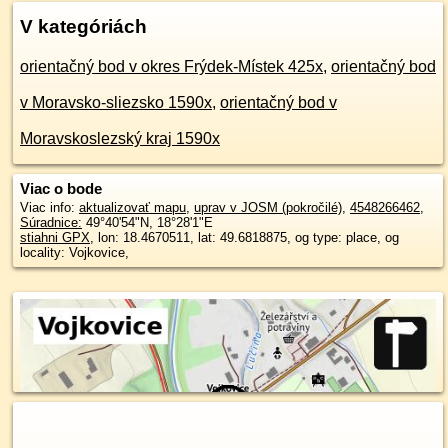
V kategóriách
orientačný bod v okres Frýdek-Místek 425x
,
orientačný bod
v Moravsko-sliezsko 1590x
,
orientačný bod v
Moravskoslezský kraj 1590x
Viac o bode
Viac info:
aktualizovať mapu
,
uprav v JOSM (pokročilé)
,
4548266462
,
Súradnice:
49°40'54"N
,
18°28'1"E
stiahni GPX
, lon: 18.4670511, lat: 49.6818875, og type: place, og
locality: Vojkovice,