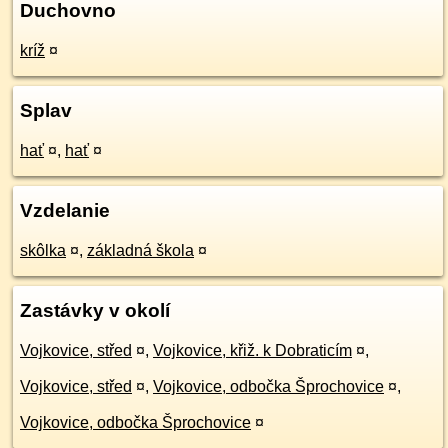
Duchovno
kríž
¤
Splav
hať
¤
,
hať
¤
Vzdelanie
skôlka
¤
,
základná škola
¤
Zastávky v okolí
Vojkovice, střed
¤
,
Vojkovice, křiž. k Dobraticím
¤
,
Vojkovice, střed
¤
,
Vojkovice, odbočka Šprochovice
¤
,
Vojkovice, odbočka Šprochovice
¤