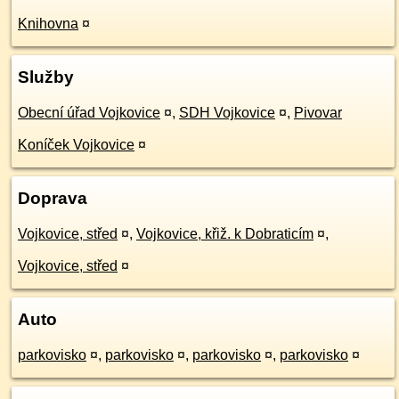
Knihovna
¤
Služby
Obecní úřad Vojkovice
¤
,
SDH Vojkovice
¤
,
Pivovar
Koníček Vojkovice
¤
Doprava
Vojkovice, střed
¤
,
Vojkovice, křiž. k Dobraticím
¤
,
Vojkovice, střed
¤
Auto
parkovisko
¤
,
parkovisko
¤
,
parkovisko
¤
,
parkovisko
¤