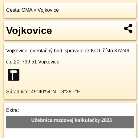
Cesta:
OMA
»
Vojkovice
Vojkovice
Vojkovice
: orientačný bod, spravuje cz:KČT, číslo KA249,
č.d.
20
,
739 51
Vojkovice
Súradnice:
49°40'54"N
,
18°28'1"E
Extra: