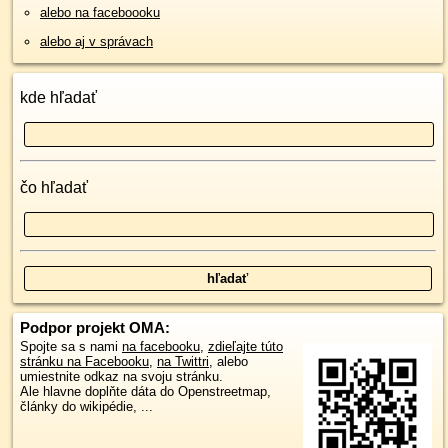
alebo na faceboooku
alebo aj v správach
kde hľadať
čo hľadať
Podpor projekt OMA:
Spojte sa s nami
na facebooku
,
zdieľajte túto
stránku na Facebooku
,
na Twittri
, alebo
umiestnite odkaz na svoju stránku.
Ale hlavne doplňte dáta do Openstreetmap,
články do wikipédie, ...