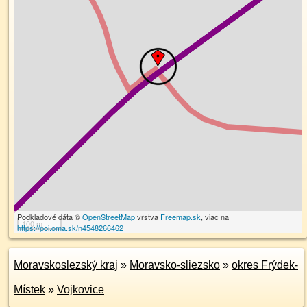
Podkladové dáta ©
OpenStreetMap
vrstva
Freemap.sk
, viac na
100 m
https://poi.oma.sk/n4548266462
Moravskoslezský kraj
»
Moravsko-sliezsko
»
okres Frýdek-
Místek
»
Vojkovice