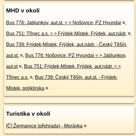
MHD v okolí
Bus 776: Jablunkov, aut.st. = > Nošovice, PZ Hyundai
¤
,
Bus 751: Třinec a.s. = > Frýdek-Místek, Frýdek, aut.nádr.
¤
,
Bus 739: Frýdek-Místek, Frýdek, aut.nádr. - Český Těšín,
aut.st.
¤
,
Bus 776: Nošovice, PZ Hyundai = > Jablunkov,
aut.st
¤
,
Bus 751: Frýdek-Místek, Frýdek, aut.nádr. = >
Třinec a.s.
¤
,
Bus 739: Český Těšín, aut.st. - Frýdek-
Místek, poliklinika
¤
Turistika v okolí
[Č] Žermanice (přehrada) - Morávka
¤