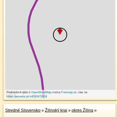
Podkladové dáta ©
OpenStreetMap
vrstva
Freemap.sk
, viac na
100 m
https://poi.oma.sk/n4520472618
Stredné Slovensko
»
Žilinský kraj
»
okres Žilina
»