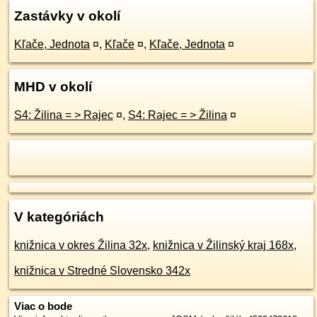
Zastávky v okolí
Kľače, Jednota
¤
,
Kľače
¤
,
Kľače, Jednota
¤
MHD v okolí
S4: Žilina = > Rajec
¤
,
S4: Rajec = > Žilina
¤
V kategóriách
knižnica v okres Žilina 32x
,
knižnica v Žilinský kraj 168x
,
knižnica v Stredné Slovensko 342x
Viac o bode