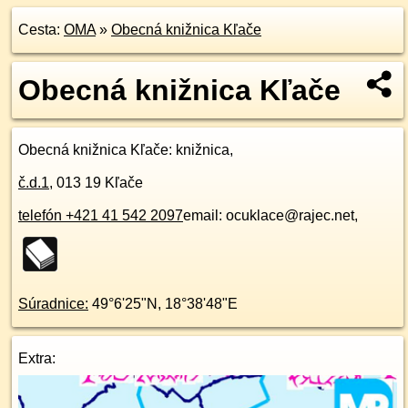
Cesta:
OMA
»
Obecná knižnica Kľače
Obecná knižnica Kľače
Obecná knižnica Kľače
: knižnica,
č.d.
1
,
013 19
Kľače
telefón +421 41 542 2097
email: ocuklace@rajec.net,
Súradnice:
49°6'25"N
,
18°38'48"E
Extra: