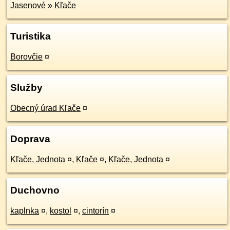
Jasenové
»
Kľače
Turistika
Borovčie
¤
Služby
Obecný úrad Kľače
¤
Doprava
Kľače, Jednota
¤
,
Kľače
¤
,
Kľače, Jednota
¤
Duchovno
kaplnka
¤
,
kostol
¤
,
cintorín
¤