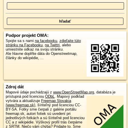
Podpor projekt OMA:
Spojte sa s nami
na facebooku
,
zdieľajte túto
stránku na Facebooku
,
na Twittri
, alebo
umiestnite odkaz na svoju stránku.
Ale hlavne doplňte dáta do Openstreetmap,
články do wikipédie, ...
Zdroj dát
Mapové údaje pochádzajú z
www.OpenStreetMap.org
, databáza je
prístupná pod licenciou
ODbL
.
Mapový podklad
vytvára a aktualizuje
Freemap Slovakia
(www.freemap.sk)
, šíriteľný pod licenciou CC-
BY-SA. Fotky sme čerpali z galérie portálu
freemap.sk, autori fotiek sú uvedení pri
jednotlivých fotkách a sú šíriteľné pod licenciou
CC a z wikipédie. Výškový profil trás čerpáme
z
SRTM
. Niečo vám chýba?
Pridajte to
. Sme