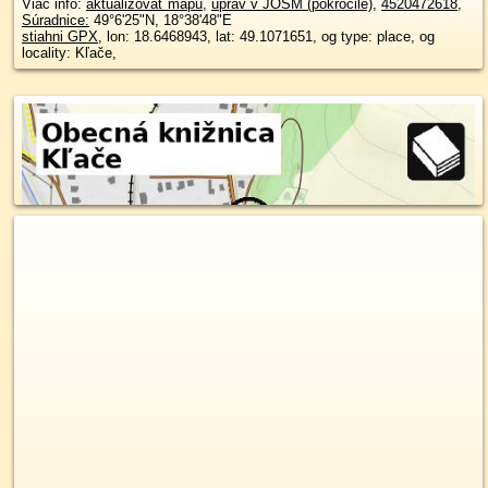
Viac info:
aktualizovať mapu
,
uprav v JOSM (pokročilé)
,
4520472618
,
Súradnice:
49°6'25"N
,
18°38'48"E
stiahni GPX
, lon: 18.6468943, lat: 49.1071651, og type: place, og
locality: Kľače,