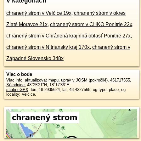
V kategóriách
chranený strom v Velčice 19x
,
chranený strom v okres
Zlaté Moravce 21x
,
chranený strom v CHKO Ponitrie 22x
,
chranený strom v Chránená krajinná oblasť Ponitrie 27x
,
chranený strom v Nitriansky kraj 170x
,
chranený strom v
Západné Slovensko 348x
Viac o bode
Viac info:
aktualizovať mapu
,
uprav v JOSM (pokročilé)
,
451717555
,
Súradnice:
48°25'21"N
,
18°17'36"E
stiahni GPX
, lon: 18.2935624, lat: 48.4227568, og type: place, og
locality: Velčice,