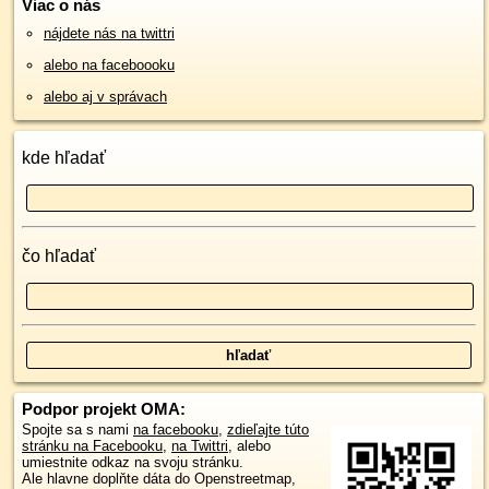
Viac o nás
nájdete nás na twittri
alebo na faceboooku
alebo aj v správach
kde hľadať
čo hľadať
Podpor projekt OMA:
Spojte sa s nami
na facebooku
,
zdieľajte túto
stránku na Facebooku
,
na Twittri
, alebo
umiestnite odkaz na svoju stránku.
Ale hlavne doplňte dáta do Openstreetmap,