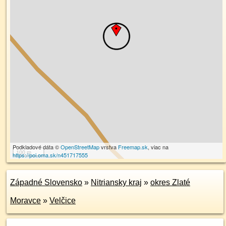
Podkladové dáta ©
OpenStreetMap
vrstva
Freemap.sk
, viac na
100 m
https://poi.oma.sk/n451717555
Západné Slovensko
»
Nitriansky kraj
»
okres Zlaté
Moravce
»
Velčice