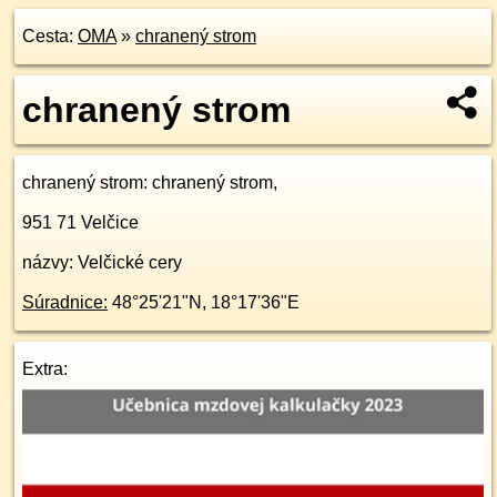
Cesta:
OMA
»
chranený strom
chranený strom
chranený strom
: chranený strom,
951 71
Velčice
názvy: Velčické cery
Súradnice:
48°25'21"N
,
18°17'36"E
Extra: