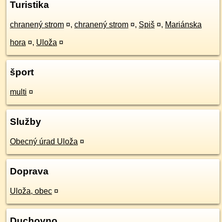
Turistika
chranený strom
¤
,
chranený strom
¤
,
Spiš
¤
,
Mariánska
hora
¤
,
Uloža
¤
šport
multi
¤
Služby
Obecný úrad Uloža
¤
Doprava
Uloža, obec
¤
Duchovno