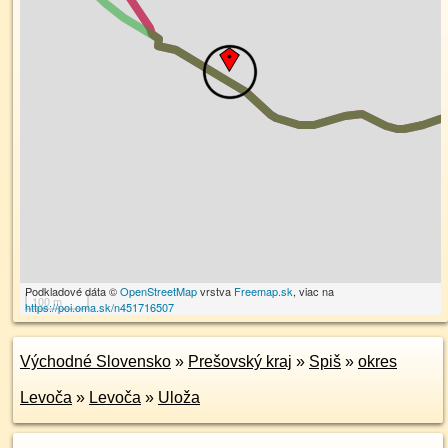
Podkladové dáta ©
OpenStreetMap
vrstva
Freemap.sk
, viac na
100 m
https://poi.oma.sk/n451716507
Východné Slovensko
»
Prešovský kraj
»
Spiš
»
okres
Levoča
»
Levoča
»
Uloža