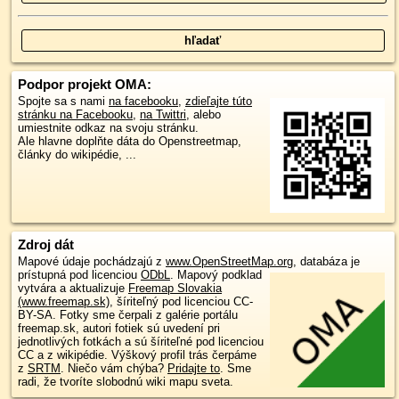
Podpor projekt OMA:
Spojte sa s nami
na facebooku
,
zdieľajte túto
stránku na Facebooku
,
na Twittri
, alebo
umiestnite odkaz na svoju stránku.
Ale hlavne doplňte dáta do Openstreetmap,
články do wikipédie, ...
Zdroj dát
Mapové údaje pochádzajú z
www.OpenStreetMap.org
, databáza je
prístupná pod licenciou
ODbL
.
Mapový podklad
vytvára a aktualizuje
Freemap Slovakia
(www.freemap.sk)
, šíriteľný pod licenciou CC-
BY-SA. Fotky sme čerpali z galérie portálu
freemap.sk, autori fotiek sú uvedení pri
jednotlivých fotkách a sú šíriteľné pod licenciou
CC a z wikipédie. Výškový profil trás čerpáme
z
SRTM
. Niečo vám chýba?
Pridajte to
. Sme
radi, že tvoríte slobodnú wiki mapu sveta.