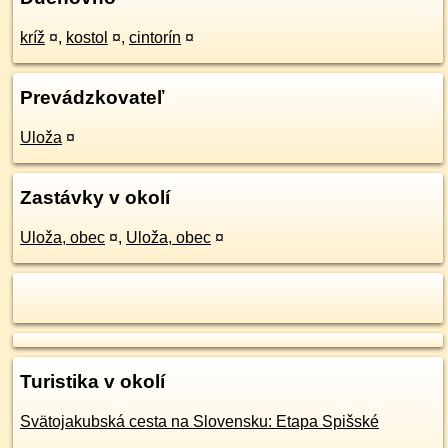
kríž
¤
,
kostol
¤
,
cintorín
¤
Prevádzkovateľ
Uloža
¤
Zastávky v okolí
Uloža, obec
¤
,
Uloža, obec
¤
Turistika v okolí
Svätojakubská cesta na Slovensku: Etapa Spišské