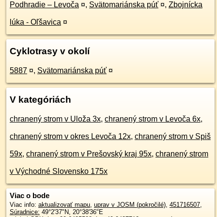
Podhradie – Levoča
¤
,
Svätomariánska púť
¤
,
Zbojnícka
lúka - Oľšavica
¤
Cyklotrasy v okolí
5887
¤
,
Svätomariánska púť
¤
V kategóriách
chranený strom v Uloža 3x
,
chranený strom v Levoča 6x
,
chranený strom v okres Levoča 12x
,
chranený strom v Spiš
59x
,
chranený strom v Prešovský kraj 95x
,
chranený strom
v Východné Slovensko 175x
Viac o bode
Viac info:
aktualizovať mapu
,
uprav v JOSM (pokročilé)
,
451716507
,
Súradnice:
49°2'37"N
,
20°38'36"E