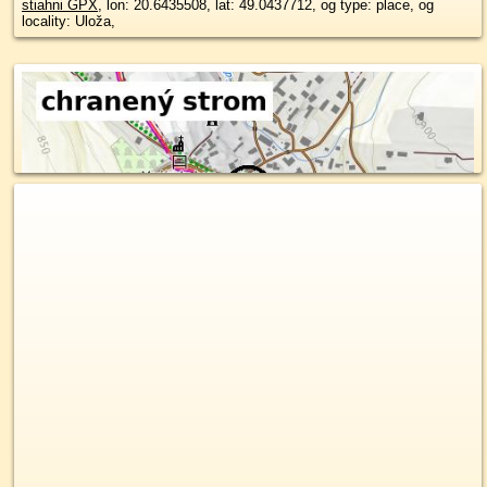
stiahni GPX
, lon: 20.6435508, lat: 49.0437712, og type: place, og
locality: Uloža,