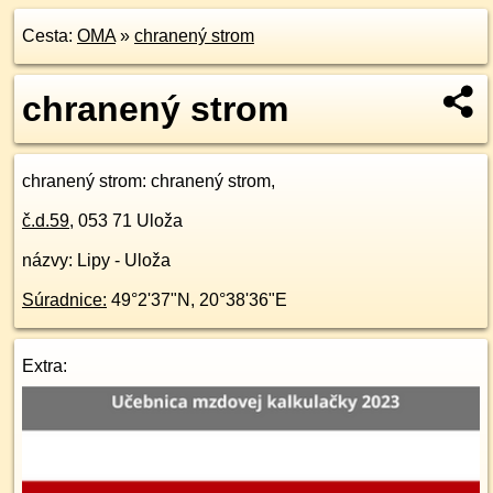
Cesta:
OMA
»
chranený strom
chranený strom
chranený strom
: chranený strom,
č.d.
59
,
053 71
Uloža
názvy: Lipy - Uloža
Súradnice:
49°2'37"N
,
20°38'36"E
Extra: