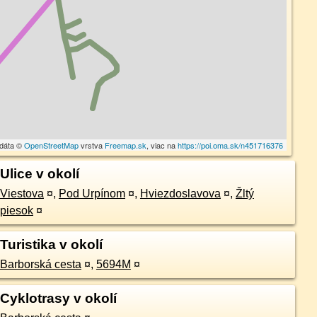
 dáta ©
OpenStreetMap
vrstva
Freemap.sk
, viac na
https://poi.oma.sk/n451716376
Ulice v okolí
Viestova
¤
,
Pod Urpínom
¤
,
Hviezdoslavova
¤
,
Žltý
piesok
¤
Turistika v okolí
Barborská cesta
¤
,
5694M
¤
Cyklotrasy v okolí