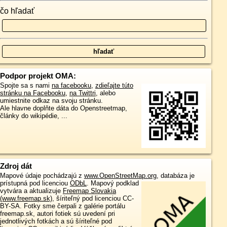
čo hľadať
Podpor projekt OMA:
Spojte sa s nami
na facebooku
,
zdieľajte túto
stránku na Facebooku
,
na Twittri
, alebo
umiestnite odkaz na svoju stránku.
Ale hlavne doplňte dáta do Openstreetmap,
články do wikipédie, ...
Zdroj dát
Mapové údaje pochádzajú z
www.OpenStreetMap.org
, databáza je
prístupná pod licenciou
ODbL
.
Mapový podklad
vytvára a aktualizuje
Freemap Slovakia
(www.freemap.sk)
, šíriteľný pod licenciou CC-
BY-SA. Fotky sme čerpali z galérie portálu
freemap.sk, autori fotiek sú uvedení pri
jednotlivých fotkách a sú šíriteľné pod