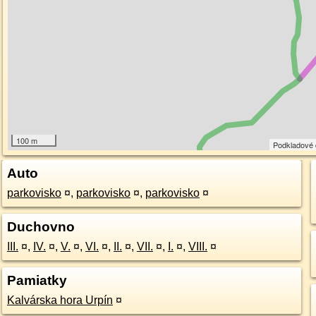
100 m
Podkladové
Auto
parkovisko
¤
,
parkovisko
¤
,
parkovisko
¤
Duchovno
III.
¤
,
IV.
¤
,
V.
¤
,
VI.
¤
,
II.
¤
,
VII.
¤
,
I.
¤
,
VIII.
¤
Pamiatky
Kalvárska hora Urpín
¤