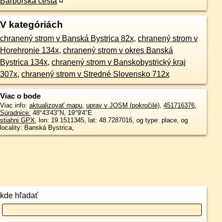
Barborská cesta
¤
V kategóriách
chranený strom v Banská Bystrica 82x
,
chranený strom v
Horehronie 134x
,
chranený strom v okres Banská
Bystrica 134x
,
chranený strom v Banskobystrický kraj
307x
,
chranený strom v Stredné Slovensko 712x
Viac o bode
Viac info:
aktualizovať mapu
,
uprav v JOSM (pokročilé)
,
451716376
,
Súradnice:
48°43'43"N
,
19°9'4"E
stiahni GPX
, lon: 19.1511345, lat: 48.7287016, og type: place, og
locality: Banská Bystrica,
kde hľadať