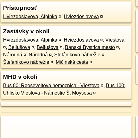
Prístupnosť
Hviezdoslavova, Alpinka
¤
,
Hviezdoslavova
¤
Zastávky v okolí
Hviezdoslavova, Alpinka
¤
,
Hviezdoslavova
¤
,
Viestova
¤
,
Bellušova
¤
,
Bellušova
¤
,
Banská Bystrica mesto
¤
,
Národná
¤
,
Národná
¤
,
Štefánikovo nábrežie
¤
,
Štefánikovo nábrežie
¤
,
Mičinská cesta
¤
MHD v okolí
Bus 80: Rooseveltova nemocnica - Viestova
¤
,
Bus 100:
Uhlisko Viestova - Námestie Š. Moysesa
¤