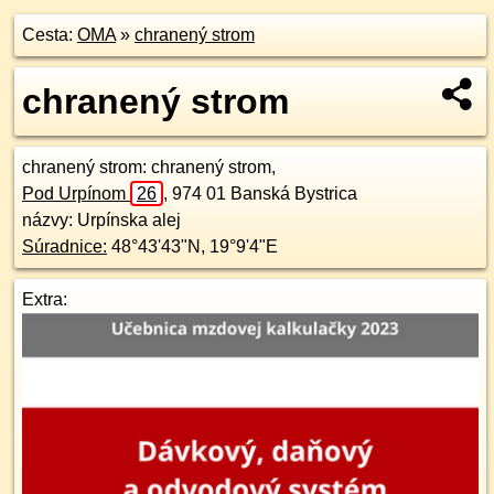
Cesta:
OMA
»
chranený strom
chranený strom
chranený strom
: chranený strom,
Pod Urpínom
26
,
974 01
Banská Bystrica
názvy: Urpínska alej
Súradnice:
48°43'43"N
,
19°9'4"E
Extra: