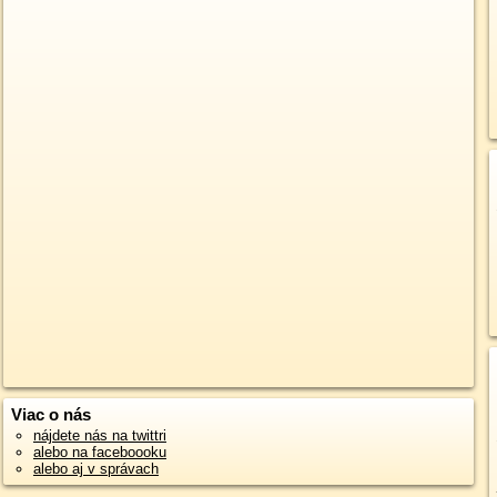
Viac o nás
nájdete nás na twittri
alebo na faceboooku
alebo aj v správach