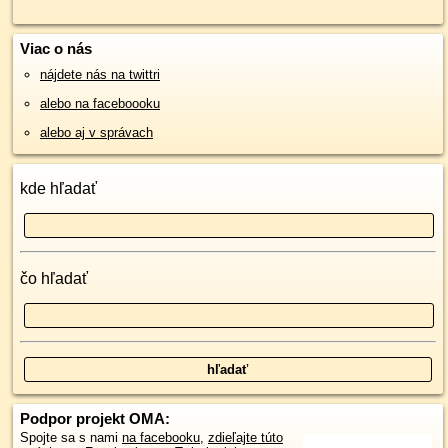
Viac o nás
nájdete nás na twittri
alebo na faceboooku
alebo aj v správach
kde hľadať
čo hľadať
Podpor projekt OMA:
Spojte sa s nami
na facebooku
,
zdieľajte túto