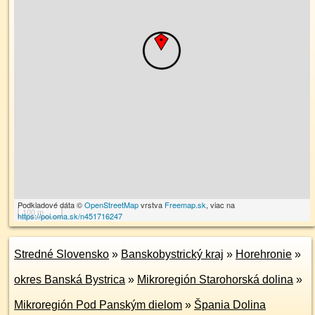
Podkladové dáta ©
OpenStreetMap
vrstva
Freemap.sk
, viac na
100 m
https://poi.oma.sk/n451716247
Stredné Slovensko
»
Banskobystrický kraj
»
Horehronie
»
okres Banská Bystrica
»
Mikroregión Starohorská dolina
»
Mikroregión Pod Panským dielom
»
Špania Dolina