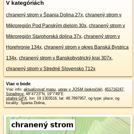
V kategóriách
chranený strom v Špania Dolina 27x
,
chranený strom v
Mikroregión Pod Panským dielom 30x
,
chranený strom v
Mikroregión Starohorská dolina 37x
,
chranený strom v
Horehronie 134x
,
chranený strom v okres Banská Bystrica
134x
,
chranený strom v Banskobystrický kraj 307x
,
chranený strom v Stredné Slovensko 712x
Viac o bode
Viac info:
aktualizovať mapu
,
uprav v JOSM (pokročilé)
,
451716247
,
Súradnice:
48°47'23"N
,
19°7'49"E
stiahni GPX
, lon: 19.1303516, lat: 48.7897957, og type: place, og
locality: Špania Dolina,