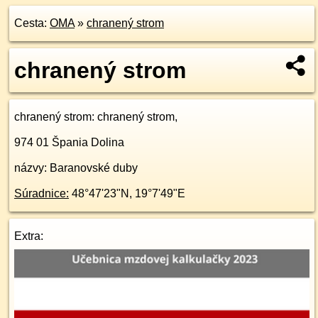
Cesta:
OMA
»
chranený strom
chranený strom
chranený strom
: chranený strom,
974 01
Špania Dolina
názvy: Baranovské duby
Súradnice:
48°47'23"N
,
19°7'49"E
Extra: