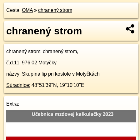
Cesta:
OMA
»
chranený strom
chranený strom
chranený strom
: chranený strom,
č.d.
11
,
976 02
Motyčky
názvy: Skupina lip pri kostole v Motyčkách
Súradnice:
48°51'39"N
,
19°10'10"E
Extra: