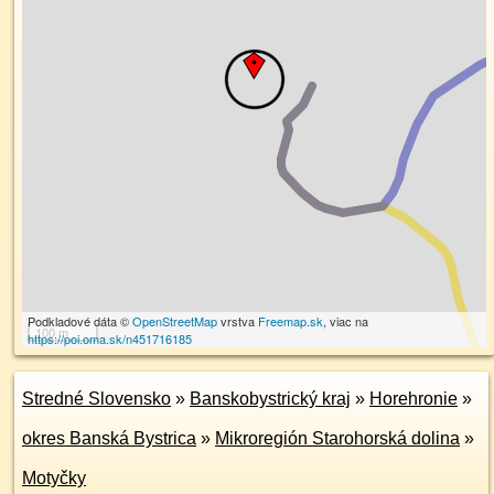
Podkladové dáta ©
OpenStreetMap
vrstva
Freemap.sk
, viac na
100 m
https://poi.oma.sk/n451716185
Stredné Slovensko
»
Banskobystrický kraj
»
Horehronie
»
okres Banská Bystrica
»
Mikroregión Starohorská dolina
»
Motyčky