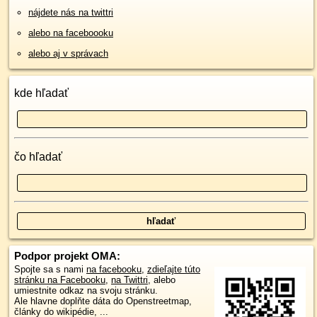
nájdete nás na twittri
alebo na faceboooku
alebo aj v správach
kde hľadať
čo hľadať
Podpor projekt OMA:
Spojte sa s nami
na facebooku
,
zdieľajte túto
stránku na Facebooku
,
na Twittri
, alebo
umiestnite odkaz na svoju stránku.
Ale hlavne doplňte dáta do Openstreetmap,
články do wikipédie, ...