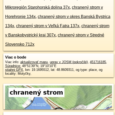
Mikroregión Starohorská dolina 37x
,
chranený strom v
Horehronie 134x
,
chranený strom v okres Banská Bystrica
134x
,
chranený strom v Veľká Fatra 137x
,
chranený strom
v Banskobystrický kraj 307x
,
chranený strom v Stredné
Slovensko 712x
Viac o bode
Viac info:
aktualizovať mapu
,
uprav v JOSM (pokročilé)
,
451716185
,
Súradnice:
48°51'39"N
,
19°10'10"E
stiahni GPX
, lon: 19.1695512, lat: 48.8609311, og type: place, og
locality: Motyčky,