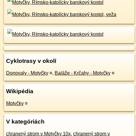
Cyklotrasy v okolí
Donovaly - Motyčky
¤
,
Baláže - Krčahy - Motyčky
¤
Wikipédia
Motyčky
¤
V kategóriách
chranený strom v Motyčky 10x
,
chranený strom v