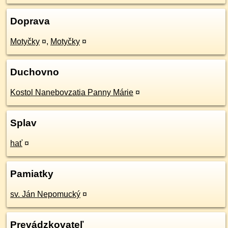
Doprava
Motyčky
¤
,
Motyčky
¤
Duchovno
Kostol Nanebovzatia Panny Márie
¤
Splav
hať
¤
Pamiatky
sv. Ján Nepomucký
¤
Prevádzkovateľ