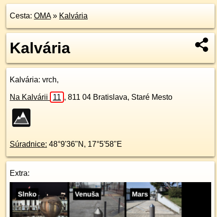
Cesta:
OMA
»
Kalvária
Kalvária
Kalvária
: vrch,
Na Kalvárii
11
,
811 04
Bratislava, Staré Mesto
Súradnice:
48°9'36"N
,
17°5'58"E
Extra: