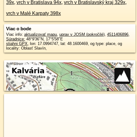
39x
,
vrch v Bratislava 94x
,
vrch v Bratislavský kraj 329x
,
vrch v Malé Karpaty 398x
Viac o bode
Viac info:
aktualizovať mapu
,
uprav v JOSM (pokročilé)
,
4511406896
,
Súradnice:
48°9'36"N
,
17°5'58"E
stiahni GPX
, lon: 17.0994747, lat: 48.1600469, og type: place, og
locality: Oblasť Slavín,