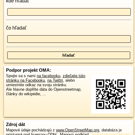
kde hľadať
čo hľadať
Podpor projekt OMA:
Spojte sa s nami
na facebooku
,
zdieľajte túto
stránku na Facebooku
,
na Twittri
, alebo
umiestnite odkaz na svoju stránku.
Ale hlavne doplňte dáta do Openstreetmap,
články do wikipédie, ...
Zdroj dát
Mapové údaje pochádzajú z
www.OpenStreetMap.org
, databáza je
prístupná pod licenciou
ODbL
.
Mapový podklad