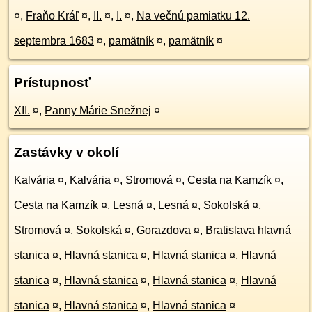
¤
,
Fraňo Kráľ
¤
,
II.
¤
,
I.
¤
,
Na večnú pamiatku 12.
septembra 1683
¤
,
pamätník
¤
,
pamätník
¤
Prístupnosť
XII.
¤
,
Panny Márie Snežnej
¤
Zastávky v okolí
Kalvária
¤
,
Kalvária
¤
,
Stromová
¤
,
Cesta na Kamzík
¤
,
Cesta na Kamzík
¤
,
Lesná
¤
,
Lesná
¤
,
Sokolská
¤
,
Stromová
¤
,
Sokolská
¤
,
Gorazdova
¤
,
Bratislava hlavná
stanica
¤
,
Hlavná stanica
¤
,
Hlavná stanica
¤
,
Hlavná
stanica
¤
,
Hlavná stanica
¤
,
Hlavná stanica
¤
,
Hlavná
stanica
¤
,
Hlavná stanica
¤
,
Hlavná stanica
¤