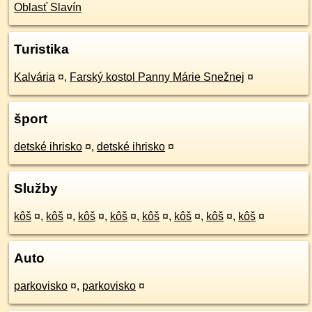
Oblasť Slavín
Turistika
Kalvária
¤
,
Farský kostol Panny Márie Snežnej
¤
šport
detské ihrisko
¤
,
detské ihrisko
¤
Služby
kôš
¤
,
kôš
¤
,
kôš
¤
,
kôš
¤
,
kôš
¤
,
kôš
¤
,
kôš
¤
,
kôš
¤
Auto
parkovisko
¤
,
parkovisko
¤