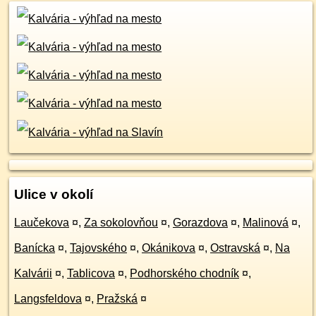
Ulice v okolí
Laučekova
¤
,
Za sokolovňou
¤
,
Gorazdova
¤
,
Malinová
¤
,
Banícka
¤
,
Tajovského
¤
,
Okánikova
¤
,
Ostravská
¤
,
Na
Kalvárii
¤
,
Tablicova
¤
,
Podhorského chodník
¤
,
Langsfeldova
¤
,
Pražská
¤