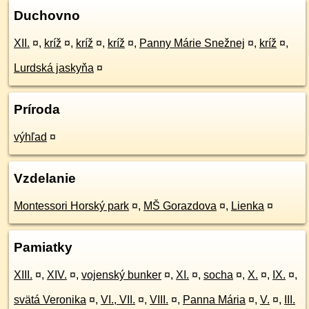
Duchovno
XII.
¤
,
kríž
¤
,
kríž
¤
,
kríž
¤
,
Panny Márie Snežnej
¤
,
kríž
¤
,
Lurdská jaskyňa
¤
Príroda
výhľad
¤
Vzdelanie
Montessori Horský park
¤
,
MŠ Gorazdova
¤
,
Lienka
¤
Pamiatky
XIII.
¤
,
XIV.
¤
,
vojenský bunker
¤
,
XI.
¤
,
socha
¤
,
X.
¤
,
IX.
¤
,
svätá Veronika
¤
,
VI., VII.
¤
,
VIII.
¤
,
Panna Mária
¤
,
V.
¤
,
III.