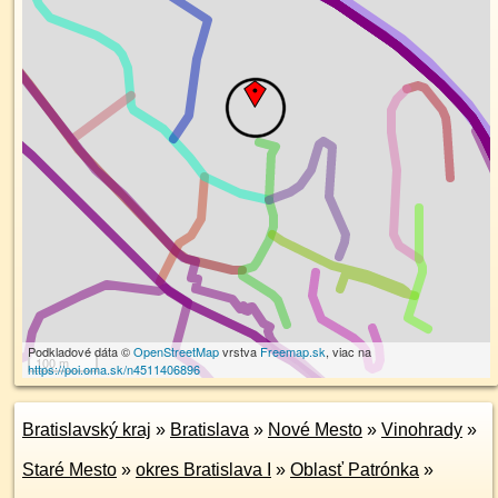
Podkladové dáta ©
OpenStreetMap
vrstva
Freemap.sk
, viac na
100 m
https://poi.oma.sk/n4511406896
Bratislavský kraj
»
Bratislava
»
Nové Mesto
»
Vinohrady
»
Staré Mesto
»
okres Bratislava I
»
Oblasť Patrónka
»