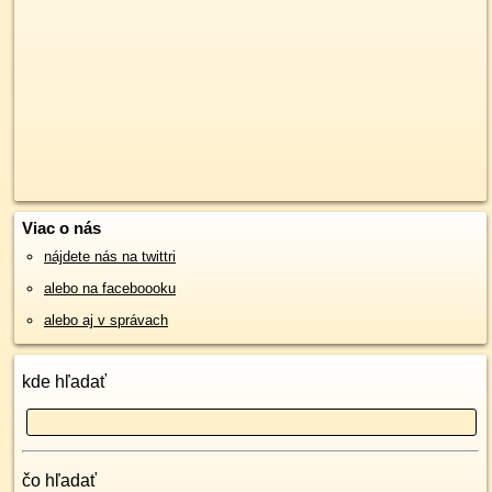
Viac o nás
nájdete nás na twittri
alebo na faceboooku
alebo aj v správach
kde hľadať
čo hľadať