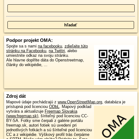
Podpor projekt OMA:
Spojte sa s nami
na facebooku
,
zdieľajte túto
stránku na Facebooku
,
na Twittri
, alebo
umiestnite odkaz na svoju stránku.
Ale hlavne doplňte dáta do Openstreetmap,
články do wikipédie, ...
Zdroj dát
Mapové údaje pochádzajú z
www.OpenStreetMap.org
, databáza je
prístupná pod licenciou
ODbL
.
Mapový podklad
vytvára a aktualizuje
Freemap Slovakia
(www.freemap.sk)
, šíriteľný pod licenciou CC-
BY-SA. Fotky sme čerpali z galérie portálu
freemap.sk, autori fotiek sú uvedení pri
jednotlivých fotkách a sú šíriteľné pod licenciou
CC a z wikipédie. Výškový profil trás čerpáme