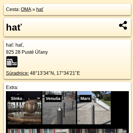
Cesta:
OMA
»
hať
hať
hať
: hať,
925 28
Pusté Úľany
Súradnice:
48°13'34"N
,
17°34'21"E
Extra: