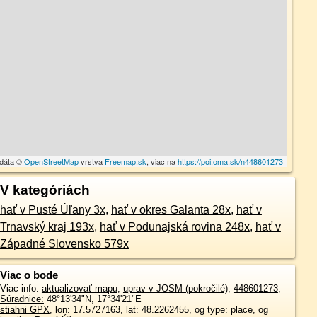
 dáta ©
OpenStreetMap
vrstva
Freemap.sk
, viac na
https://poi.oma.sk/n448601273
V kategóriách
hať v Pusté Úľany 3x
,
hať v okres Galanta 28x
,
hať v
Trnavský kraj 193x
,
hať v Podunajská rovina 248x
,
hať v
Západné Slovensko 579x
Viac o bode
Viac info:
aktualizovať mapu
,
uprav v JOSM (pokročilé)
,
448601273
,
Súradnice:
48°13'34"N
,
17°34'21"E
stiahni GPX
, lon: 17.5727163, lat: 48.2262455, og type: place, og