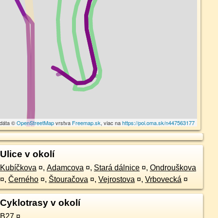
 dáta ©
OpenStreetMap
vrstva
Freemap.sk
, viac na
https://poi.oma.sk/n447563177
Ulice v okolí
Kubíčkova
¤
,
Adamcova
¤
,
Stará dálnice
¤
,
Ondrouškova
¤
,
Černého
¤
,
Štouračova
¤
,
Vejrostova
¤
,
Vrbovecká
¤
Cyklotrasy v okolí
B27
¤