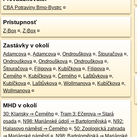
CBA Potraviny Brno-Bystrc
¤
Prístupnosť
Z-Box
¤
,
Z-Box
¤
Zastávky v okolí
Adamcova
¤
,
Adamcova
¤
,
Ondrouškova
¤
,
Štouračova
¤
,
Ondrouškova
¤
,
Ondrouškova
¤
,
Ondrouškova
¤
,
Štouračova
¤
,
Filipova
¤
,
Kubíčkova
¤
,
Filipova
¤
,
Černého
¤
,
Kubíčkova
¤
,
Černého
¤
,
Laštůvkova
¤
,
Kubíčkova
¤
,
Laštůvkova
¤
,
Wollmanova
¤
,
Kubíčkova
¤
,
Wollmanova
¤
MHD v okolí
30: Klarisky ⇒ Černého
¤
,
Tram 3: Ečerova ⇒ Stará
osada
¤
,
N98: Mariánské údolí ⇒ Bartolomějská
¤
,
N92:
Halasovo náměstí ⇒ Černého
¤
,
50: Zoologická zahrada
⇒ Mariánské náměstí
¤
,
N98: Bartolomějská ⇒ Mariánské