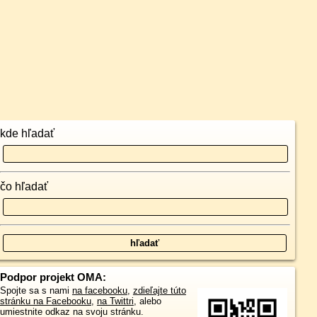
kde hľadať
čo hľadať
Podpor projekt OMA:
Spojte sa s nami
na facebooku
,
zdieľajte túto
stránku na Facebooku
,
na Twittri
, alebo
umiestnite odkaz na svoju stránku.