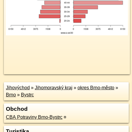
Jihovýchod
»
Jihomoravský kraj
»
okres Brno-město
»
Brno
»
Bystrc
Obchod
CBA Potraviny Brno-Bystrc
¤
Turistika