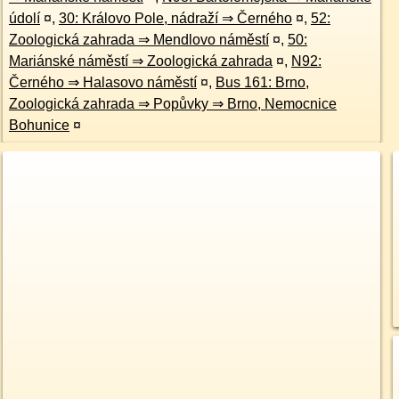
údolí
¤
,
30: Královo Pole, nádraží ⇒ Černého
¤
,
52:
Zoologická zahrada ⇒ Mendlovo náměstí
¤
,
50:
Mariánské náměstí ⇒ Zoologická zahrada
¤
,
N92:
Černého ⇒ Halasovo náměstí
¤
,
Bus 161: Brno,
Zoologická zahrada ⇒ Popůvky ⇒ Brno, Nemocnice
Bohunice
¤