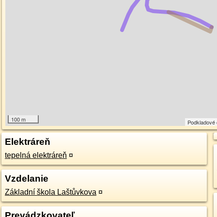
100 m
Podkladové
Elektráreň
tepelná elektráreň
¤
Vzdelanie
Základní škola Laštůvkova
¤
Prevádzkovateľ