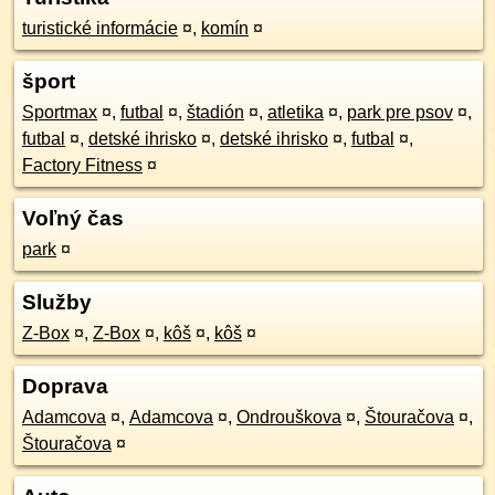
turistické informácie
¤
,
komín
¤
šport
Sportmax
¤
,
futbal
¤
,
štadión
¤
,
atletika
¤
,
park pre psov
¤
,
futbal
¤
,
detské ihrisko
¤
,
detské ihrisko
¤
,
futbal
¤
,
Factory Fitness
¤
Voľný čas
park
¤
Služby
Z-Box
¤
,
Z-Box
¤
,
kôš
¤
,
kôš
¤
Doprava
Adamcova
¤
,
Adamcova
¤
,
Ondrouškova
¤
,
Štouračova
¤
,
Štouračova
¤