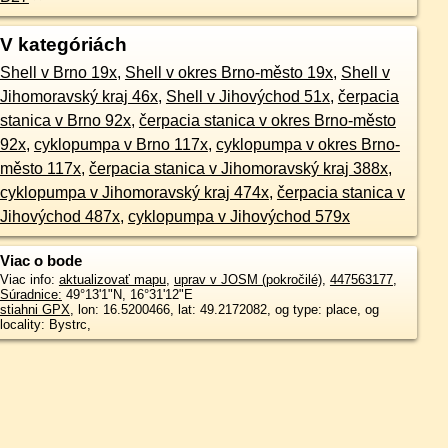
V kategóriách
Shell v Brno 19x
,
Shell v okres Brno-město 19x
,
Shell v
Jihomoravský kraj 46x
,
Shell v Jihovýchod 51x
,
čerpacia
stanica v Brno 92x
,
čerpacia stanica v okres Brno-město
92x
,
cyklopumpa v Brno 117x
,
cyklopumpa v okres Brno-
město 117x
,
čerpacia stanica v Jihomoravský kraj 388x
,
cyklopumpa v Jihomoravský kraj 474x
,
čerpacia stanica v
Jihovýchod 487x
,
cyklopumpa v Jihovýchod 579x
Viac o bode
Viac info:
aktualizovať mapu
,
uprav v JOSM (pokročilé)
,
447563177
,
Súradnice:
49°13'1"N
,
16°31'12"E
stiahni GPX
, lon: 16.5200466, lat: 49.2172082, og type: place, og
locality: Bystrc,