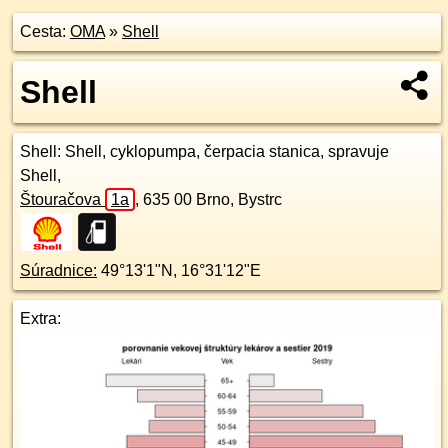
Cesta:
OMA
»
Shell
Shell
Shell
: Shell, cyklopumpa, čerpacia stanica, spravuje
Shell,
Štouračova
1a
,
635 00
Brno, Bystrc
Súradnice:
49°13'1"N
,
16°31'12"E
Extra: