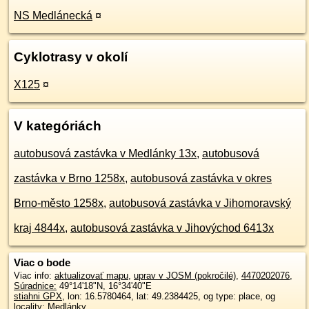
NS Medlánecká
¤
Cyklotrasy v okolí
X125
¤
V kategóriách
autobusová zastávka v Medlánky 13x
,
autobusová
zastávka v Brno 1258x
,
autobusová zastávka v okres
Brno-město 1258x
,
autobusová zastávka v Jihomoravský
kraj 4844x
,
autobusová zastávka v Jihovýchod 6413x
Viac o bode
Viac info:
aktualizovať mapu
,
uprav v JOSM (pokročilé)
,
4470202076
,
Súradnice:
49°14'18"N
,
16°34'40"E
stiahni GPX
, lon: 16.5780464, lat: 49.2384425, og type: place, og
locality: Medlánky,