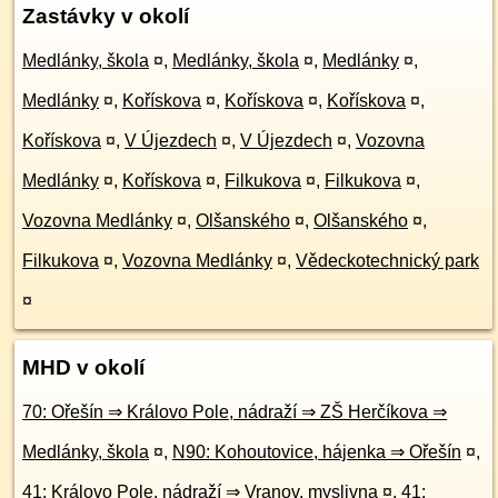
Zastávky v okolí
Medlánky, škola
¤
,
Medlánky, škola
¤
,
Medlánky
¤
,
Medlánky
¤
,
Kořískova
¤
,
Kořískova
¤
,
Kořískova
¤
,
Kořískova
¤
,
V Újezdech
¤
,
V Újezdech
¤
,
Vozovna
Medlánky
¤
,
Kořískova
¤
,
Filkukova
¤
,
Filkukova
¤
,
Vozovna Medlánky
¤
,
Olšanského
¤
,
Olšanského
¤
,
Filkukova
¤
,
Vozovna Medlánky
¤
,
Vědeckotechnický park
¤
MHD v okolí
70: Ořešín ⇒ Královo Pole, nádraží ⇒ ZŠ Herčíkova ⇒
Medlánky, škola
¤
,
N90: Kohoutovice, hájenka ⇒ Ořešín
¤
,
41: Královo Pole, nádraží ⇒ Vranov, myslivna
¤
,
41: