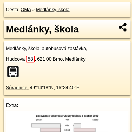
Cesta:
OMA
»
Medlánky, škola
Medlánky, škola
Medlánky, škola
: autobusová zastávka,
Hudcova
58
,
621 00
Brno, Medlánky
Súradnice:
49°14'18"N
,
16°34'40"E
Extra: