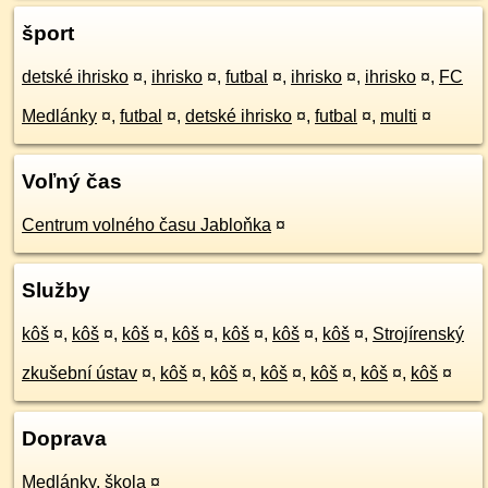
šport
detské ihrisko
¤
,
ihrisko
¤
,
futbal
¤
,
ihrisko
¤
,
ihrisko
¤
,
FC
Medlánky
¤
,
futbal
¤
,
detské ihrisko
¤
,
futbal
¤
,
multi
¤
Voľný čas
Centrum volného času Jabloňka
¤
Služby
kôš
¤
,
kôš
¤
,
kôš
¤
,
kôš
¤
,
kôš
¤
,
kôš
¤
,
kôš
¤
,
Strojírenský
zkušební ústav
¤
,
kôš
¤
,
kôš
¤
,
kôš
¤
,
kôš
¤
,
kôš
¤
,
kôš
¤
Doprava
Medlánky, škola
¤