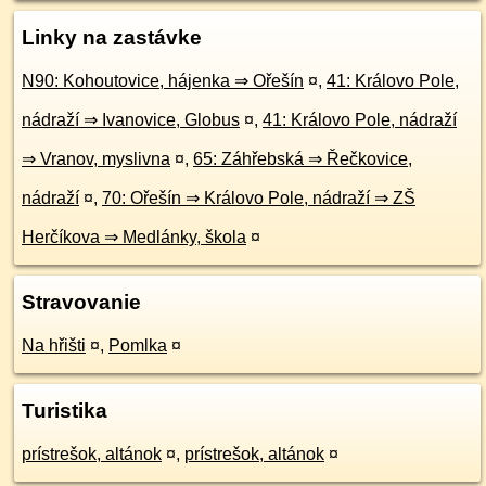
Linky na zastávke
N90: Kohoutovice, hájenka ⇒ Ořešín
¤
,
41: Královo Pole,
nádraží ⇒ Ivanovice, Globus
¤
,
41: Královo Pole, nádraží
⇒ Vranov, myslivna
¤
,
65: Záhřebská ⇒ Řečkovice,
nádraží
¤
,
70: Ořešín ⇒ Královo Pole, nádraží ⇒ ZŠ
Herčíkova ⇒ Medlánky, škola
¤
Stravovanie
Na hřišti
¤
,
Pomlka
¤
Turistika
prístrešok, altánok
¤
,
prístrešok, altánok
¤