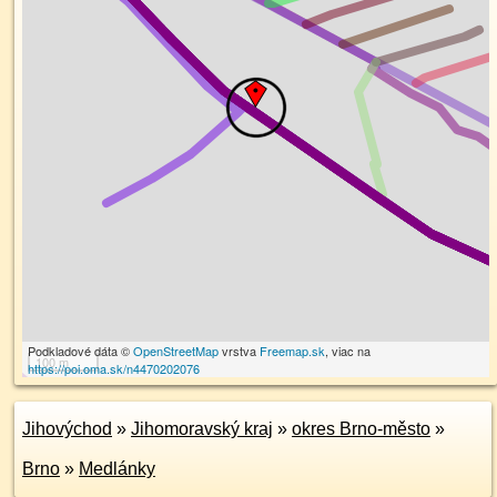
Podkladové dáta ©
OpenStreetMap
vrstva
Freemap.sk
, viac na
100 m
https://poi.oma.sk/n4470202076
Jihovýchod
»
Jihomoravský kraj
»
okres Brno-město
»
Brno
»
Medlánky