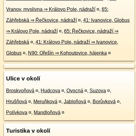
Vranov, myslivna ⇒ Královo Pole, nádraží
¤
,
65:
Záhřebská ⇒ Řečkovice, nádraží
¤
,
41: Ivanovice, Globus
⇒ Královo Pole, nádraží
¤
,
65: Řečkovice, nádraží ⇒
Záhřebská
¤
,
41: Královo Pole, nádraží ⇒ Ivanovice,
Globus
¤
,
N90: Ořešín ⇒ Kohoutovice, hájenka
¤
Ulice v okolí
Broskvoňová
¤
,
Hudcova
¤
,
Ovocná
¤
,
Suzova
¤
,
Hrušňová
¤
,
Meruňková
¤
,
Jabloňová
¤
,
Borůvková
¤
,
Polívkova
¤
,
Mandloňová
¤
Turistika v okolí