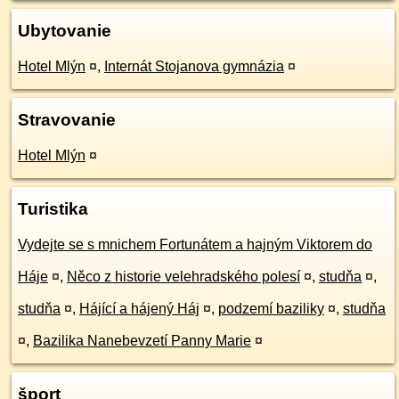
Ubytovanie
Hotel Mlýn
¤
,
Internát Stojanova gymnázia
¤
Stravovanie
Hotel Mlýn
¤
Turistika
Vydejte se s mnichem Fortunátem a hajným Viktorem do
Háje
¤
,
Něco z historie velehradského polesí
¤
,
studňa
¤
,
studňa
¤
,
Hájící a hájený Háj
¤
,
podzemí baziliky
¤
,
studňa
¤
,
Bazilika Nanebevzetí Panny Marie
¤
šport