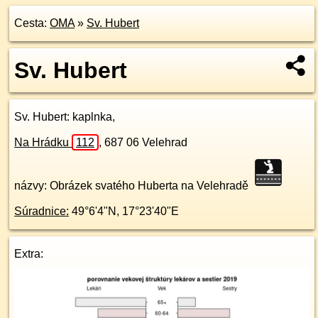
Cesta:
OMA
»
Sv. Hubert
Sv. Hubert
Sv. Hubert
: kaplnka,
Na Hrádku
112
,
687 06
Velehrad
názvy: Obrázek svatého Huberta na Velehradě
Súradnice:
49°6'4"N
,
17°23'40"E
Extra: