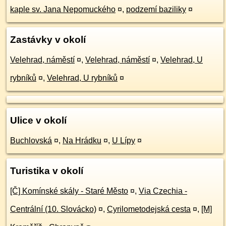
kaple sv. Jana Nepomuckého
¤
,
podzemí baziliky
¤
Zastávky v okolí
Velehrad, náměstí
¤
,
Velehrad, náměstí
¤
,
Velehrad, U
rybníků
¤
,
Velehrad, U rybníků
¤
Ulice v okolí
Buchlovská
¤
,
Na Hrádku
¤
,
U Lípy
¤
Turistika v okolí
[Č] Komínské skály - Staré Město
¤
,
Via Czechia -
Centrální (10. Slovácko)
¤
,
Cyrilometodejská cesta
¤
,
[M]