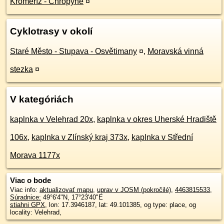
Kroměříž - Chropyně
¤
Cyklotrasy v okolí
Staré Město - Stupava - Osvětimany
¤
,
Moravská vinná
stezka
¤
V kategóriách
kaplnka v Velehrad 20x
,
kaplnka v okres Uherské Hradiště
106x
,
kaplnka v Zlínský kraj 373x
,
kaplnka v Střední
Morava 1177x
Viac o bode
Viac info:
aktualizovať mapu
,
uprav v JOSM (pokročilé)
,
4463815533
,
Súradnice:
49°6'4"N
,
17°23'40"E
stiahni GPX
, lon: 17.3946187, lat: 49.101385, og type: place, og
locality: Velehrad,