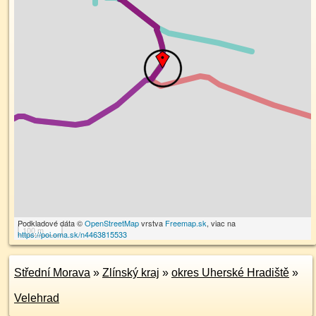
Podkladové dáta ©
OpenStreetMap
vrstva
Freemap.sk
, viac na
100 m
https://poi.oma.sk/n4463815533
Střední Morava
»
Zlínský kraj
»
okres Uherské Hradiště
»
Velehrad