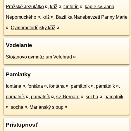
Pražské Jezulátko
¤
,
kríž
¤
,
cintorín
¤
,
kaple sv. Jana
Nepomuckého
¤
,
kríž
¤
,
Bazilika Nanebevzetí Panny Marie
¤
,
Cyrilometodějský kříž
¤
Vzdelanie
Stojanovo gymnázium Velehrad
¤
Pamiatky
fontána
¤
,
fontána
¤
,
fontána
¤
,
pamätník
¤
,
pamätník
¤
,
pamätník
¤
,
pamätník
¤
,
sv. Bernard
¤
,
socha
¤
,
pamätník
¤
,
socha
¤
,
Mariánský sloup
¤
Prístupnosť