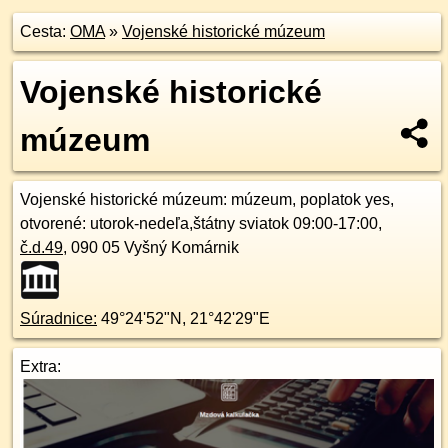
Cesta:
OMA
»
Vojenské historické múzeum
Vojenské historické
múzeum
Vojenské historické múzeum
: múzeum, poplatok yes,
otvorené: utorok-nedeľa,štátny sviatok 09:00-17:00,
č.d.
49
,
090 05
Vyšný Komárnik
Súradnice:
49°24'52"N
,
21°42'29"E
Extra: