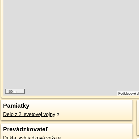
100 m
Podkladové 
Pamiatky
Delo z 2. svetovej vojny
¤
Prevádzkovateľ
Dukla, vyhliadková veža
¤