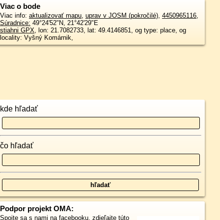
Viac o bode
Viac info:
aktualizovať mapu
,
uprav v JOSM (pokročilé)
,
4450965116
,
Súradnice:
49°24'52"N
,
21°42'29"E
stiahni GPX
, lon: 21.7082733, lat: 49.4146851, og type: place, og
locality: Vyšný Komárnik,
kde hľadať
čo hľadať
Podpor projekt OMA:
Spojte sa s nami
na facebooku
,
zdieľajte túto