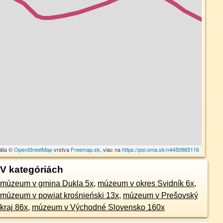
dáta ©
OpenStreetMap
vrstva
Freemap.sk
, viac na
https://poi.oma.sk/n4450965116
V kategóriách
múzeum v gmina Dukla 5x
,
múzeum v okres Svidník 6x
,
múzeum v powiat krośnieński 13x
,
múzeum v Prešovský
kraj 86x
,
múzeum v Východné Slovensko 160x