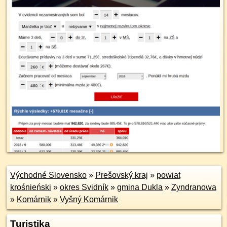
Východné Slovensko
»
Prešovský kraj
»
powiat
krośnieński
»
okres Svidník
»
gmina Dukla
»
Zyndranowa
»
Komárnik
»
Vyšný Komárnik
Turistika