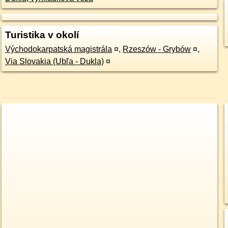
Turistika v okolí
Východokarpatská magistrála
¤
,
Rzeszów - Grybów
¤
,
Via Slovakia (Ubľa - Dukla)
¤