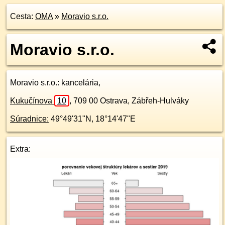
Cesta:
OMA
»
Moravio s.r.o.
Moravio s.r.o.
Moravio s.r.o.
: kancelária,
Kukučínova
10
,
709 00
Ostrava, Zábřeh-Hulváky
Súradnice:
49°49'31"N
,
18°14'47"E
Extra: