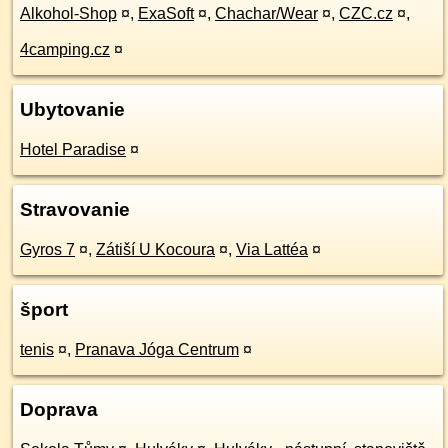
Alkohol-Shop
¤
,
ExaSoft
¤
,
Chachar/Wear
¤
,
CZC.cz
¤
,
4camping.cz
¤
Ubytovanie
Hotel Paradise
¤
Stravovanie
Gyros 7
¤
,
Zátiší U Kocoura
¤
,
Via Lattéa
¤
šport
tenis
¤
,
Pranava Jóga Centrum
¤
Doprava