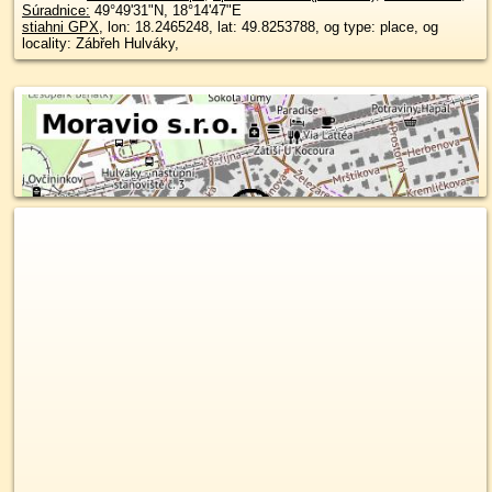
Súradnice:
49°49'31"N
,
18°14'47"E
stiahni GPX
, lon: 18.2465248, lat: 49.8253788, og type: place, og
locality: Zábřeh Hulváky,