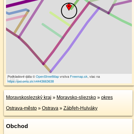
Podkladové dáta ©
OpenStreetMap
vrstva
Freemap.sk
, viac na
100 m
https://poi.oma.sk/n4443663638
Moravskoslezský kraj
»
Moravsko-sliezsko
»
okres
Ostrava-město
»
Ostrava
»
Zábřeh-Hulváky
Obchod