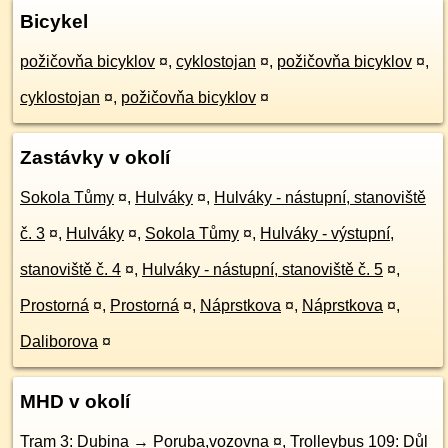
Bicykel
požičovňa bicyklov
¤
,
cyklostojan
¤
,
požičovňa bicyklov
¤
,
cyklostojan
¤
,
požičovňa bicyklov
¤
Zastávky v okolí
Sokola Tůmy
¤
,
Hulváky
¤
,
Hulváky - nástupní, stanoviště
č. 3
¤
,
Hulváky
¤
,
Sokola Tůmy
¤
,
Hulváky - výstupní,
stanoviště č. 4
¤
,
Hulváky - nástupní, stanoviště č. 5
¤
,
Prostorná
¤
,
Prostorná
¤
,
Náprstkova
¤
,
Náprstkova
¤
,
Daliborova
¤
MHD v okolí
Tram 3: Dubina → Poruba,vozovna
¤
,
Trolleybus 109: Důl