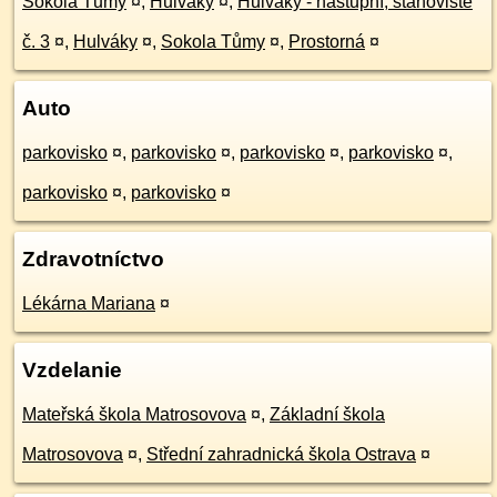
Sokola Tůmy
¤
,
Hulváky
¤
,
Hulváky - nástupní, stanoviště
č. 3
¤
,
Hulváky
¤
,
Sokola Tůmy
¤
,
Prostorná
¤
Auto
parkovisko
¤
,
parkovisko
¤
,
parkovisko
¤
,
parkovisko
¤
,
parkovisko
¤
,
parkovisko
¤
Zdravotníctvo
Lékárna Mariana
¤
Vzdelanie
Mateřská škola Matrosovova
¤
,
Základní škola
Matrosovova
¤
,
Střední zahradnická škola Ostrava
¤