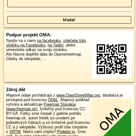
Podpor projekt OMA:
Spojte sa s nami
na facebooku
,
zdieľajte túto
stránku na Facebooku
,
na Twittri
, alebo
umiestnite odkaz na svoju stránku.
Ale hlavne doplňte dáta do Openstreetmap,
články do wikipédie, ...
Zdroj dát
Mapové údaje pochádzajú z
www.OpenStreetMap.org
, databáza je
prístupná pod licenciou
ODbL
.
Mapový podklad
vytvára a aktualizuje
Freemap Slovakia
(www.freemap.sk)
, šíriteľný pod licenciou CC-
BY-SA. Fotky sme čerpali z galérie portálu
freemap.sk, autori fotiek sú uvedení pri
jednotlivých fotkách a sú šíriteľné pod licenciou
CC a z wikipédie. Výškový profil trás čerpáme
z
SRTM
. Niečo vám chýba?
Pridajte to
. Sme