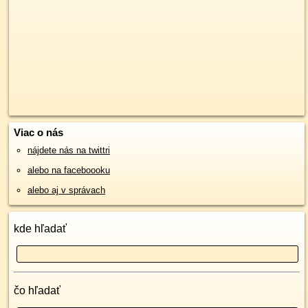
Viac o nás
nájdete nás na twittri
alebo na faceboooku
alebo aj v správach
kde hľadať
čo hľadať