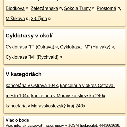
Blodkova
¤
,
Železárenská
¤
,
Sokola Tůmy
¤
,
Prostorná
¤
,
Mrštíkova
¤
,
28. října
¤
Cyklotrasy v okolí
Cyklotrasa "F" (Ostrava)
¤
,
Cyklotrasa "M" (Hulváky)
¤
,
Cyklotrasa "M" (Rychvald)
¤
V kategóriách
kancelária v Ostrava 104x
,
kancelária v okres Ostrava-
město 104x
,
kancelária v Moravsko-sliezsko 240x
,
kancelária v Moravskoslezský kraj 240x
Viac o bode
Viac info:
aktualizovať mapu
,
uprav v JOSM (pokročilé)
,
4443663638
,