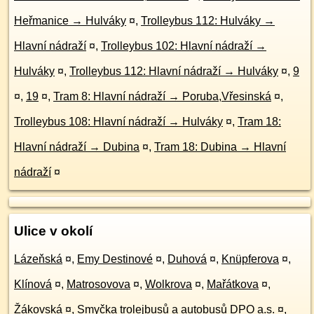
Heřmanice → Hulváky
¤
,
Trolleybus 112: Hulváky →
Hlavní nádraží
¤
,
Trolleybus 102: Hlavní nádraží →
Hulváky
¤
,
Trolleybus 112: Hlavní nádraží → Hulváky
¤
,
9
¤
,
19
¤
,
Tram 8: Hlavní nádraží → Poruba,Vřesinská
¤
,
Trolleybus 108: Hlavní nádraží → Hulváky
¤
,
Tram 18:
Hlavní nádraží → Dubina
¤
,
Tram 18: Dubina → Hlavní
nádraží
¤
Ulice v okolí
Lázeňská
¤
,
Emy Destinové
¤
,
Duhová
¤
,
Knüpferova
¤
,
Klínová
¤
,
Matrosovova
¤
,
Wolkrova
¤
,
Mařátkova
¤
,
Žákovská
¤
,
Smyčka trolejbusů a autobusů DPO a.s.
¤
,