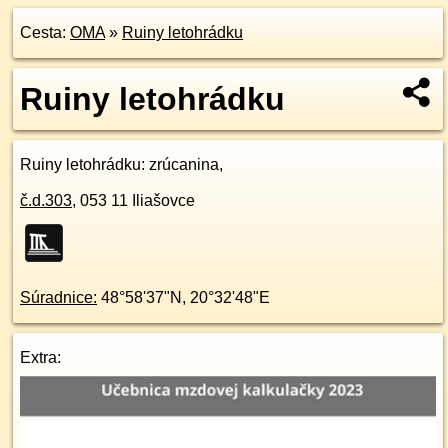
Cesta:
OMA
»
Ruiny letohrádku
Ruiny letohrádku
Ruiny letohrádku
: zrúcanina,
č.d.
303
,
053 11
Iliašovce
Súradnice:
48°58'37"N
,
20°32'48"E
Extra: