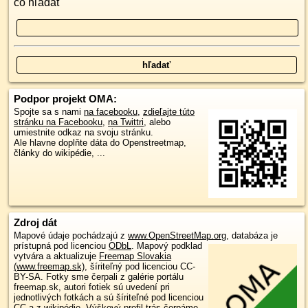
čo hľadať
Podpor projekt OMA:
Spojte sa s nami
na facebooku
,
zdieľajte túto
stránku na Facebooku
,
na Twittri
, alebo
umiestnite odkaz na svoju stránku.
Ale hlavne doplňte dáta do Openstreetmap,
články do wikipédie, ...
Zdroj dát
Mapové údaje pochádzajú z
www.OpenStreetMap.org
, databáza je
prístupná pod licenciou
ODbL
.
Mapový podklad
vytvára a aktualizuje
Freemap Slovakia
(www.freemap.sk)
, šíriteľný pod licenciou CC-
BY-SA. Fotky sme čerpali z galérie portálu
freemap.sk, autori fotiek sú uvedení pri
jednotlivých fotkách a sú šíriteľné pod licenciou
CC a z wikipédie. Výškový profil trás čerpáme