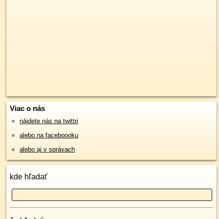
Viac o nás
nájdete nás na twittri
alebo na faceboooku
alebo aj v správach
kde hľadať