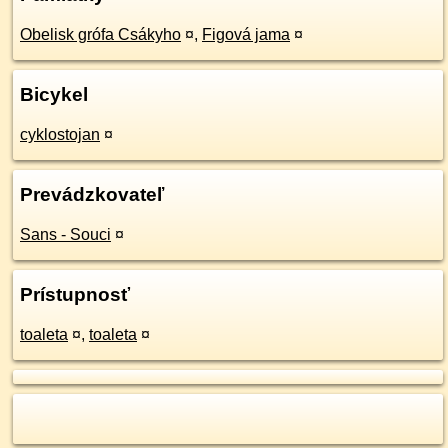
Obelisk grófa Csákyho
¤
,
Figová jama
¤
Bicykel
cyklostojan
¤
Prevádzkovateľ
Sans - Souci
¤
Prístupnosť
toaleta
¤
,
toaleta
¤