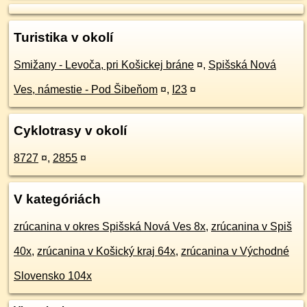
Turistika v okolí
Smižany - Levoča, pri Košickej bráne
¤
,
Spišská Nová
Ves, námestie - Pod Šibeňom
¤
,
I23
¤
Cyklotrasy v okolí
8727
¤
,
2855
¤
V kategóriách
zrúcanina v okres Spišská Nová Ves 8x
,
zrúcanina v Spiš
40x
,
zrúcanina v Košický kraj 64x
,
zrúcanina v Východné
Slovensko 104x