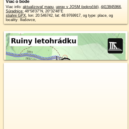
Viac o bode
Viac info:
aktualizovať mapu
,
uprav v JOSM (pokročilé)
,
4413845966
,
Súradnice:
48°58'37"N
,
20°32'48"E
stiahni GPX
, lon: 20.546742, lat: 48.9769917, og type: place, og
locality: Iliašovce,