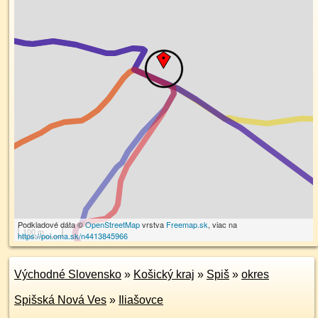
Podkladové dáta ©
OpenStreetMap
vrstva
Freemap.sk
, viac na
100 m
https://poi.oma.sk/n4413845966
Východné Slovensko
»
Košický kraj
»
Spiš
»
okres
Spišská Nová Ves
»
Iliašovce