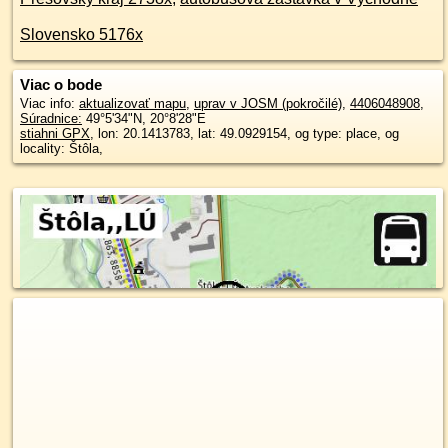
Slovensko 5176x
Viac o bode
Viac info:
aktualizovať mapu
,
uprav v JOSM (pokročilé)
,
4406048908
,
Súradnice:
49°5'34"N
,
20°8'28"E
stiahni GPX
, lon: 20.1413783, lat: 49.0929154, og type: place, og
locality: Štôla,