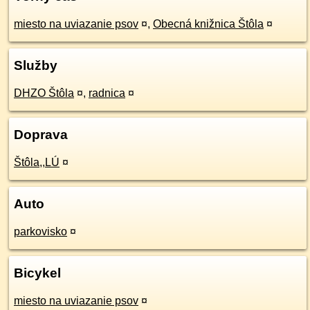
miesto na uviazanie psov
¤
,
Obecná knižnica Štôla
¤
Služby
DHZO Štôla
¤
,
radnica
¤
Doprava
Štôla,,LÚ
¤
Auto
parkovisko
¤
Bicykel
miesto na uviazanie psov
¤