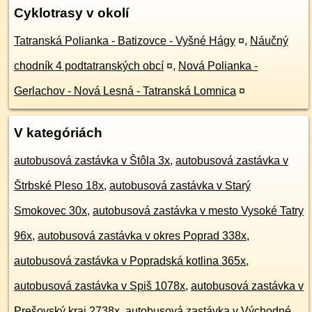
Cyklotrasy v okolí
Tatranská Polianka - Batizovce - Vyšné Hágy
¤
,
Náučný
chodník 4 podtatranských obcí
¤
,
Nová Polianka -
Gerlachov - Nová Lesná - Tatranská Lomnica
¤
V kategóriách
autobusová zastávka v Štôla 3x
,
autobusová zastávka v
Štrbské Pleso 18x
,
autobusová zastávka v Starý
Smokovec 30x
,
autobusová zastávka v mesto Vysoké Tatry
96x
,
autobusová zastávka v okres Poprad 338x
,
autobusová zastávka v Popradská kotlina 365x
,
autobusová zastávka v Spiš 1078x
,
autobusová zastávka v
Prešovský kraj 2738x
,
autobusová zastávka v Východné