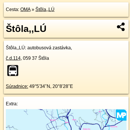
Cesta:
OMA
»
Štôla,,LÚ
Štôla,,LÚ
Štôla,,LÚ
: autobusová zastávka,
č.d.
114
,
059 37
Štôla
Súradnice:
49°5'34"N
,
20°8'28"E
Extra: