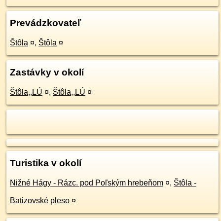
Prevádzkovateľ
Štôla
¤
,
Štôla
¤
Zastávky v okolí
Štôla,,LÚ
¤
,
Štôla,,LÚ
¤
Turistika v okolí
Nižné Hágy - Rázc. pod Poľským hrebeňom
¤
,
Štôla -
Batizovské pleso
¤