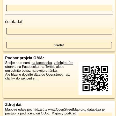
čo hľadať
Podpor projekt OMA:
Spojte sa s nami
na facebooku
,
zdieľajte túto
stránku na Facebooku
,
na Twittri
, alebo
umiestnite odkaz na svoju stránku.
Ale hlavne doplňte dáta do Openstreetmap,
články do wikipédie, ...
Zdroj dát
Mapové údaje pochádzajú z
www.OpenStreetMap.org
, databáza je
prístupná pod licenciou
ODbL
.
Mapový podklad