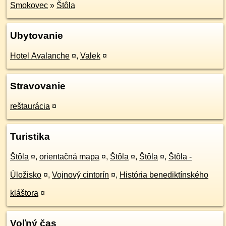
Smokovec
»
Štôla
Ubytovanie
Hotel Avalanche
¤
,
Valek
¤
Stravovanie
reštaurácia
¤
Turistika
Štôla
¤
,
orientačná mapa
¤
,
Štôla
¤
,
Štôla
¤
,
Štôla -
Úložisko
¤
,
Vojnový cintorín
¤
,
História benediktínského
kláštora
¤
Voľný čas