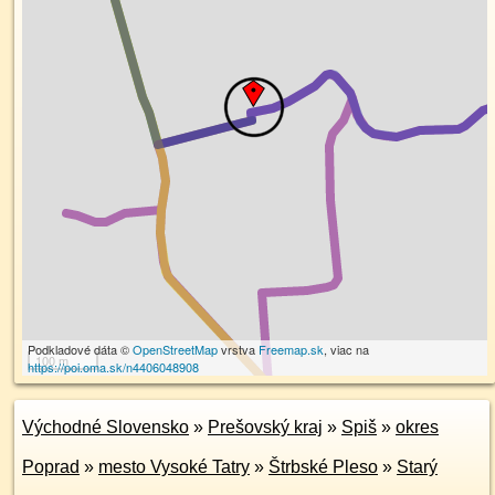
Podkladové dáta ©
OpenStreetMap
vrstva
Freemap.sk
, viac na
100 m
https://poi.oma.sk/n4406048908
Východné Slovensko
»
Prešovský kraj
»
Spiš
»
okres
Poprad
»
mesto Vysoké Tatry
»
Štrbské Pleso
»
Starý