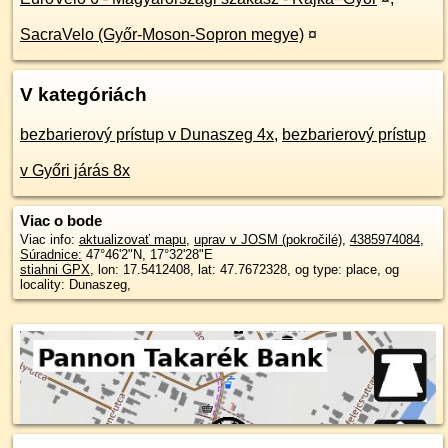
SacraVelo (Győr-Moson-Sopron megye)
¤
V kategóriách
bezbarierový prístup v Dunaszeg 4x
,
bezbarierový prístup
v Győri járás 8x
Viac o bode
Viac info:
aktualizovať mapu
,
uprav v JOSM (pokročilé)
,
4385974084
,
Súradnice:
47°46'2"N
,
17°32'28"E
stiahni GPX
, lon: 17.5412408, lat: 47.7672328, og type: place, og
locality: Dunaszeg,