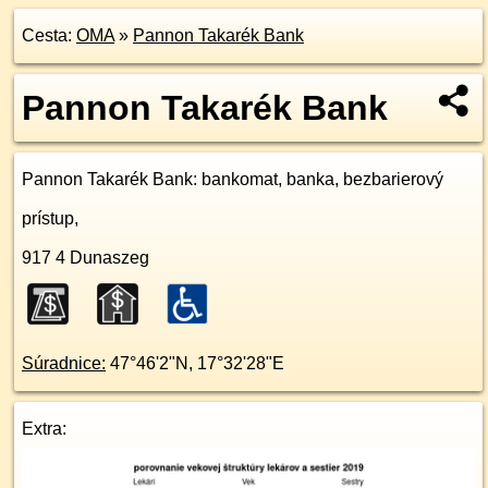
Cesta:
OMA
»
Pannon Takarék Bank
Pannon Takarék Bank
Pannon Takarék Bank
: bankomat, banka, bezbarierový
prístup,
917 4
Dunaszeg
Súradnice:
47°46'2"N
,
17°32'28"E
Extra: