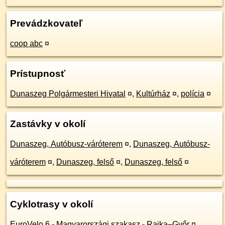
Prevádzkovateľ
coop abc
¤
Prístupnosť
Dunaszeg Polgármesteri Hivatal
¤
,
Kultúrház
¤
,
polícia
¤
Zastávky v okolí
Dunaszeg, Autóbusz-váróterem
¤
,
Dunaszeg, Autóbusz-
váróterem
¤
,
Dunaszeg, felső
¤
,
Dunaszeg, felső
¤
Cyklotrasy v okolí
EuroVelo 6 - Magyarországi szakasz - Rajka–Győr
¤
,