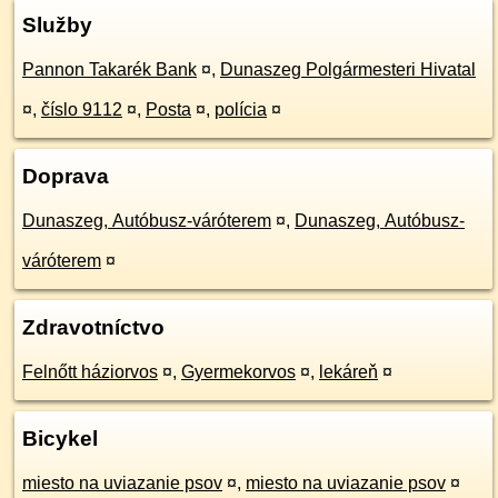
Služby
Pannon Takarék Bank
¤
,
Dunaszeg Polgármesteri Hivatal
¤
,
číslo 9112
¤
,
Posta
¤
,
polícia
¤
Doprava
Dunaszeg, Autóbusz-váróterem
¤
,
Dunaszeg, Autóbusz-
váróterem
¤
Zdravotníctvo
Felnőtt háziorvos
¤
,
Gyermekorvos
¤
,
lekáreň
¤
Bicykel
miesto na uviazanie psov
¤
,
miesto na uviazanie psov
¤