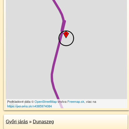
Podkladové dáta ©
OpenStreetMap
vrstva
Freemap.sk
, viac na
100 m
https://poi.oma.sk/n4385974084
Győri járás
»
Dunaszeg