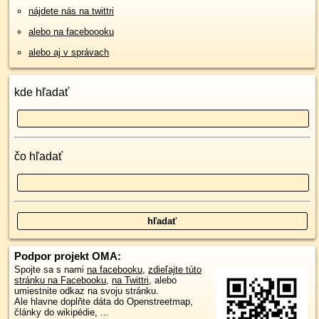
nájdete nás na twittri
alebo na faceboooku
alebo aj v správach
kde hľadať
čo hľadať
Podpor projekt OMA:
Spojte sa s nami
na facebooku
,
zdieľajte túto
stránku na Facebooku
,
na Twittri
, alebo
umiestnite odkaz na svoju stránku.
Ale hlavne doplňte dáta do Openstreetmap,
články do wikipédie, ...