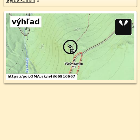
Výrův kámen
¤