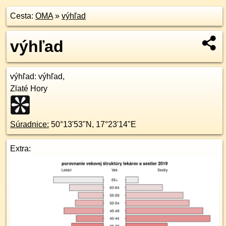
Cesta:
OMA
»
výhľad
výhľad
výhľad
: výhľad,
Zlaté Hory
Súradnice:
50°13'53"N
,
17°23'14"E
Extra: