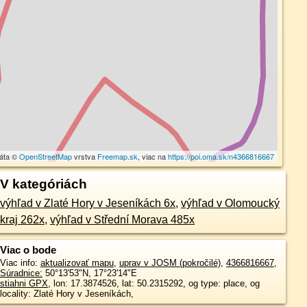
dáta ©
OpenStreetMap
vrstva
Freemap.sk
, viac na
https://poi.oma.sk/n4366816667
V kategóriách
výhľad v Zlaté Hory v Jeseníkách 6x
,
výhľad v Olomoucký
kraj 262x
,
výhľad v Střední Morava 485x
Viac o bode
Viac info:
aktualizovať mapu
,
uprav v JOSM (pokročilé)
,
4366816667
,
Súradnice:
50°13'53"N
,
17°23'14"E
stiahni GPX
, lon: 17.3874526, lat: 50.2315292, og type: place, og
locality: Zlaté Hory v Jeseníkách,