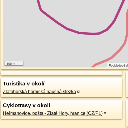
100 m
Podkladové 
Turistika v okolí
Zlatohorská hornická naučná stezka
¤
Cyklotrasy v okolí
Heřmanovice, pošta - Zlaté Hory, hranice (CZ/PL)
¤