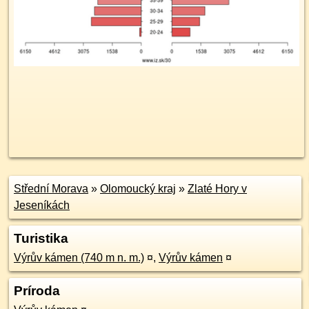
Střední Morava
»
Olomoucký kraj
»
Zlaté Hory v
Jeseníkách
Turistika
Výrův kámen (740 m n. m.)
¤
,
Výrův kámen
¤
Príroda