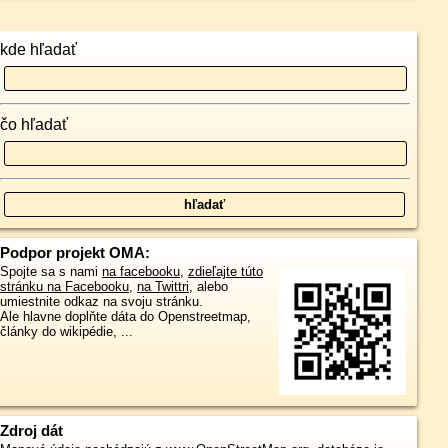
kde hľadať
čo hľadať
Podpor projekt OMA:
Spojte sa s nami
na facebooku
,
zdieľajte túto
stránku na Facebooku
,
na Twittri
, alebo
umiestnite odkaz na svoju stránku.
Ale hlavne doplňte dáta do Openstreetmap,
články do wikipédie, ...
Zdroj dát