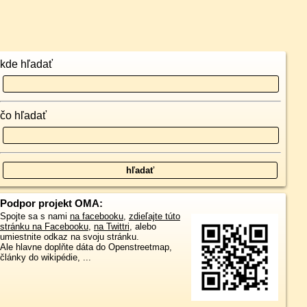
kde hľadať
čo hľadať
Podpor projekt OMA:
Spojte sa s nami
na facebooku
,
zdieľajte túto
stránku na Facebooku
,
na Twittri
, alebo
umiestnite odkaz na svoju stránku.
Ale hlavne doplňte dáta do Openstreetmap,
články do wikipédie, ...