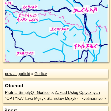
powiat gorlicki
»
Gorlice
Obchod
Pralnia SimplyQ - Gorlice
¤
,
Zakład Usług Optycznych
"OPTYKA" Ewa Mężyk Stanisław Mężyk
¤
,
kvetinárstvo
¤
šport