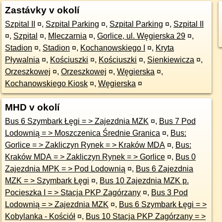
Zastávky v okolí
Szpital II
¤
,
Szpital Parking
¤
,
Szpital Parking
¤
,
Szpital II
¤
,
Szpital
¤
,
Mleczarnia
¤
,
Gorlice, ul. Węgierska 29
¤
,
Stadion
¤
,
Stadion
¤
,
Kochanowskiego I
¤
,
Kryta
Pływalnia
¤
,
Kościuszki
¤
,
Kościuszki
¤
,
Sienkiewicza
¤
,
Orzeszkowej
¤
,
Orzeszkowej
¤
,
Węgierska
¤
,
Kochanowskiego Kiosk
¤
,
Węgierska
¤
MHD v okolí
Bus 6 Szymbark Łęgi = > Zajezdnia MZK
¤
,
Bus 7 Pod
Lodownią = > Moszczenica Średnie Granica
¤
,
Bus:
Gorlice = > Zakliczyn Rynek = > Kraków MDA
¤
,
Bus:
Kraków MDA = > Zakliczyn Rynek = > Gorlice
¤
,
Bus 0
Zajezdnia MPK = > Pod Lodownią
¤
,
Bus 6 Zajezdnia
MZK = > Szymbark Łęgi
¤
,
Bus 10 Zajezdnia MZK p.
Pocieszka I = > Stacja PKP Zagórzany
¤
,
Bus 3 Pod
Lodownią = > Zajezdnia MZK
¤
,
Bus 6 Szymbark Łęgi = >
Kobylanka - Kościół
¤
,
Bus 10 Stacja PKP Zagórzany = >