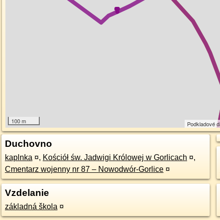
100 m
Podkladové 
Duchovno
kaplnka
¤
,
Kościół św. Jadwigi Królowej w Gorlicach
¤
,
Cmentarz wojenny nr 87 – Nowodwór-Gorlice
¤
Vzdelanie
základná škola
¤