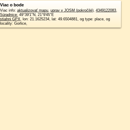
Viac o bode
Viac info:
aktualizovať mapu
,
uprav v JOSM (pokročilé)
,
4349122083
,
Súradnice:
49°39'1"N
,
21°9'45"E
stiahni GPX
, lon: 21.1625234, lat: 49.6504881, og type: place, og
locality: Gorlice,