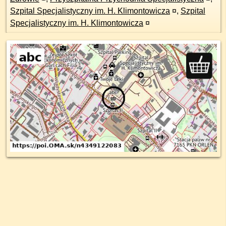
Szpital Specjalistyczny im. H. Klimontowicza
¤
,
Szpital
Specjalistyczny im. H. Klimontowicza
¤