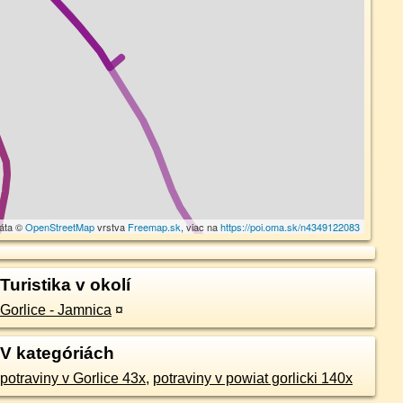
dáta ©
OpenStreetMap
vrstva
Freemap.sk
, viac na
https://poi.oma.sk/n4349122083
Turistika v okolí
Gorlice - Jamnica
¤
V kategóriách
potraviny v Gorlice 43x
,
potraviny v powiat gorlicki 140x