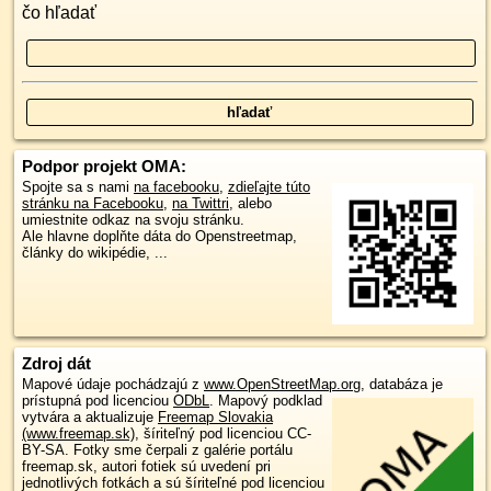
čo hľadať
Podpor projekt OMA:
Spojte sa s nami
na facebooku
,
zdieľajte túto
stránku na Facebooku
,
na Twittri
, alebo
umiestnite odkaz na svoju stránku.
Ale hlavne doplňte dáta do Openstreetmap,
články do wikipédie, ...
Zdroj dát
Mapové údaje pochádzajú z
www.OpenStreetMap.org
, databáza je
prístupná pod licenciou
ODbL
.
Mapový podklad
vytvára a aktualizuje
Freemap Slovakia
(www.freemap.sk)
, šíriteľný pod licenciou CC-
BY-SA. Fotky sme čerpali z galérie portálu
freemap.sk, autori fotiek sú uvedení pri
jednotlivých fotkách a sú šíriteľné pod licenciou