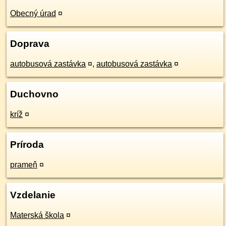
Obecný úrad
¤
Doprava
autobusová zastávka
¤
,
autobusová zastávka
¤
Duchovno
kríž
¤
Príroda
prameň
¤
Vzdelanie
Materská škola
¤