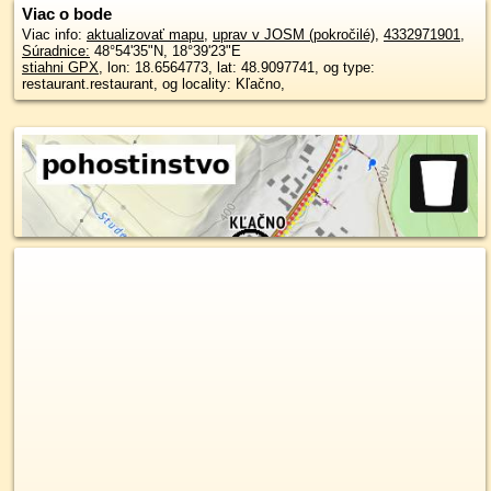
Viac o bode
Viac info:
aktualizovať mapu
,
uprav v JOSM (pokročilé)
,
4332971901
,
Súradnice:
48°54'35"N
,
18°39'23"E
stiahni GPX
, lon: 18.6564773, lat: 48.9097741, og type:
restaurant.restaurant, og locality: Kľačno,