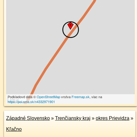
Podkladové dáta ©
OpenStreetMap
vrstva
Freemap.sk
, viac na
100 m
https://poi.oma.sk/n4332971901
Západné Slovensko
»
Trenčiansky kraj
»
okres Prievidza
»
Kľačno