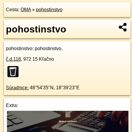
Cesta:
OMA
»
pohostinstvo
pohostinstvo
pohostinstvo
: pohostinstvo,
č.d.
118
,
972 15
Kľačno
Súradnice:
48°54'35"N
,
18°39'23"E
Extra: