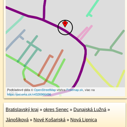
Podkladové dáta ©
OpenStreetMap
vrstva
Freemap.sk
, viac na
100 m
https://poi.oma.sk/n4326966496
Bratislavský kraj
»
okres Senec
»
Dunajská Lužná
»
Jánošíková
»
Nové Košariská
»
Nová Lipnica