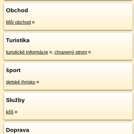
Obchod
Môj obchod
¤
Turistika
turistické informácie
¤
,
chranený strom
¤
šport
detské ihrisko
¤
Služby
kôš
¤
Doprava