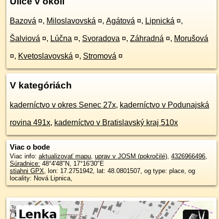
Ulice v okolí
Bazová
¤
,
Miloslavovská
¤
,
Agátová
¤
,
Lipnická
¤
,
Šalviová
¤
,
Lúčna
¤
,
Svoradova
¤
,
Záhradná
¤
,
Morušová
¤
,
Kvetoslavovská
¤
,
Stromová
¤
V kategóriách
kaderníctvo v okres Senec 27x
,
kaderníctvo v Podunajská
rovina 491x
,
kaderníctvo v Bratislavský kraj 510x
Viac o bode
Viac info:
aktualizovať mapu
,
uprav v JOSM (pokročilé)
,
4326966496
,
Súradnice:
48°4'48"N
,
17°16'30"E
stiahni GPX
, lon: 17.2751942, lat: 48.0801507, og type: place, og
locality: Nová Lipnica,