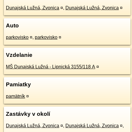
Dunajská Lužná, Zvonica
¤
,
Dunajská Lužná, Zvonica
¤
Auto
parkovisko
¤
,
parkovisko
¤
Vzdelanie
MŠ Dunajská Lužná - Lipnická 3155/118 A
¤
Pamiatky
pamätník
¤
Zastávky v okolí
Dunajská Lužná, Zvonica
¤
,
Dunajská Lužná, Zvonica
¤
,