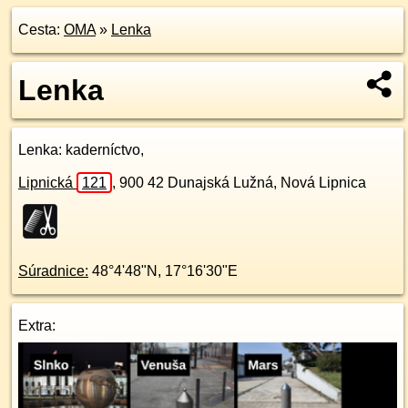
Cesta:
OMA
»
Lenka
Lenka
Lenka
: kaderníctvo,
Lipnická
121
,
900 42
Dunajská Lužná, Nová Lipnica
Súradnice:
48°4'48"N
,
17°16'30"E
Extra: