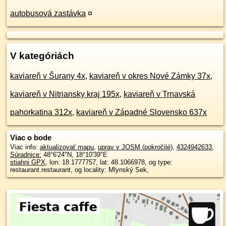
autobusová zastávka
¤
V kategóriách
kaviareň v Šurany 4x
,
kaviareň v okres Nové Zámky 37x
,
kaviareň v Nitriansky kraj 195x
,
kaviareň v Trnavská
pahorkatina 312x
,
kaviareň v Západné Slovensko 637x
Viac o bode
Viac info:
aktualizovať mapu
,
uprav v JOSM (pokročilé)
,
4324942633
,
Súradnice:
48°6'24"N
,
18°10'39"E
stiahni GPX
, lon: 18.1777757, lat: 48.1066978, og type:
restaurant.restaurant, og locality: Mlynský Sek,