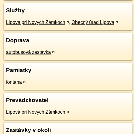
Služby
Lipová pri Nových Zámkoch
¤
,
Obecný úrad Lipová
¤
Doprava
autobusová zastávka
¤
Pamiatky
fontána
¤
Prevádzkovateľ
Lipová pri Nových Zámkoch
¤
Zastávky v okolí