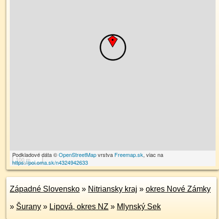
Podkladové dáta ©
OpenStreetMap
vrstva
Freemap.sk
, viac na
100 m
https://poi.oma.sk/n4324942633
Západné Slovensko
»
Nitriansky kraj
»
okres Nové Zámky
»
Šurany
»
Lipová, okres NZ
»
Mlynský Sek