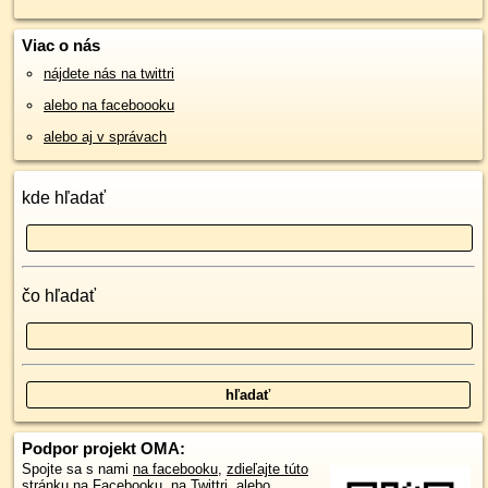
Viac o nás
nájdete nás na twittri
alebo na faceboooku
alebo aj v správach
kde hľadať
čo hľadať
Podpor projekt OMA:
Spojte sa s nami
na facebooku
,
zdieľajte túto
stránku na Facebooku
,
na Twittri
, alebo