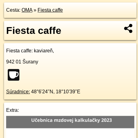
Cesta:
OMA
»
Fiesta caffe
Fiesta caffe
Fiesta caffe
: kaviareň,
942 01
Šurany
Súradnice:
48°6'24"N
,
18°10'39"E
Extra: