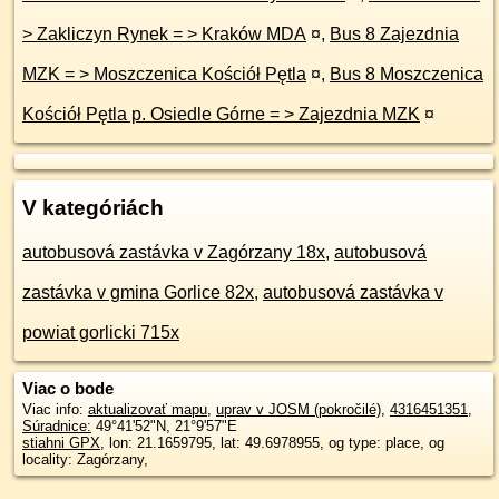
> Zakliczyn Rynek = > Kraków MDA
¤
,
Bus 8 Zajezdnia
MZK = > Moszczenica Kościół Pętla
¤
,
Bus 8 Moszczenica
Kościół Pętla p. Osiedle Górne = > Zajezdnia MZK
¤
V kategóriách
autobusová zastávka v Zagórzany 18x
,
autobusová
zastávka v gmina Gorlice 82x
,
autobusová zastávka v
powiat gorlicki 715x
Viac o bode
Viac info:
aktualizovať mapu
,
uprav v JOSM (pokročilé)
,
4316451351
,
Súradnice:
49°41'52"N
,
21°9'57"E
stiahni GPX
, lon: 21.1659795, lat: 49.6978955, og type: place, og
locality: Zagórzany,