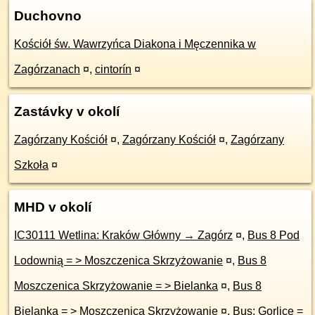
Duchovno
Kościół św. Wawrzyńca Diakona i Męczennika w
Zagórzanach
¤
,
cintorín
¤
Zastávky v okolí
Zagórzany Kościół
¤
,
Zagórzany Kościół
¤
,
Zagórzany
Szkoła
¤
MHD v okolí
IC30111 Wetlina: Kraków Główny → Zagórz
¤
,
Bus 8 Pod
Lodownią = > Moszczenica Skrzyżowanie
¤
,
Bus 8
Moszczenica Skrzyżowanie = > Bielanka
¤
,
Bus 8
Bielanka = > Moszczenica Skrzyżowanie
¤
,
Bus: Gorlice =