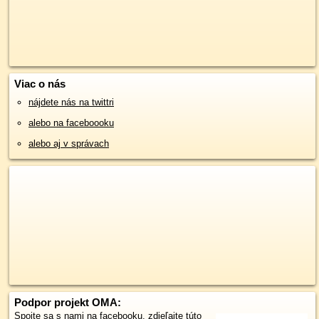
Viac o nás
nájdete nás na twittri
alebo na faceboooku
alebo aj v správach
Podpor projekt OMA:
Spojte sa s nami
na facebooku
,
zdieľajte túto