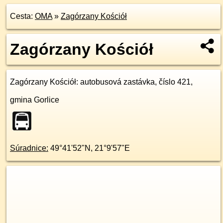
Cesta:
OMA
»
Zagórzany Kościół
Zagórzany Kościół
Zagórzany Kościół
: autobusová zastávka, číslo 421,
gmina Gorlice
Súradnice:
49°41'52"N
,
21°9'57"E