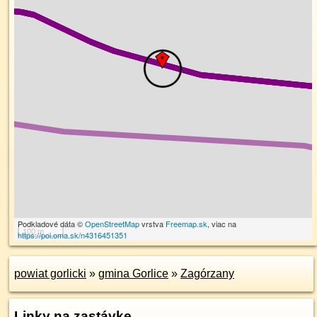
Podkladové dáta ©
OpenStreetMap
vrstva
Freemap.sk
, viac na
100 m
https://poi.oma.sk/n4316451351
powiat gorlicki
»
gmina Gorlice
»
Zagórzany
Linky na zastávke