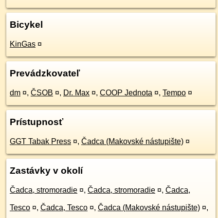
Bicykel
KinGas
¤
Prevádzkovateľ
dm
¤
,
ČSOB
¤
,
Dr. Max
¤
,
COOP Jednota
¤
,
Tempo
¤
Prístupnosť
GGT Tabak Press
¤
,
Čadca (Makovské nástupište)
¤
Zastávky v okolí
Čadca, stromoradie
¤
,
Čadca, stromoradie
¤
,
Čadca,
Tesco
¤
,
Čadca, Tesco
¤
,
Čadca (Makovské nástupište)
¤
,