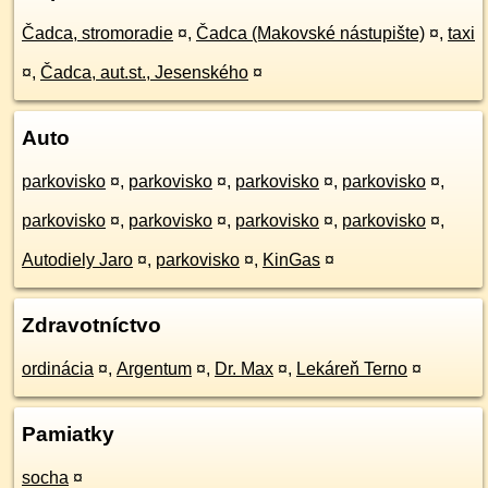
Čadca, stromoradie
¤
,
Čadca (Makovské nástupište)
¤
,
taxi
¤
,
Čadca, aut.st., Jesenského
¤
Auto
parkovisko
¤
,
parkovisko
¤
,
parkovisko
¤
,
parkovisko
¤
,
parkovisko
¤
,
parkovisko
¤
,
parkovisko
¤
,
parkovisko
¤
,
Autodiely Jaro
¤
,
parkovisko
¤
,
KinGas
¤
Zdravotníctvo
ordinácia
¤
,
Argentum
¤
,
Dr. Max
¤
,
Lekáreň Terno
¤
Pamiatky
socha
¤