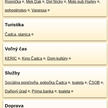
Rosnička
¤
,
Mek Dak
¤
,
Del Nicky
¤
,
Moto pub Harley
¤
,
pohostinstvo
¤
,
Vanessa
¤
Turistika
Čadca, stanica
¤
Voľný čas
KERIC
¤
,
Kino Čadca
¤
,
Dom kultúry
¤
Služby
Sociálna poisťovňa, pobočka Čadca
¤
,
toaleta
¤
,
ČSOB
¤
,
Daňový úrad
¤
,
Prima banka
¤
,
toaleta
¤
Doprava