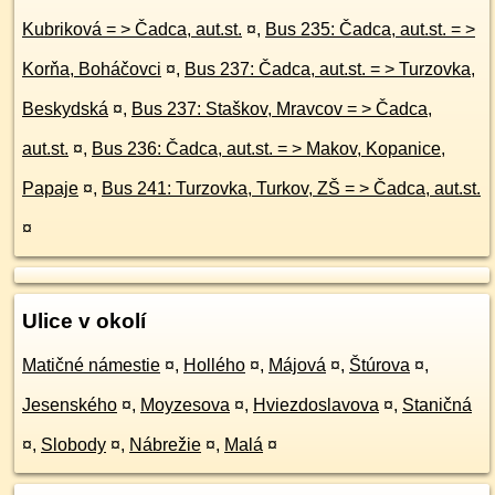
Kubriková = > Čadca, aut.st.
¤
,
Bus 235: Čadca, aut.st. = >
Korňa, Boháčovci
¤
,
Bus 237: Čadca, aut.st. = > Turzovka,
Beskydská
¤
,
Bus 237: Staškov, Mravcov = > Čadca,
aut.st.
¤
,
Bus 236: Čadca, aut.st. = > Makov, Kopanice,
Papaje
¤
,
Bus 241: Turzovka, Turkov, ZŠ = > Čadca, aut.st.
¤
Ulice v okolí
Matičné námestie
¤
,
Hollého
¤
,
Májová
¤
,
Štúrova
¤
,
Jesenského
¤
,
Moyzesova
¤
,
Hviezdoslavova
¤
,
Staničná
¤
,
Slobody
¤
,
Nábrežie
¤
,
Malá
¤