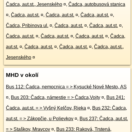
Čadca, aut.st., Jesenského
¤
,
Čadca, autobusová stanica
¤
,
Čadca, aut.st.
¤
,
Čadca, aut.st.
¤
,
Čadca, aut.st.
¤
,
Čadca, Pribinova ul.
¤
,
Čadca, aut.st.
¤
,
Čadca, aut.st.
¤
,
Čadca, aut.st.
¤
,
Čadca, aut.st.
¤
,
Čadca, aut.st.
¤
,
Čadca,
aut.st.
¤
,
Čadca, aut.st.
¤
,
Čadca, aut.st.
¤
,
Čadca, aut.st.,
Jesenského
¤
MHD v okolí
Bus 112: Čadca, nemocnica = > Kysucké Nové Mesto, AS
¤
,
Bus 203: Čadca, námestie = > Čadca,Vojty
¤
,
Bus 241:
Čadca, aut.st. = > Vyšný Kelčov, Rieka
¤
,
Bus 232: Čadca,
aut.st. = > Zákopčie, u Polievkov
¤
,
Bus 237: Čadca, aut.st.
= > Staškov, Mravcov
¤
,
Bus 233: Raková, Trstená,