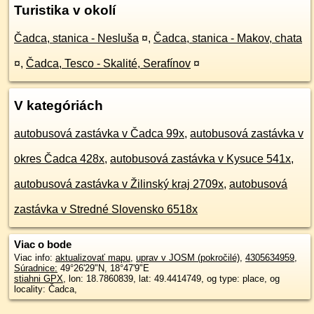
Turistika v okolí
Čadca, stanica - Nesluša
¤
,
Čadca, stanica - Makov, chata
¤
,
Čadca, Tesco - Skalité, Serafínov
¤
V kategóriách
autobusová zastávka v Čadca 99x
,
autobusová zastávka v
okres Čadca 428x
,
autobusová zastávka v Kysuce 541x
,
autobusová zastávka v Žilinský kraj 2709x
,
autobusová
zastávka v Stredné Slovensko 6518x
Viac o bode
Viac info:
aktualizovať mapu
,
uprav v JOSM (pokročilé)
,
4305634959
,
Súradnice:
49°26'29"N
,
18°47'9"E
stiahni GPX
, lon: 18.7860839, lat: 49.4414749, og type: place, og
locality: Čadca,