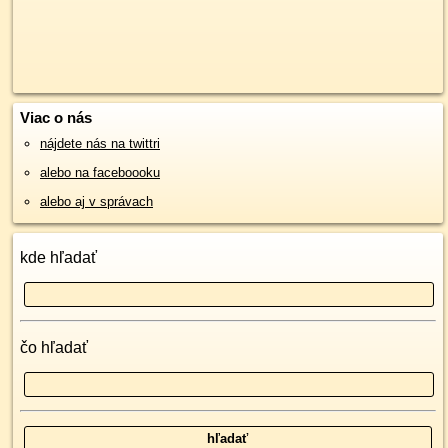
Viac o nás
nájdete nás na twittri
alebo na faceboooku
alebo aj v správach
kde hľadať
čo hľadať