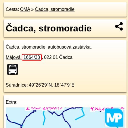
Cesta:
OMA
»
Čadca, stromoradie
Čadca, stromoradie
Čadca, stromoradie
: autobusová zastávka,
Májová
1664/33
,
022 01
Čadca
Súradnice:
49°26'29"N
,
18°47'9"E
Extra: