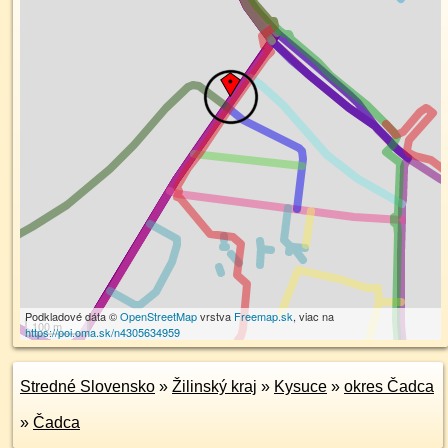
Podkladové dáta ©
OpenStreetMap
vrstva
Freemap.sk
, viac na
100 m
https://poi.oma.sk/n4305634959
Stredné Slovensko
»
Žilinský kraj
»
Kysuce
»
okres Čadca
»
Čadca