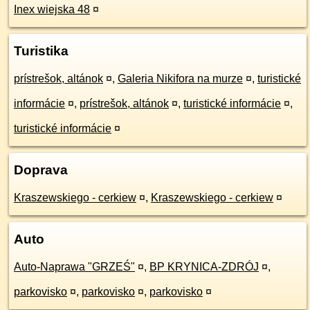
Inex wiejska 48
¤
Turistika
prístrešok, altánok
¤
,
Galeria Nikifora na murze
¤
,
turistické
informácie
¤
,
prístrešok, altánok
¤
,
turistické informácie
¤
,
turistické informácie
¤
Doprava
Kraszewskiego - cerkiew
¤
,
Kraszewskiego - cerkiew
¤
Auto
Auto-Naprawa "GRZEŚ"
¤
,
BP KRYNICA-ZDRÓJ
¤
,
parkovisko
¤
,
parkovisko
¤
,
parkovisko
¤