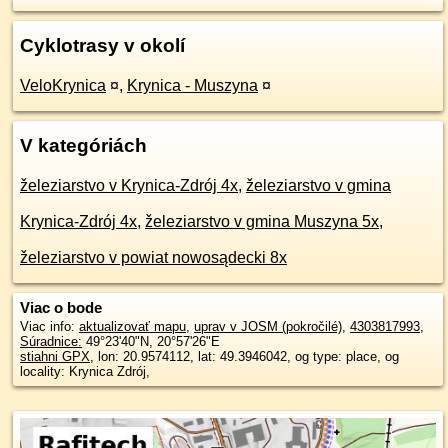
Cyklotrasy v okolí
VeloKrynica
¤
,
Krynica - Muszyna
¤
V kategóriách
železiarstvo v Krynica-Zdrój 4x
,
železiarstvo v gmina
Krynica-Zdrój 4x
,
železiarstvo v gmina Muszyna 5x
,
železiarstvo v powiat nowosądecki 8x
Viac o bode
Viac info:
aktualizovať mapu
,
uprav v JOSM (pokročilé)
,
4303817993
,
Súradnice:
49°23'40"N
,
20°57'26"E
stiahni GPX
, lon: 20.9574112, lat: 49.3946042, og type: place, og
locality: Krynica Zdrój,