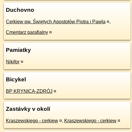
Duchovno
Cerkiew pw. Świętych Apostołów Piotra i Pawła
¤
,
Cmentarz parafialny
¤
Pamiatky
Nikifor
¤
Bicykel
BP KRYNICA-ZDRÓJ
¤
Zastávky v okolí
Kraszewskiego - cerkiew
¤
,
Kraszewskiego - cerkiew
¤