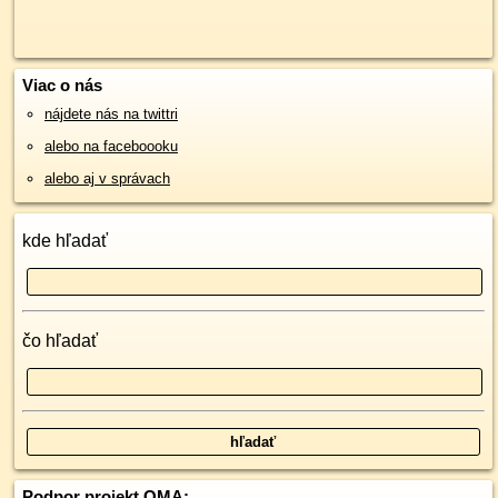
Viac o nás
nájdete nás na twittri
alebo na faceboooku
alebo aj v správach
kde hľadať
čo hľadať
Podpor projekt OMA: