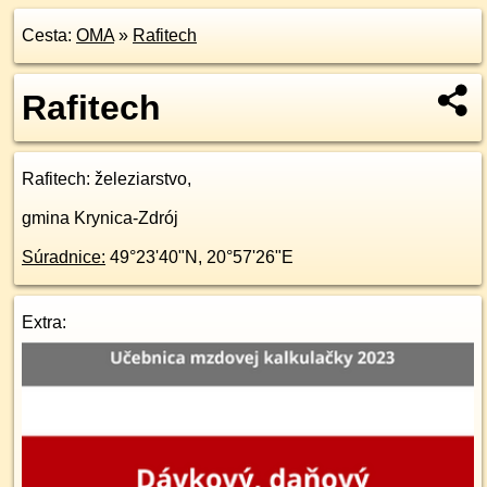
Cesta:
OMA
»
Rafitech
Rafitech
Rafitech
: železiarstvo,
gmina Krynica-Zdrój
Súradnice:
49°23'40"N
,
20°57'26"E
Extra: