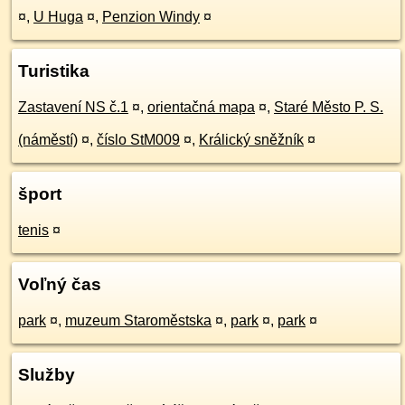
¤
,
U Huga
¤
,
Penzion Windy
¤
Turistika
Zastavení NS č.1
¤
,
orientačná mapa
¤
,
Staré Město P. S.
(náměstí)
¤
,
číslo StM009
¤
,
Králický sněžník
¤
šport
tenis
¤
Voľný čas
park
¤
,
muzeum Staroměstska
¤
,
park
¤
,
park
¤
Služby