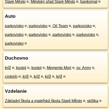
Staré Město
¤
,
Městský úřad Staré Město
¤
,
bankomat
¤
Auto
parkovisko
¤
,
parkovisko
¤
,
Oil Team
¤
,
parkovisko
¤
,
parkovisko
¤
,
parkovisko
¤
,
parkovisko
¤
,
parkovisko
¤
,
parkovisko
¤
Duchovno
kríž
¤
,
kostol
¤
,
kostol
¤
,
Memento Mori
¤
,
sv. Anny
¤
,
cintorín
¤
,
kríž
¤
,
kríž
¤
,
kríž
¤
,
kríž
¤
Vzdelanie
Základní škola a mateřská škola Staré Město
¤
,
skôlka
¤