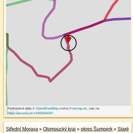
Podkladové dáta ©
OpenStreetMap
vrstva
Freemap.sk
, viac na
100 m
https://poi.oma.sk/n4303444341
Střední Morava
»
Olomoucký kraj
»
okres Šumperk
»
Staré