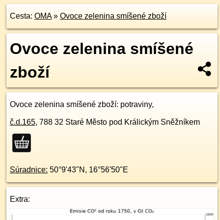
Cesta:
OMA
»
Ovoce zelenina smíšené zboží
Ovoce zelenina smíšené
zboží
Ovoce zelenina smíšené zboží
: potraviny,
č.d.
165
,
788 32
Staré Město pod Králickým Sněžníkem
Súradnice:
50°9'43"N
,
16°56'50"E
Extra: