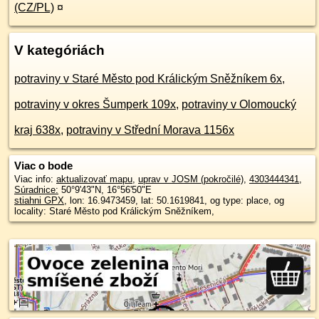
(CZ/PL)
¤
V kategóriách
potraviny v Staré Město pod Králickým Sněžníkem 6x
,
potraviny v okres Šumperk 109x
,
potraviny v Olomoucký
kraj 638x
,
potraviny v Střední Morava 1156x
Viac o bode
Viac info:
aktualizovať mapu
,
uprav v JOSM (pokročilé)
,
4303444341
,
Súradnice:
50°9'43"N
,
16°56'50"E
stiahni GPX
, lon: 16.9473459, lat: 50.1619841, og type: place, og
locality: Staré Město pod Králickým Sněžníkem,