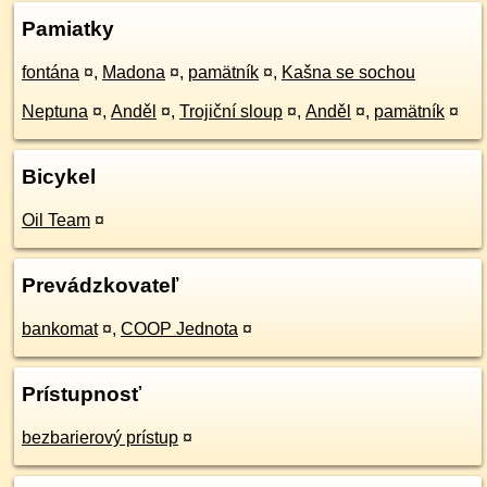
Pamiatky
fontána
¤
,
Madona
¤
,
pamätník
¤
,
Kašna se sochou
Neptuna
¤
,
Anděl
¤
,
Trojiční sloup
¤
,
Anděl
¤
,
pamätník
¤
Bicykel
Oil Team
¤
Prevádzkovateľ
bankomat
¤
,
COOP Jednota
¤
Prístupnosť
bezbarierový prístup
¤