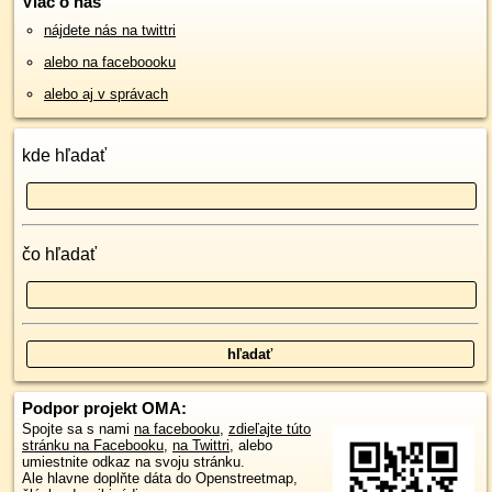
Viac o nás
nájdete nás na twittri
alebo na faceboooku
alebo aj v správach
kde hľadať
čo hľadať
Podpor projekt OMA:
Spojte sa s nami
na facebooku
,
zdieľajte túto
stránku na Facebooku
,
na Twittri
, alebo
umiestnite odkaz na svoju stránku.
Ale hlavne doplňte dáta do Openstreetmap,