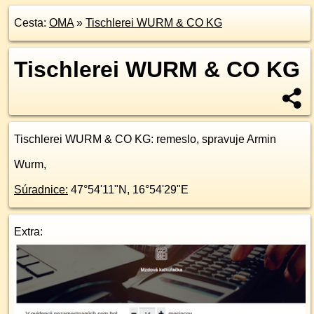
Cesta:
OMA
»
Tischlerei WURM & CO KG
Tischlerei WURM & CO KG
Tischlerei WURM & CO KG
: remeslo, spravuje Armin
Wurm,
Súradnice:
47°54'11"N
,
16°54'29"E
Extra: