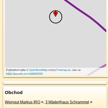
Podkladové dáta ©
OpenStreetMap
vrstva
Freemap.sk
, viac na
100 m
https://poi.oma.sk/n4268553551
Obchod
Weingut Markus IRO
¤
,
3 Mäderlhaus Schrammel
¤