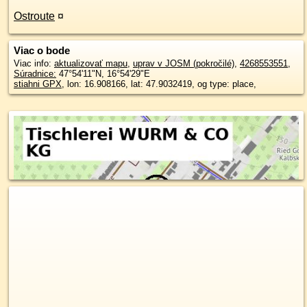
Ostroute
¤
Viac o bode
Viac info:
aktualizovať mapu
,
uprav v JOSM (pokročilé)
,
4268553551
,
Súradnice:
47°54'11"N
,
16°54'29"E
stiahni GPX
, lon: 16.908166, lat: 47.9032419, og type: place,