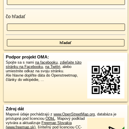
čo hľadať
Podpor projekt OMA:
Spojte sa s nami
na facebooku
,
zdieľajte túto
stránku na Facebooku
,
na Twittri
, alebo
umiestnite odkaz na svoju stránku.
Ale hlavne doplňte dáta do Openstreetmap,
články do wikipédie, ...
Zdroj dát
Mapové údaje pochádzajú z
www.OpenStreetMap.org
, databáza je
prístupná pod licenciou
ODbL
.
Mapový podklad
vytvára a aktualizuje
Freemap Slovakia
(www.freemap.sk)
, šíriteľný pod licenciou CC-