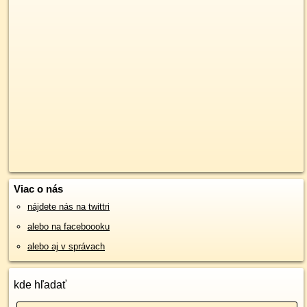
Viac o nás
nájdete nás na twittri
alebo na faceboooku
alebo aj v správach
kde hľadať