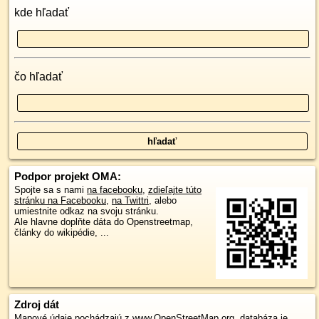
kde hľadať
čo hľadať
Podpor projekt OMA:
Spojte sa s nami
na facebooku
,
zdieľajte túto
stránku na Facebooku
,
na Twittri
, alebo
umiestnite odkaz na svoju stránku.
Ale hlavne doplňte dáta do Openstreetmap,
články do wikipédie, ...
Zdroj dát
Mapové údaje pochádzajú z
www.OpenStreetMap.org
, databáza je