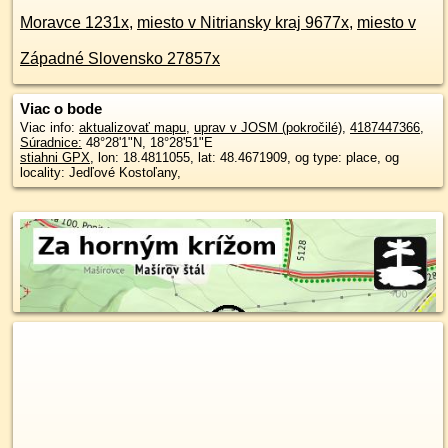
Moravce 1231x
,
miesto v Nitriansky kraj 9677x
,
miesto v
Západné Slovensko 27857x
Viac o bode
Viac info:
aktualizovať mapu
,
uprav v JOSM (pokročilé)
,
4187447366
,
Súradnice:
48°28'1"N
,
18°28'51"E
stiahni GPX
, lon: 18.4811055, lat: 48.4671909, og type: place, og
locality: Jedľové Kostoľany,