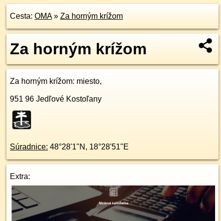
Cesta:
OMA
»
Za horným krížom
Za horným krížom
Za horným krížom
: miesto,
951 96
Jedľové Kostoľany
Súradnice:
48°28'1"N
,
18°28'51"E
Extra: