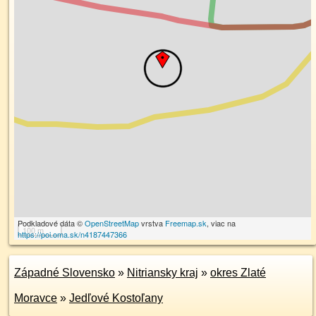
Podkladové dáta ©
OpenStreetMap
vrstva
Freemap.sk
, viac na
100 m
https://poi.oma.sk/n4187447366
Západné Slovensko
»
Nitriansky kraj
»
okres Zlaté
Moravce
»
Jedľové Kostoľany