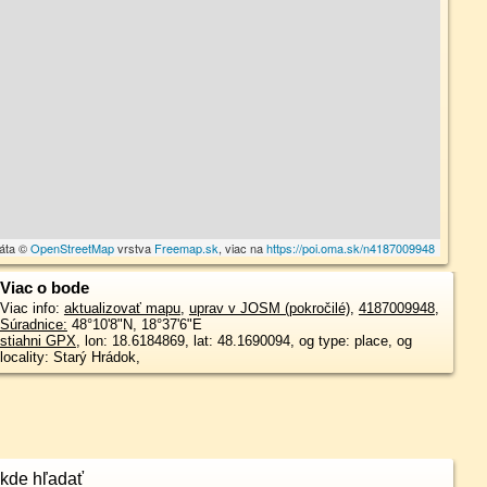
dáta ©
OpenStreetMap
vrstva
Freemap.sk
, viac na
https://poi.oma.sk/n4187009948
Viac o bode
Viac info:
aktualizovať mapu
,
uprav v JOSM (pokročilé)
,
4187009948
,
Súradnice:
48°10'8"N
,
18°37'6"E
stiahni GPX
, lon: 18.6184869, lat: 48.1690094, og type: place, og
locality: Starý Hrádok,
kde hľadať