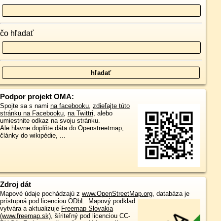
čo hľadať
Podpor projekt OMA:
Spojte sa s nami
na facebooku
,
zdieľajte túto
stránku na Facebooku
,
na Twittri
, alebo
umiestnite odkaz na svoju stránku.
Ale hlavne doplňte dáta do Openstreetmap,
články do wikipédie, ...
Zdroj dát
Mapové údaje pochádzajú z
www.OpenStreetMap.org
, databáza je
prístupná pod licenciou
ODbL
.
Mapový podklad
vytvára a aktualizuje
Freemap Slovakia
(www.freemap.sk)
, šíriteľný pod licenciou CC-