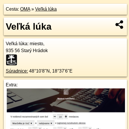
Cesta:
OMA
»
Veľká lúka
Veľká lúka
Veľká lúka
: miesto,
935 56
Starý Hrádok
Súradnice:
48°10'8"N
,
18°37'6"E
Extra: