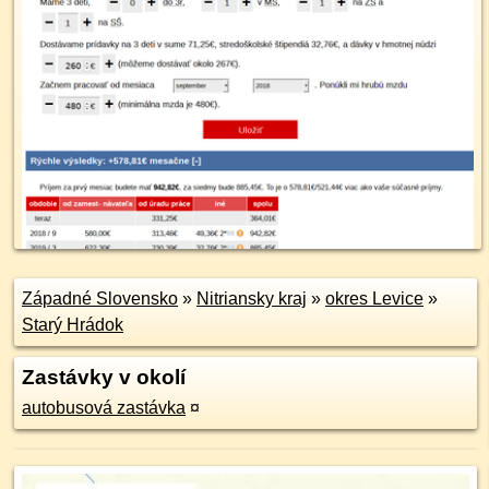
Západné Slovensko
»
Nitriansky kraj
»
okres Levice
»
Starý Hrádok
Zastávky v okolí
autobusová zastávka
¤