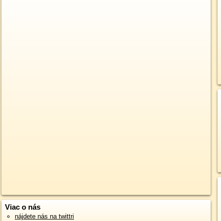
Viac o nás
nájdete nás na twittri