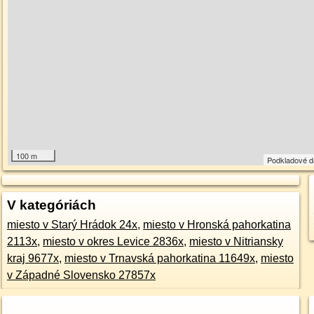
100 m
Podkladové 
V kategóriách
miesto v Starý Hrádok 24x
,
miesto v Hronská pahorkatina
2113x
,
miesto v okres Levice 2836x
,
miesto v Nitriansky
kraj 9677x
,
miesto v Trnavská pahorkatina 11649x
,
miesto
v Západné Slovensko 27857x