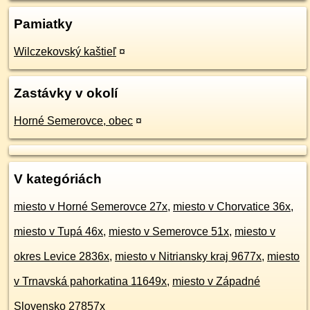
Pamiatky
Wilczekovský kaštieľ
¤
Zastávky v okolí
Horné Semerovce, obec
¤
V kategóriách
miesto v Horné Semerovce 27x
,
miesto v Chorvatice 36x
,
miesto v Tupá 46x
,
miesto v Semerovce 51x
,
miesto v
okres Levice 2836x
,
miesto v Nitriansky kraj 9677x
,
miesto
v Trnavská pahorkatina 11649x
,
miesto v Západné
Slovensko 27857x