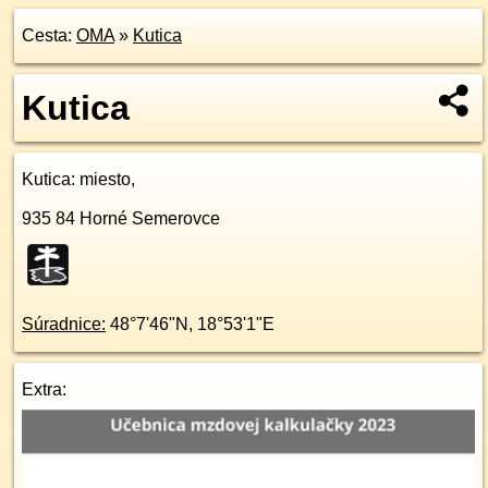
Cesta:
OMA
»
Kutica
Kutica
Kutica
: miesto,
935 84
Horné Semerovce
Súradnice:
48°7'46"N
,
18°53'1"E
Extra: