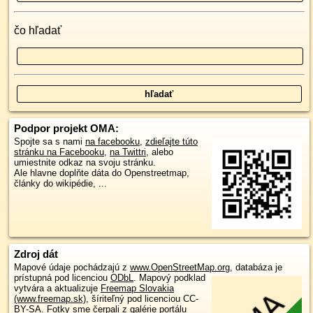
čo hľadať
Podpor projekt OMA:
Spojte sa s nami
na facebooku
,
zdieľajte túto
stránku na Facebooku
,
na Twittri
, alebo
umiestnite odkaz na svoju stránku.
Ale hlavne doplňte dáta do Openstreetmap,
články do wikipédie, ...
Zdroj dát
Mapové údaje pochádzajú z
www.OpenStreetMap.org
, databáza je
prístupná pod licenciou
ODbL
.
Mapový podklad
vytvára a aktualizuje
Freemap Slovakia
(www.freemap.sk)
, šíriteľný pod licenciou CC-
BY-SA. Fotky sme čerpali z galérie portálu