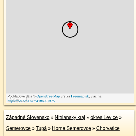
Podkladové dáta ©
OpenStreetMap
vrstva
Freemap.sk
, viac na
100 m
https://poi.oma.sk/n4186997375
Západné Slovensko
»
Nitriansky kraj
»
okres Levice
»
Semerovce
»
Tupá
»
Horné Semerovce
»
Chorvatice