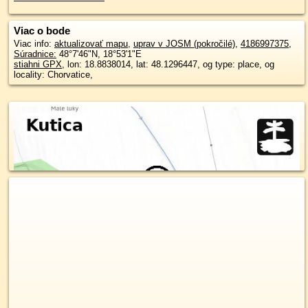
Viac o bode
Viac info:
aktualizovať mapu
,
uprav v JOSM (pokročilé)
,
4186997375
,
Súradnice:
48°7'46"N
,
18°53'1"E
stiahni GPX
, lon: 18.8838014, lat: 48.1296447, og type: place, og
locality: Chorvatice,