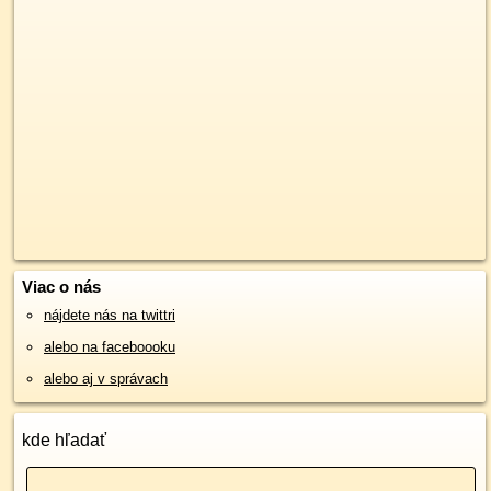
Viac o nás
nájdete nás na twittri
alebo na faceboooku
alebo aj v správach
kde hľadať