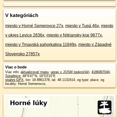
V kategóriách
miesto v Horné Semerovce 27x
,
miesto v Tupá 46x
,
miesto
v okres Levice 2836x
,
miesto v Nitriansky kraj 9677x
,
miesto v Trnavská pahorkatina 11649x
,
miesto v Západné
Slovensko 27857x
Viac o bode
Viac info:
aktualizovať mapu
,
uprav v JOSM (pokročilé)
,
4186997044
,
Súradnice:
48°6'47"N
,
18°53'10"E
stiahni GPX
, lon: 18.8861378, lat: 48.1132414, og type: place, og
locality: Horné Semerovce,