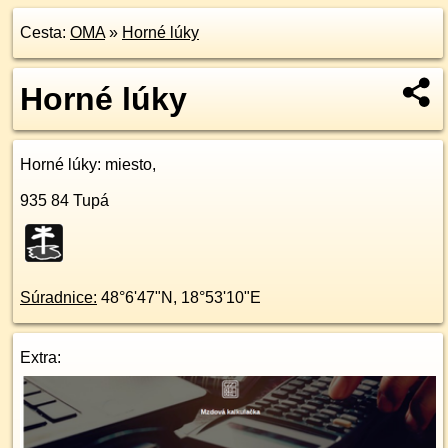
Cesta:
OMA
»
Horné lúky
Horné lúky
Horné lúky
: miesto,
935 84
Tupá
Súradnice:
48°6'47"N
,
18°53'10"E
Extra: