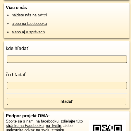
Viac o nás
nájdete nás na twittri
alebo na faceboooku
alebo aj v správach
kde hľadať
čo hľadať
Podpor projekt OMA:
Spojte sa s nami
na facebooku
,
zdieľajte túto
stránku na Facebooku
,
na Twittri
, alebo
umiestnite odkaz na svoju stránku.