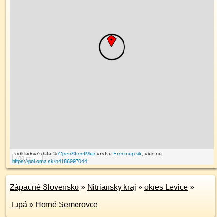
Podkladové dáta ©
OpenStreetMap
vrstva
Freemap.sk
, viac na
100 m
https://poi.oma.sk/n4186997044
Západné Slovensko
»
Nitriansky kraj
»
okres Levice
»
Tupá
»
Horné Semerovce