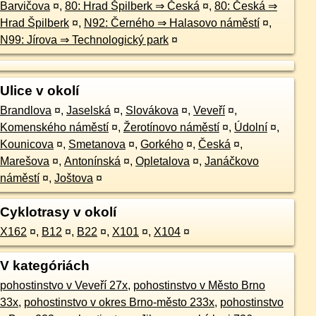
Barvičova
¤
,
80: Hrad Špilberk ⇒ Česká
¤
,
80: Česká ⇒
Hrad Špilberk
¤
,
N92: Černého ⇒ Halasovo náměstí
¤
,
N99: Jírova ⇒ Technologický park
¤
Ulice v okolí
Brandlova
¤
,
Jaselská
¤
,
Slovákova
¤
,
Veveří
¤
,
Komenského náměstí
¤
,
Žerotínovo náměstí
¤
,
Údolní
¤
,
Kounicova
¤
,
Smetanova
¤
,
Gorkého
¤
,
Česká
¤
,
Marešova
¤
,
Antonínská
¤
,
Opletalova
¤
,
Janáčkovo
náměstí
¤
,
Joštova
¤
Cyklotrasy v okolí
X162
¤
,
B12
¤
,
B22
¤
,
X101
¤
,
X104
¤
V kategóriách
pohostinstvo v Veveří 27x
,
pohostinstvo v Město Brno
33x
,
pohostinstvo v okres Brno-město 233x
,
pohostinstvo