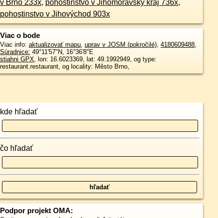
v Brno 233x
,
pohostinstvo v Jihomoravský kraj 736x
,
pohostinstvo v Jihovýchod 903x
Viac o bode
Viac info:
aktualizovať mapu
,
uprav v JOSM (pokročilé)
,
4180609488
,
Súradnice:
49°11'57"N
,
16°36'8"E
stiahni GPX
, lon: 16.6023369, lat: 49.1992949, og type:
restaurant.restaurant, og locality: Město Brno,
kde hľadať
čo hľadať
Podpor projekt OMA: