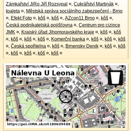
Zámkařství JiRo Jiří Rozsypal
¤
,
Cukrářství Martinák
¤
,
toaleta
¤
,
Městská správa sociálního zabezpečení - Brno
¤
,
Efekt Foto
¤
,
kôš
¤
,
kôš
¤
,
AZcon11 Brno
¤
,
kôš
¤
,
Česká podnikatelská pojišťovna
¤
,
Centrum pro cizince
JMK
¤
,
Krajský úřad Jihomoravského kraje
¤
,
kôš
¤
,
kôš
¤
,
kôš
¤
,
kôš
¤
,
kôš
¤
,
Komerční banka
¤
,
kôš
¤
,
kôš
¤
,
kôš
¤
,
Česká spořitelna
¤
,
kôš
¤
,
Brnensky Denik
¤
,
kôš
¤
,
kôš
¤
,
kôš
¤
,
kôš
¤
,
kôš
¤
,
kôš
¤