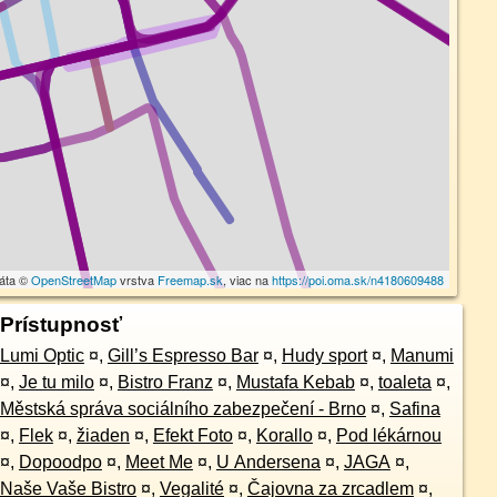
dáta ©
OpenStreetMap
vrstva
Freemap.sk
, viac na
https://poi.oma.sk/n4180609488
Prístupnosť
Lumi Optic
¤
,
Gill’s Espresso Bar
¤
,
Hudy sport
¤
,
Manumi
¤
,
Je tu milo
¤
,
Bistro Franz
¤
,
Mustafa Kebab
¤
,
toaleta
¤
,
Městská správa sociálního zabezpečení - Brno
¤
,
Safina
¤
,
Flek
¤
,
žiaden
¤
,
Efekt Foto
¤
,
Korallo
¤
,
Pod lékárnou
¤
,
Dopoodpo
¤
,
Meet Me
¤
,
U Andersena
¤
,
JAGA
¤
,
Naše Vaše Bistro
¤
,
Vegalité
¤
,
Čajovna za zrcadlem
¤
,