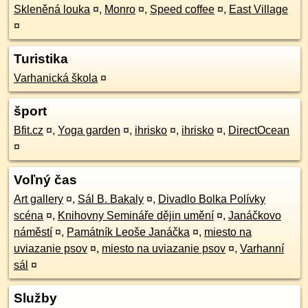
Skleněná louka
¤
,
Monro
¤
,
Speed coffee
¤
,
East Village
¤
Turistika
Varhanická škola
¤
šport
Bfit.cz
¤
,
Yoga garden
¤
,
ihrisko
¤
,
ihrisko
¤
,
DirectOcean
¤
Voľný čas
Art gallery
¤
,
Sál B. Bakaly
¤
,
Divadlo Bolka Polívky
scéna
¤
,
Knihovny Semináře dějin umění
¤
,
Janáčkovo
náměstí
¤
,
Památník Leoše Janáčka
¤
,
miesto na
uviazanie psov
¤
,
miesto na uviazanie psov
¤
,
Varhanní
sál
¤
Služby