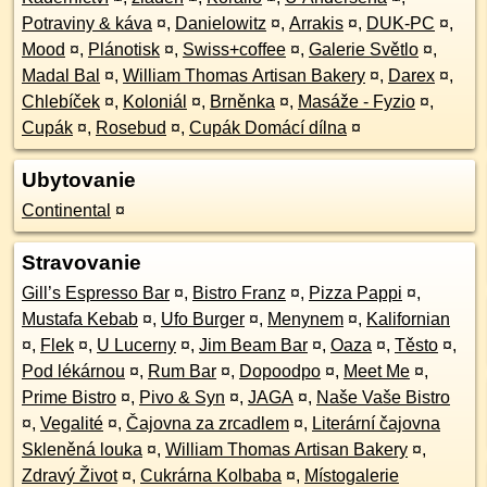
Potraviny & káva
¤
,
Danielowitz
¤
,
Arrakis
¤
,
DUK-PC
¤
,
Mood
¤
,
Plánotisk
¤
,
Swiss+coffee
¤
,
Galerie Světlo
¤
,
Madal Bal
¤
,
William Thomas Artisan Bakery
¤
,
Darex
¤
,
Chlebíček
¤
,
Koloniál
¤
,
Brněnka
¤
,
Masáže - Fyzio
¤
,
Cupák
¤
,
Rosebud
¤
,
Cupák Domácí dílna
¤
Ubytovanie
Continental
¤
Stravovanie
Gill’s Espresso Bar
¤
,
Bistro Franz
¤
,
Pizza Pappi
¤
,
Mustafa Kebab
¤
,
Ufo Burger
¤
,
Menynem
¤
,
Kalifornian
¤
,
Flek
¤
,
U Lucerny
¤
,
Jim Beam Bar
¤
,
Oaza
¤
,
Těsto
¤
,
Pod lékárnou
¤
,
Rum Bar
¤
,
Dopoodpo
¤
,
Meet Me
¤
,
Prime Bistro
¤
,
Pivo & Syn
¤
,
JAGA
¤
,
Naše Vaše Bistro
¤
,
Vegalité
¤
,
Čajovna za zrcadlem
¤
,
Literární čajovna
Skleněná louka
¤
,
William Thomas Artisan Bakery
¤
,
Zdravý Život
¤
,
Cukrárna Kolbaba
¤
,
Místogalerie