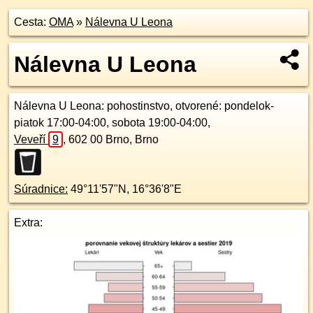
Cesta:
OMA
»
Nálevna U Leona
Nálevna U Leona
Nálevna U Leona
: pohostinstvo, otvorené: pondelok-
piatok 17:00-04:00, sobota 19:00-04:00,
Veveří
9
,
602 00
Brno, Brno
Súradnice:
49°11'57"N
,
16°36'8"E
Extra: