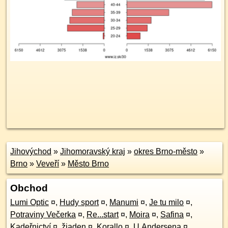
Jihovýchod
»
Jihomoravský kraj
»
okres Brno-město
»
Brno
»
Veveří
»
Město Brno
Obchod
Lumi Optic
¤
,
Hudy sport
¤
,
Manumi
¤
,
Je tu milo
¤
,
Potraviny Večerka
¤
,
Re...start
¤
,
Moira
¤
,
Safina
¤
,
Kadeřnictví
¤
,
žiaden
¤
,
Korallo
¤
,
U Andersena
¤
,