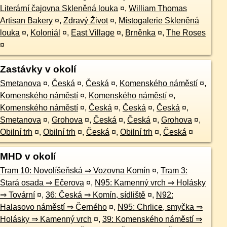
Literární čajovna Skleněná louka
¤
,
William Thomas
Artisan Bakery
¤
,
Zdravý Život
¤
,
Místogalerie Skleněná
louka
¤
,
Koloniál
¤
,
East Village
¤
,
Brněnka
¤
,
The Roses
¤
Zastávky v okolí
Smetanova
¤
,
Česká
¤
,
Česká
¤
,
Komenského náměstí
¤
,
Komenského náměstí
¤
,
Komenského náměstí
¤
,
Komenského náměstí
¤
,
Česká
¤
,
Česká
¤
,
Česká
¤
,
Smetanova
¤
,
Grohova
¤
,
Česká
¤
,
Česká
¤
,
Grohova
¤
,
Obilní trh
¤
,
Obilní trh
¤
,
Česká
¤
,
Obilní trh
¤
,
Česká
¤
MHD v okolí
Tram 10: Novolíšeňská ⇒ Vozovna Komín
¤
,
Tram 3:
Stará osada ⇒ Ečerova
¤
,
N95: Kamenný vrch ⇒ Holásky
⇒ Tovární
¤
,
36: Česká ⇒ Komín, sídliště
¤
,
N92:
Halasovo náměstí ⇒ Černého
¤
,
N95: Chrlice, smyčka ⇒
Holásky ⇒ Kamenný vrch
¤
,
39: Komenského náměstí ⇒