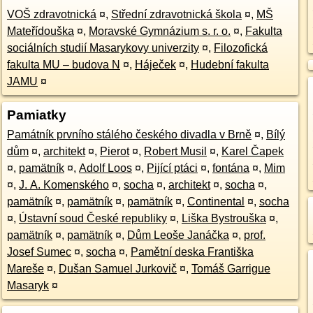
VOŠ zdravotnická
¤
,
Střední zdravotnická škola
¤
,
MŠ
Mateřídouška
¤
,
Moravské Gymnázium s. r. o.
¤
,
Fakulta
sociálních studií Masarykovy univerzity
¤
,
Filozofická
fakulta MU – budova N
¤
,
Háječek
¤
,
Hudební fakulta
JAMU
¤
Pamiatky
Památník prvního stálého českého divadla v Brně
¤
,
Bílý
dům
¤
,
architekt
¤
,
Pierot
¤
,
Robert Musil
¤
,
Karel Čapek
¤
,
pamätník
¤
,
Adolf Loos
¤
,
Pijící ptáci
¤
,
fontána
¤
,
Mim
¤
,
J. A. Komenského
¤
,
socha
¤
,
architekt
¤
,
socha
¤
,
pamätník
¤
,
pamätník
¤
,
pamätník
¤
,
Continental
¤
,
socha
¤
,
Ústavní soud České republiky
¤
,
Liška Bystrouška
¤
,
pamätník
¤
,
pamätník
¤
,
Dům Leoše Janáčka
¤
,
prof.
Josef Sumec
¤
,
socha
¤
,
Pamětní deska Františka
Mareše
¤
,
Dušan Samuel Jurkovič
¤
,
Tomáš Garrigue
Masaryk
¤