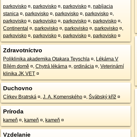
parkovisko
¤
,
parkovisko
¤
,
parkovisko
¤
,
nabíjacia
stanica
¤
,
parkovisko
¤
,
parkovisko
¤
,
parkovisko
¤
,
parkovisko
¤
,
parkovisko
¤
,
parkovisko
¤
,
parkovisko
¤
,
Continental
¤
,
parkovisko
¤
,
parkovisko
¤
,
parkovisko
¤
,
parkovisko
¤
,
parkovisko
¤
,
parkovisko
¤
,
parkovisko
¤
Zdravotníctvo
Poliklinika akademika Otakara Teyschla
¤
,
Lékárna V
Bílém domě
¤
,
Chytrá lékárna
¤
,
ordinácia
¤
,
Veterinární
klinika JK VET
¤
Duchovno
Církev Bratrská
¤
,
J. A. Komenského
¤
,
Švábský kříž
¤
Príroda
kameň
¤
,
kameň
¤
,
kameň
¤
Vzdelanie