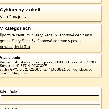
Cyklotrasy v okolí
Velo Dunajec
¤
V kategóriách
športové centrum v Stary Sącz 3x
,
športové centrum v
gmina Stary Sącz 5x
,
športové centrum v powiat
nowosądecki 31x
Viac o bode
Viac info:
aktualizovať mapu
,
uprav v JOSM (pokročilé)
,
4135147888
,
Súradnice:
49°34'7"N
,
20°37'30"E
stiahni GPX
, lon: 20.6250679, lat: 49.5688522, og type: place, og
locality: Stary Sącz,
kde hľadať