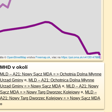
dáta ©
OpenStreetMap
vrstva
Freemap.sk
, viac na
https://poi.oma.sk/n4135147888
MHD v okolí
MLD – A21: Nowy Sącz MDA = > Ochotnia Dolna Młynne
Urząd Gminy
¤
,
MLD – A21: Ochotnica Dolna Młynne
Urząd Gminy = > Nowy Sącz MDA
¤
,
MLD – A21: Nowy
Sącz MDA = > Nowy Targ Dworzec Kolejowy
¤
,
MLD –
A21: Nowy Targ Dworzec Kolejowy = > Nowy Sącz MDA
¤