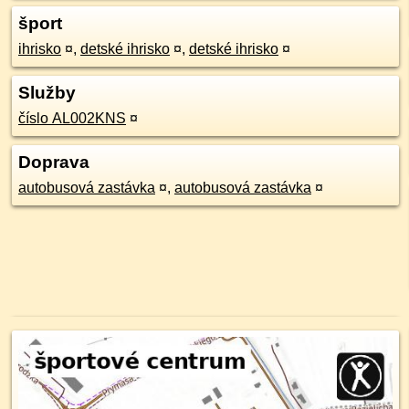
šport
ihrisko
¤
,
detské ihrisko
¤
,
detské ihrisko
¤
Služby
číslo AL002KNS
¤
Doprava
autobusová zastávka
¤
,
autobusová zastávka
¤