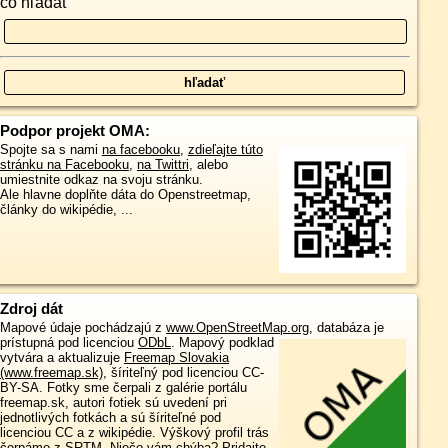
čo hľadať
Podpor projekt OMA:
Spojte sa s nami
na facebooku
,
zdieľajte túto
stránku na Facebooku
,
na Twittri
, alebo
umiestnite odkaz na svoju stránku.
Ale hlavne doplňte dáta do Openstreetmap,
články do wikipédie, ...
Zdroj dát
Mapové údaje pochádzajú z
www.OpenStreetMap.org
, databáza je
prístupná pod licenciou
ODbL
.
Mapový podklad
vytvára a aktualizuje
Freemap Slovakia
(www.freemap.sk)
, šíriteľný pod licenciou CC-
BY-SA. Fotky sme čerpali z galérie portálu
freemap.sk, autori fotiek sú uvedení pri
jednotlivých fotkách a sú šíriteľné pod
licenciou CC a z wikipédie. Výškový profil trás
čerpáme z
SRTM
. Niečo vám chýba?
Pridajte