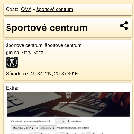
Cesta:
OMA
»
športové centrum
športové centrum
športové centrum
: športové centrum,
gmina Stary Sącz
Súradnice:
49°34'7"N
,
20°37'30"E
Extra: