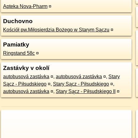
Apteka Nova-Pharm
¤
Duchovno
Kościół pw.Miłosierdzia Bożego w Starym Sączu
¤
Pamiatky
Ringstand 58c
¤
Zastávky v okolí
autobusová zastávka
¤
,
autobusová zastávka
¤
,
Stary
Sącz - Piłsudskiego
¤
,
Stary Sącz - Piłsudskiego
¤
,
autobusová zastávka
¤
,
Stary Sącz - Piłsudskiego II
¤