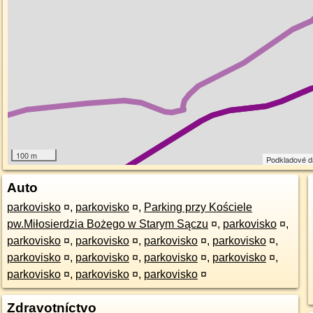
100 m
Podkladové 
Auto
parkovisko
¤
,
parkovisko
¤
,
Parking przy Kościele
pw.Miłosierdzia Bożego w Starym Sączu
¤
,
parkovisko
¤
,
parkovisko
¤
,
parkovisko
¤
,
parkovisko
¤
,
parkovisko
¤
,
parkovisko
¤
,
parkovisko
¤
,
parkovisko
¤
,
parkovisko
¤
,
parkovisko
¤
,
parkovisko
¤
,
parkovisko
¤
Zdravotníctvo