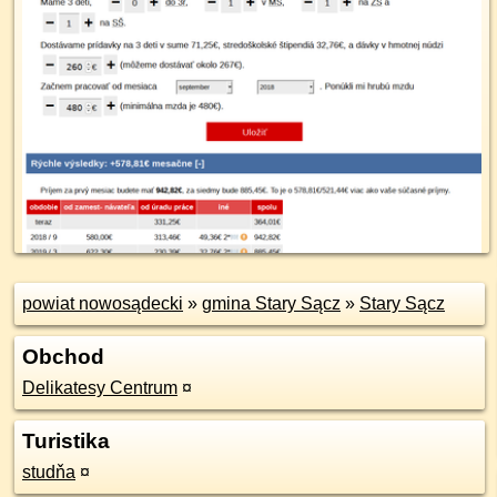
powiat nowosądecki
»
gmina Stary Sącz
»
Stary Sącz
Obchod
Delikatesy Centrum
¤
Turistika
studňa
¤