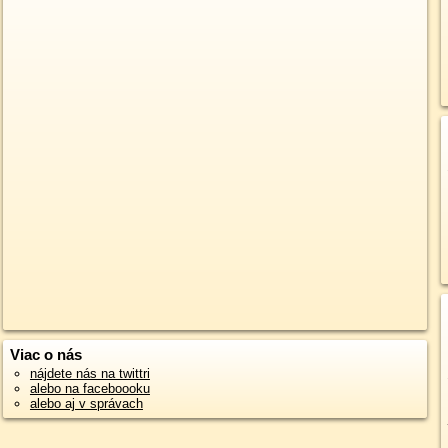
Viac o nás
nájdete nás na twittri
alebo na faceboooku
alebo aj v správach