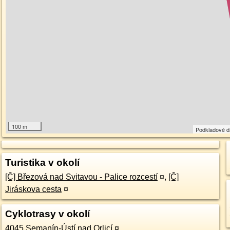
100 m
Podkladové 
Turistika v okolí
[Č] Březová nad Svitavou - Palice rozcestí
¤
,
[Č]
Jiráskova cesta
¤
Cyklotrasy v okolí
4045 Semanín-Ústí nad Orlicí
¤