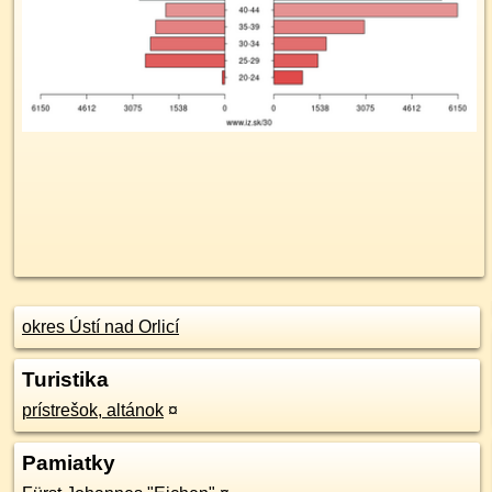
okres Ústí nad Orlicí
Turistika
prístrešok, altánok
¤
Pamiatky