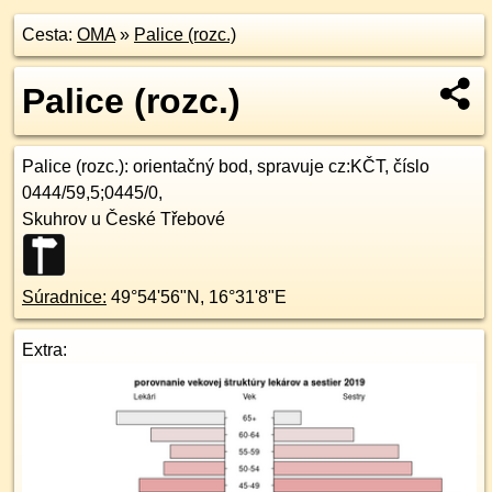
Cesta:
OMA
»
Palice (rozc.)
Palice (rozc.)
Palice (rozc.)
: orientačný bod, spravuje cz:KČT, číslo
0444/59,5;0445/0,
Skuhrov u České Třebové
Súradnice:
49°54'56"N
,
16°31'8"E
Extra: