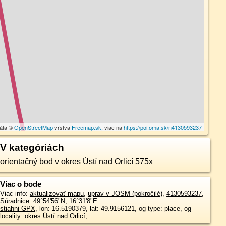
dáta ©
OpenStreetMap
vrstva
Freemap.sk
, viac na
https://poi.oma.sk/n4130593237
V kategóriách
orientačný bod v okres Ústí nad Orlicí 575x
Viac o bode
Viac info:
aktualizovať mapu
,
uprav v JOSM (pokročilé)
,
4130593237
,
Súradnice:
49°54'56"N
,
16°31'8"E
stiahni GPX
, lon: 16.5190379, lat: 49.9156121, og type: place, og
locality: okres Ústí nad Orlicí,