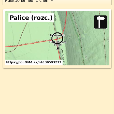
Fürst Johannes "Eichen"
¤