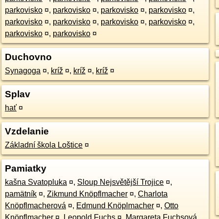
parkovisko
¤
,
parkovisko
¤
,
parkovisko
¤
,
parkovisko
¤
,
parkovisko
¤
,
parkovisko
¤
,
parkovisko
¤
,
parkovisko
¤
,
parkovisko
¤
,
parkovisko
¤
Duchovno
Synagoga
¤
,
kríž
¤
,
kríž
¤
,
kríž
¤
Splav
hať
¤
Vzdelanie
Základní škola Loštice
¤
Pamiatky
kašna Svatopluka
¤
,
Sloup Nejsvětější Trojice
¤
,
pamätník
¤
,
Zikmund Knӧpflmacher
¤
,
Charlota
Knӧpflmacherová
¤
,
Edmund Knӧplmacher
¤
,
Otto
Knӧpflmacher
¤
,
Leopold Fuchs
¤
,
Margareta Fuchsová