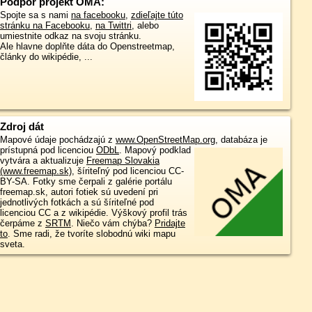
Podpor projekt OMA:
Spojte sa s nami
na facebooku
,
zdieľajte túto
stránku na Facebooku
,
na Twittri
, alebo
umiestnite odkaz na svoju stránku.
Ale hlavne doplňte dáta do Openstreetmap,
články do wikipédie, ...
Zdroj dát
Mapové údaje pochádzajú z
www.OpenStreetMap.org
, databáza je
prístupná pod licenciou
ODbL
.
Mapový podklad
vytvára a aktualizuje
Freemap Slovakia
(www.freemap.sk)
, šíriteľný pod licenciou CC-
BY-SA. Fotky sme čerpali z galérie portálu
freemap.sk, autori fotiek sú uvedení pri
jednotlivých fotkách a sú šíriteľné pod
licenciou CC a z wikipédie. Výškový profil trás
čerpáme z
SRTM
. Niečo vám chýba?
Pridajte
to
. Sme radi, že tvoríte slobodnú wiki mapu
sveta.