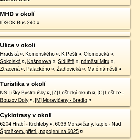
MHD v okolí
IDSOK Bus 240
¤
Ulice v okolí
Hradská
¤
,
Komenského
¤
,
K Pešti
¤
,
Olomoucká
¤
,
Sokolská
¤
,
Kašparova
¤
,
Sídliště
¤
,
náměstí Míru
¤
,
Ztracená
¤
,
Palackého
¤
,
Žadlovická
¤
,
Malé náměstí
¤
Turistika v okolí
NS Lišky Bystroušky
¤
,
[Ž] Loštický okruh
¤
,
[Č] Loštice -
Bouzov Doly
¤
,
[M] Moravičany - Bradlo
¤
Cyklotrasy v okolí
6204 Hrabí - Krchleby
¤
,
6036 Moravičany, kaple - Nad
Špraňkem, přístř., napojení na 6025
¤