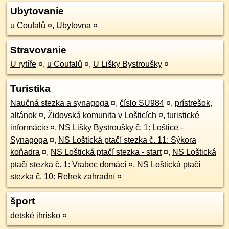
Ubytovanie
u Coufalů
¤
,
Ubytovna
¤
Stravovanie
U rytíře
¤
,
u Coufalů
¤
,
U Lišky Bystroušky
¤
Turistika
Naučná stezka a synagoga
¤
,
číslo SU984
¤
,
prístrešok,
altánok
¤
,
Židovská komunita v Lošticích
¤
,
turistické
informácie
¤
,
NS Lišky Bystroušky č. 1: Loštice -
Synagoga
¤
,
NS Loštická ptačí stezka č. 11: Sýkora
koňadra
¤
,
NS Loštická ptačí stezka - start
¤
,
NS Loštická
ptačí stezka č. 1: Vrabec domácí
¤
,
NS Loštická ptačí
stezka č. 10: Rehek zahradní
¤
šport
detské ihrisko
¤