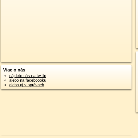
Viac o nás
nájdete nás na twittri
alebo na faceboooku
alebo aj v správach