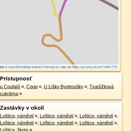
dáta ©
OpenStreetMap
vrstva
Freemap.sk
, viac na
https://poi.oma.sk/n4114641773
Prístupnosť
u Coufalů
¤
,
Coop
¤
,
U Lišky Bystroušky
¤
,
Tvarůžková
cukrárna
¤
Zastávky v okolí
Loštice, náměstí
¤
,
Loštice, náměstí
¤
,
Loštice, náměstí
¤
,
Loštice, náměstí
¤
,
Loštice, náměstí
¤
,
Loštice, náměstí
¤
,
Loštice, škola
¤