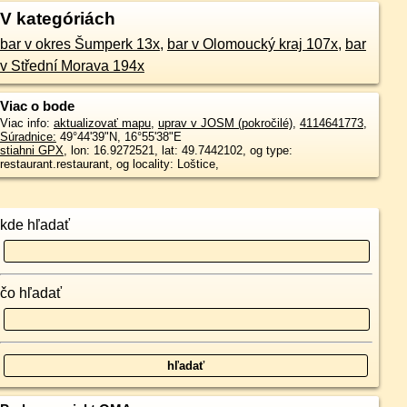
V kategóriách
bar v okres Šumperk 13x
,
bar v Olomoucký kraj 107x
,
bar
v Střední Morava 194x
Viac o bode
Viac info:
aktualizovať mapu
,
uprav v JOSM (pokročilé)
,
4114641773
,
Súradnice:
49°44'39"N
,
16°55'38"E
stiahni GPX
, lon: 16.9272521, lat: 49.7442102, og type:
restaurant.restaurant, og locality: Loštice,
kde hľadať
čo hľadať