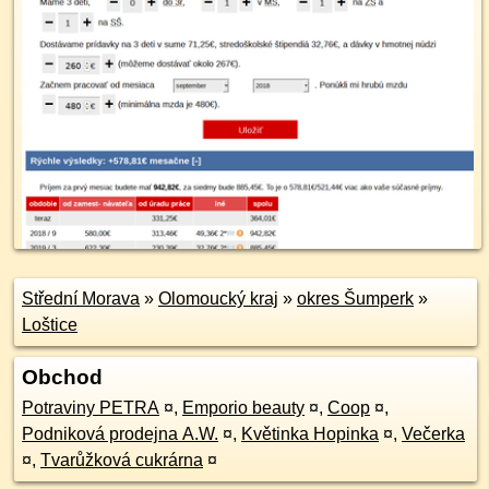
Střední Morava
»
Olomoucký kraj
»
okres Šumperk
»
Loštice
Obchod
Potraviny PETRA
¤
,
Emporio beauty
¤
,
Coop
¤
,
Podniková prodejna A.W.
¤
,
Květinka Hopinka
¤
,
Večerka
¤
,
Tvarůžková cukrárna
¤