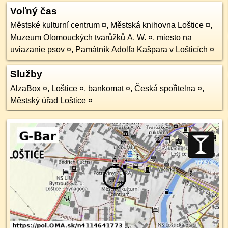
Voľný čas
Městské kulturní centrum
¤
,
Městská knihovna Loštice
¤
,
Muzeum Olomouckých tvarůžků A. W.
¤
,
miesto na
uviazanie psov
¤
,
Památník Adolfa Kašpara v Lošticích
¤
Služby
AlzaBox
¤
,
Loštice
¤
,
bankomat
¤
,
Česká spořitelna
¤
,
Městský úřad Loštice
¤