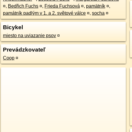
¤
,
Bedřich Fuchs
¤
,
Frieda Fuchsová
¤
,
pamätník
¤
,
památník padlým v 1. a 2. světové válce
¤
,
socha
¤
Bicykel
miesto na uviazanie psov
¤
Prevádzkovateľ
Coop
¤