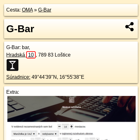
Cesta:
OMA
»
G-Bar
G-Bar
G-Bar
: bar,
Hradská
10
,
789 83
Loštice
Súradnice:
49°44'39"N
,
16°55'38"E
Extra: