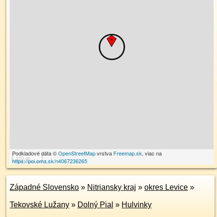
Podkladové dáta ©
OpenStreetMap
vrstva
Freemap.sk
, viac na
100 m
https://poi.oma.sk/n4067236265
Západné Slovensko
»
Nitriansky kraj
»
okres Levice
»
Tekovské Lužany
»
Dolný Pial
»
Hulvinky