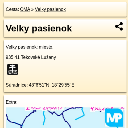
Cesta:
OMA
»
Velky pasienok
Velky pasienok
Velky pasienok
: miesto,
935 41
Tekovské Lužany
Súradnice:
48°6'51"N
,
18°29'55"E
Extra: