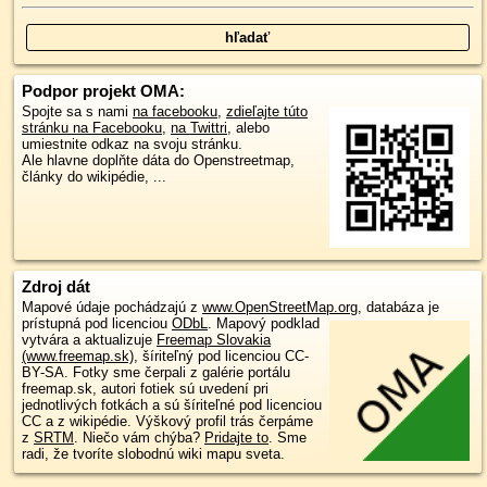
Podpor projekt OMA:
Spojte sa s nami
na facebooku
,
zdieľajte túto
stránku na Facebooku
,
na Twittri
, alebo
umiestnite odkaz na svoju stránku.
Ale hlavne doplňte dáta do Openstreetmap,
články do wikipédie, ...
Zdroj dát
Mapové údaje pochádzajú z
www.OpenStreetMap.org
, databáza je
prístupná pod licenciou
ODbL
.
Mapový podklad
vytvára a aktualizuje
Freemap Slovakia
(www.freemap.sk)
, šíriteľný pod licenciou CC-
BY-SA. Fotky sme čerpali z galérie portálu
freemap.sk, autori fotiek sú uvedení pri
jednotlivých fotkách a sú šíriteľné pod licenciou
CC a z wikipédie. Výškový profil trás čerpáme
z
SRTM
. Niečo vám chýba?
Pridajte to
. Sme
radi, že tvoríte slobodnú wiki mapu sveta.