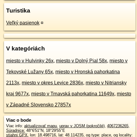
Turistika
Veľký pasienok
¤
V kategóriách
miesto v Hulvinky 26x
,
miesto v Dolný Pial 58x
,
miesto v
Tekovské Lužany 65x
,
miesto v Hronská pahorkatina
2113x
,
miesto v okres Levice 2836x
,
miesto v Nitriansky
kraj 9677x
,
miesto v Trnavská pahorkatina 11649x
,
miesto
v Západné Slovensko 27857x
Viac o bode
Viac info:
aktualizovať mapu
,
uprav v JOSM (pokročilé)
,
4067236265
,
Súradnice:
48°6'51"N
,
18°29'55"E
stiahni GPX
, lon: 18.498716, lat: 48.114235, og type: place, og locality: