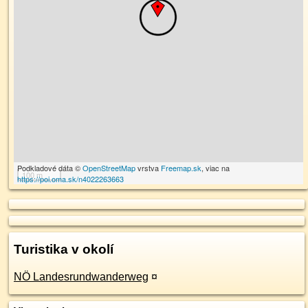
Podkladové dáta ©
OpenStreetMap
vrstva
Freemap.sk
, viac na
100 m
https://poi.oma.sk/n4022263663
Turistika v okolí
NÖ Landesrundwanderweg
¤