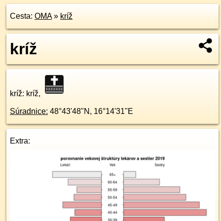
Cesta:
OMA
»
kríž
kríž
kríž
: kríž,
Súradnice:
48°43'48"N
,
16°14'31"E
Extra: