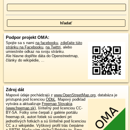
Podpor projekt OMA:
Spojte sa s nami
na facebooku
,
zdieľajte túto
stránku na Facebooku
,
na Twittri
, alebo
umiestnite odkaz na svoju stránku.
Ale hlavne doplňte dáta do Openstreetmap,
články do wikipédie, ...
Zdroj dát
Mapové údaje pochádzajú z
www.OpenStreetMap.org
, databáza je
prístupná pod licenciou
ODbL
.
Mapový podklad
vytvára a aktualizuje
Freemap Slovakia
(www.freemap.sk)
, šíriteľný pod licenciou CC-
BY-SA. Fotky sme čerpali z galérie portálu
freemap.sk, autori fotiek sú uvedení pri
jednotlivých fotkách a sú šíriteľné pod licenciou
CC a z wikipédie. Výškový profil trás čerpáme
z
SRTM
. Niečo vám chýba?
Pridajte to
. Sme