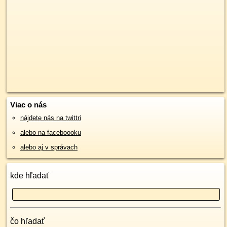
Viac o nás
nájdete nás na twittri
alebo na faceboooku
alebo aj v správach
kde hľadať
čo hľadať