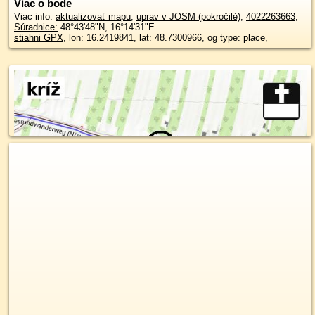
Viac o bode
Viac info:
aktualizovať mapu
,
uprav v JOSM (pokročilé)
,
4022263663
,
Súradnice:
48°43'48"N
,
16°14'31"E
stiahni GPX
, lon: 16.2419841, lat: 48.7300966, og type: place,