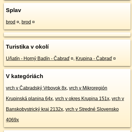
Splav
brod
¤
,
brod
¤
Turistika v okolí
Uňatín - Horný Badín - Čabraď
¤
,
Krupina - Čabraď
¤
V kategóriách
vrch v Čabradský Vrbovok 8x
,
vrch v Mikroregión
Krupinská planina 64x
,
vrch v okres Krupina 151x
,
vrch v
Banskobystrický kraj 2132x
,
vrch v Stredné Slovensko
4069x