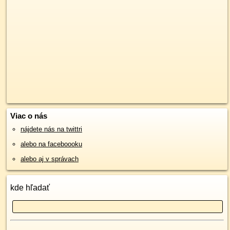
Viac o nás
nájdete nás na twittri
alebo na faceboooku
alebo aj v správach
kde hľadať