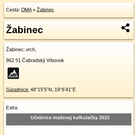
Cesta:
OMA
»
Žabinec
Žabinec
Žabinec
: vrch,
962 51
Čabradský Vrbovok
Súradnice:
48°15'5"N
,
19°6'41"E
Extra: