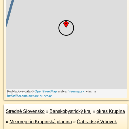
Podkladové dáta ©
OpenStreetMap
vrstva
Freemap.sk
, viac na
100 m
https://poi.oma.sk/n4015272542
Stredné Slovensko
»
Banskobystrický kraj
»
okres Krupina
»
Mikroregión Krupinská planina
»
Čabradský Vrbovok