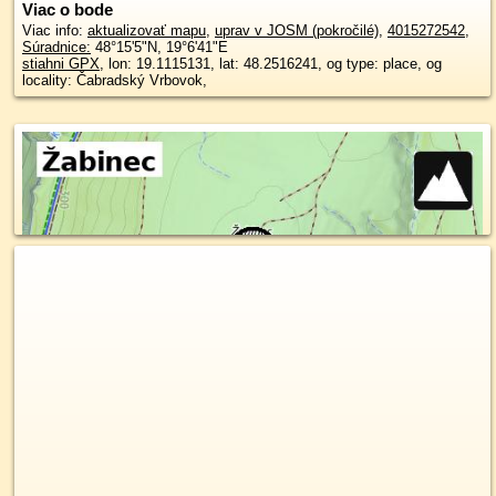
Viac o bode
Viac info:
aktualizovať mapu
,
uprav v JOSM (pokročilé)
,
4015272542
,
Súradnice:
48°15'5"N
,
19°6'41"E
stiahni GPX
, lon: 19.1115131, lat: 48.2516241, og type: place, og
locality: Čabradský Vrbovok,