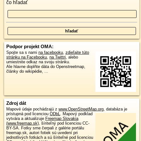
čo hľadať
Podpor projekt OMA:
Spojte sa s nami
na facebooku
,
zdieľajte túto
stránku na Facebooku
,
na Twittri
, alebo
umiestnite odkaz na svoju stránku.
Ale hlavne doplňte dáta do Openstreetmap,
články do wikipédie, ...
Zdroj dát
Mapové údaje pochádzajú z
www.OpenStreetMap.org
, databáza je
prístupná pod licenciou
ODbL
.
Mapový podklad
vytvára a aktualizuje
Freemap Slovakia
(www.freemap.sk)
, šíriteľný pod licenciou CC-
BY-SA. Fotky sme čerpali z galérie portálu
freemap.sk, autori fotiek sú uvedení pri
jednotlivých fotkách a sú šíriteľné pod licenciou