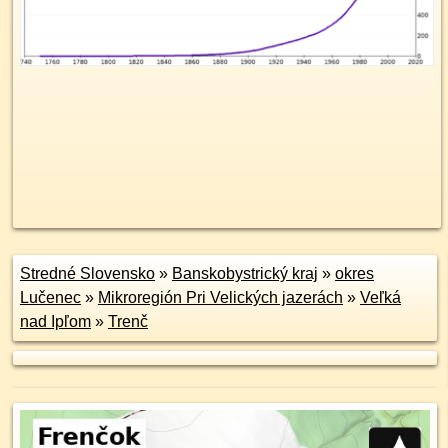
Stredné Slovensko
»
Banskobystrický kraj
»
okres
Lučenec
»
Mikroregión Pri Velických jazerách
»
Veľká
nad Ipľom
»
Trenč