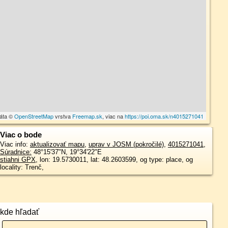
dáta ©
OpenStreetMap
vrstva
Freemap.sk
, viac na
https://poi.oma.sk/n4015271041
Viac o bode
Viac info:
aktualizovať mapu
,
uprav v JOSM (pokročilé)
,
4015271041
,
Súradnice:
48°15'37"N
,
19°34'22"E
stiahni GPX
, lon: 19.5730011, lat: 48.2603599, og type: place, og
locality: Trenč,
kde hľadať