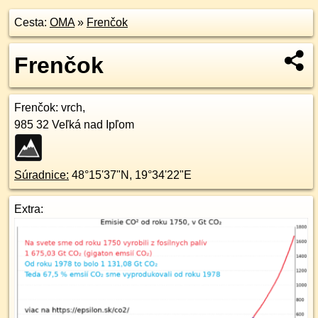
Cesta:
OMA
»
Frenčok
Frenčok
Frenčok
: vrch,
985 32
Veľká nad Ipľom
Súradnice:
48°15'37"N
,
19°34'22"E
Extra: