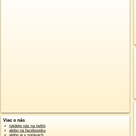
Viac o nás
nájdete nás na twittri
alebo na faceboooku
alebo aj v správach