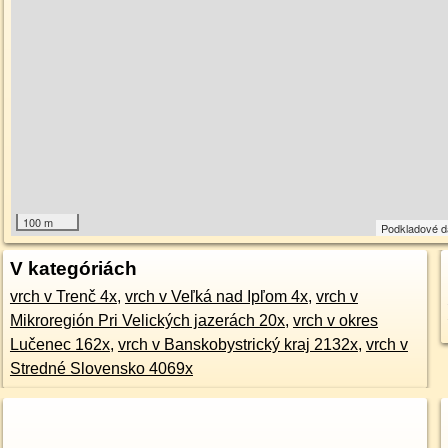
100 m
Podkladové 
V kategóriách
vrch v Trenč 4x
,
vrch v Veľká nad Ipľom 4x
,
vrch v
Mikroregión Pri Velických jazerách 20x
,
vrch v okres
Lučenec 162x
,
vrch v Banskobystrický kraj 2132x
,
vrch v
Stredné Slovensko 4069x