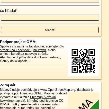
čo hľadať
Podpor projekt OMA:
Spojte sa s nami
na facebooku
,
zdieľajte túto
stránku na Facebooku
,
na Twittri
, alebo
umiestnite odkaz na svoju stránku.
Ale hlavne doplňte dáta do Openstreetmap,
články do wikipédie, ...
Zdroj dát
Mapové údaje pochádzajú z
www.OpenStreetMap.org
, databáza je
prístupná pod licenciou
ODbL
.
Mapový podklad
vytvára a aktualizuje
Freemap Slovakia
(www.freemap.sk)
, šíriteľný pod licenciou CC-
BY-SA. Fotky sme čerpali z galérie portálu
freemap.sk, autori fotiek sú uvedení pri