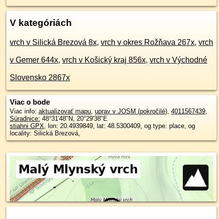
V kategóriách
vrch v Silická Brezová 8x
,
vrch v okres Rožňava 267x
,
vrch
v Gemer 644x
,
vrch v Košický kraj 856x
,
vrch v Východné
Slovensko 2867x
Viac o bode
Viac info:
aktualizovať mapu
,
uprav v JOSM (pokročilé)
,
4011567439
,
Súradnice:
48°31'48"N
,
20°29'38"E
stiahni GPX
, lon: 20.4939849, lat: 48.5300409, og type: place, og
locality: Silická Brezová,