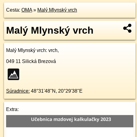
Cesta:
OMA
»
Malý Mlynský vrch
Malý Mlynský vrch
Malý Mlynský vrch
: vrch,
049 11
Silická Brezová
Súradnice:
48°31'48"N
,
20°29'38"E
Extra: