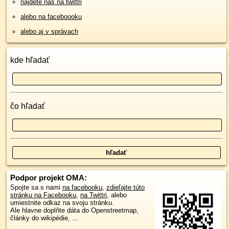
nájdete nás na twittri
alebo na faceboooku
alebo aj v správach
kde hľadať
čo hľadať
Podpor projekt OMA:
Spojte sa s nami
na facebooku
,
zdieľajte túto
stránku na Facebooku
,
na Twittri
, alebo
umiestnite odkaz na svoju stránku.
Ale hlavne doplňte dáta do Openstreetmap,
články do wikipédie, ...