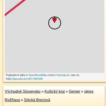
Podkladové dáta ©
OpenStreetMap
vrstva
Freemap.sk
, viac na
100 m
https://poi.oma.sk/n4011567439
Východné Slovensko
»
Košický kraj
»
Gemer
»
okres
Rožňava
»
Silická Brezová