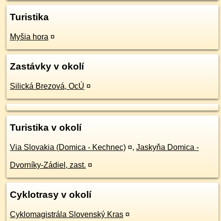
Turistika
Myšia hora
¤
Zastávky v okolí
Silická Brezová, OcÚ
¤
Turistika v okolí
Via Slovakia (Domica - Kechnec)
¤
,
Jaskyňa Domica -
Dvorníky-Zádiel, zast.
¤
Cyklotrasy v okolí
Cyklomagistrála Slovenský Kras
¤