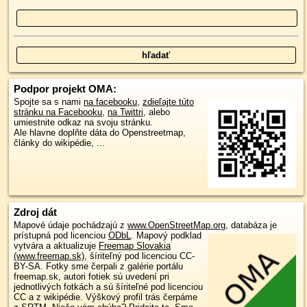
Podpor projekt OMA:
Spojte sa s nami
na facebooku
,
zdieľajte túto
stránku na Facebooku
,
na Twittri
, alebo
umiestnite odkaz na svoju stránku.
Ale hlavne doplňte dáta do Openstreetmap,
články do wikipédie, ...
Zdroj dát
Mapové údaje pochádzajú z
www.OpenStreetMap.org
, databáza je
prístupná pod licenciou
ODbL
.
Mapový podklad
vytvára a aktualizuje
Freemap Slovakia
(www.freemap.sk)
, šíriteľný pod licenciou CC-
BY-SA. Fotky sme čerpali z galérie portálu
freemap.sk, autori fotiek sú uvedení pri
jednotlivých fotkách a sú šíriteľné pod licenciou
CC a z wikipédie. Výškový profil trás čerpáme