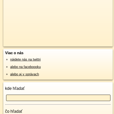
Viac o nás
nájdete nás na twittri
alebo na faceboooku
alebo aj v správach
kde hľadať
čo hľadať